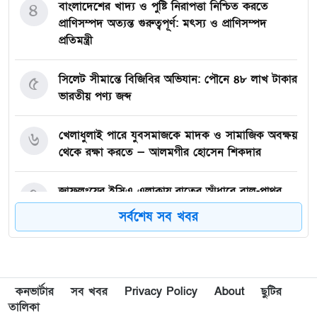
৪
বাংলাদেশের খাদ্য ও পুষ্টি নিরাপত্তা নিশ্চিত করতে
প্রাণিসম্পদ অত্যন্ত গুরুত্বপূর্ণ: মৎস্য ও প্রাণিসম্পদ
প্রতিমন্ত্রী
৫
সিলেট সীমান্তে বিজিবির অভিযান: পৌনে ৪৮ লাখ টাকার
ভারতীয় পণ্য জব্দ
৬
খেলাধুলাই পারে যুবসমাজকে মাদক ও সামাজিক অবক্ষয়
থেকে রক্ষা করতে — আলমগীর হোসেন শিকদার
৭
জাফলংয়ের ইসিএ এলাকায় রাতের আঁধারে বালু-পাথর
উত্তোলনের অভিযোগ
সর্বশেষ সব খবর
৮
বাংলাদেশ মফস্বল সাংবাদিক সোসাইটির ঢাকা মহানগর
উত্তরের কমিটি অনুমোদন
কনভার্টার
সব খবর
Privacy Policy
About
ছুটির
৯
শেখ পরিবারের স্বজনদের সপরিবারে প্রস্থান, গ্রেপ্তার
তালিকা