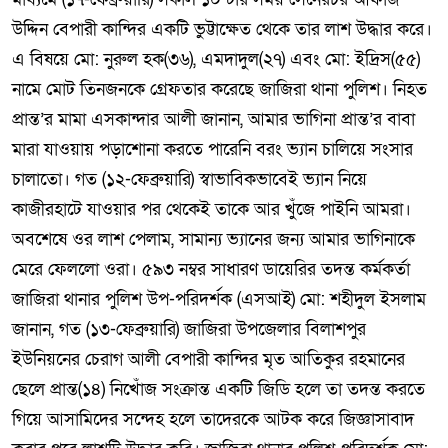
উদ্দিন বেপারী কান্দির একটি ভুট্টাক্ষেত থেকে তার লাশ উদ্ধার করে।
এ বিষয়ে মো: নুরুল হক(৩৬), এমদাদুল(২৭) এবং মো: ইদ্রিস(৫৫)
নামে মোট তিনজনকে গ্রেফতার করেছে জাজিরা থানা পুলিশ। নিহত
প্রান্ত’র মামা এসকান্দার আলী জানান, আমার ভাগিনা প্রান্ত’র বাবা
মারা যাওয়ায় পড়াশোনা করতে পারেনি বরং ভ্যান চালিয়ে সংসার
চালাতো। গত (১২-ফেব্রুয়ারি) স্বাভাবিকভাবেই ভ্যান নিয়ে
কাজীরহাটে যাওয়ার পর থেকেই তাকে আর খুঁজে পাইনি আমরা।
অবশেষে ওর লাশ পেলাম, সামান্য ভ্যানের জন্য আমার ভাগিনাকে
মেরে ফেললো ওরা। ৫৯৩ নম্বর সাধারণ ডায়েরির তদন্ত কর্মকর্তা
জাজিরা থানার পুলিশ উপ-পরিদর্শক (এসআই) মো: শহীদুল ইসলাম
জানান, গত (১৩-ফেব্রুয়ারি) জাজিরা উপজেলার বিলাশপুর
ইউনিয়নের চেরাগ আলী বেপারী কান্দির মৃত আতিকুর রহমানের
ছেলে প্রান্ত(১৪) নিখোঁজ সংক্রান্ত একটি জিডি হলে তা তদন্ত করতে
গিয়ে আসামিদের সন্দেহ হলে তাদেরকে আটক করে জিজ্ঞাসাবাদ