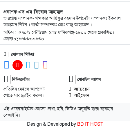
এড়িয়ে বেশির ভাগই বিদেশে
প্রকাশক-এস এম ফিরোজ আহাম্মদ
১০
পাকিস্তানের হাইকমিশনারের বাসভবনে আগুন: ইমরান
ভারপ্রাপ্ত সম্পাদক- খন্দকার আছিফুর রহমান উপদেষ্টা সম্পাদকঃ ইকবাল
হায়দার ও তার স্ত্রী আইসিইউতে
আহমেদ লিটন । বার্তা সম্পাদকঃ মোঃ রাজু আহামেদ ।
অফিস : ৫৭০/১ স্টেডিয়াম রোড মানিকগঞ্জ-১৮০০ থেকে প্রকাশিত।
ফোনঃ০১৯৬৮৮০০৯৩০
১১
ঠাকুরগাঁওয়ের বালিয়াডাঙ্গীতে ক্রয়কৃত জমি জবরদখলের
চেষ্টা ও রোপণকৃত গাছ কেটে ফেলার অভিযোগ উঠেছে
সোশ্যাল মিডিয়া
১২
পরিবেশবান্ধব স্যানিটারি ল্যান্ডফিল নির্মাণে দক্ষিণ
কোরিয়ার সহযোগিতা চাইলেন চসিক
নিউজলেটার
মোবাইল অ্যাপস
১৩
রাজবাড়ীতে র‍্যাব-১০ এর পৃথক অভিযান: সাব-মেশিনগান
প্রতিদিন মেইলে আপডেট
অ্যান্ড্রয়েড
ও পিস্তলসহ ২ অস্ত্রধারী গ্রেফতার
পেতে সাবস্ক্রাইব করুন।
আইফোন
এই ওয়েবসাইটের কোনো লেখা, ছবি, ভিডিও অনুমতি ছাড়া ব্যবহার
১৪
উৎসবমুখর পরিবেশে দাওকান্দিতে অরবিট শিক্ষা
বেআইনি।
পরিবারের ফুটবল ফাইনাল অনুষ্ঠিত
Design & Developed by
BD IT HOST