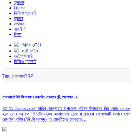
ফ্যাশন
বিনোদন
ভিডিও গ্যালারি
ভ্রমণ
মতামত
রাজনীতি
শিক্ষা
ভিডিও স্টোরি
ফটো স্টোরি
ফটোগ্যালারি
ভিডিও গ্যালারি
Tag:
‌মোল্লাহ‌টে ইউ‌
‌মোল্লাহ‌টে ইউ‌,পি সদস্য’র মোবাইল ‌দোকানে চু‌রি, গ্রেপ্তার ০২
গত ইং ২১/০৫/২০২৪ তারিখ মোল্লাহাট উপজেলা পরিষদ নির্বাচনের দিন ভোর ০৫.১৮
হতে ভোর ০৫.৫০ মিনিটের মধ্যে অজ্ঞাতনামা চোর বা চোরেরা মোল্লাহাট বাজারে মোঃ
রেজাউল করিম (ইউ.পি সদস্য) এর মোবাইলের শোরুমের…