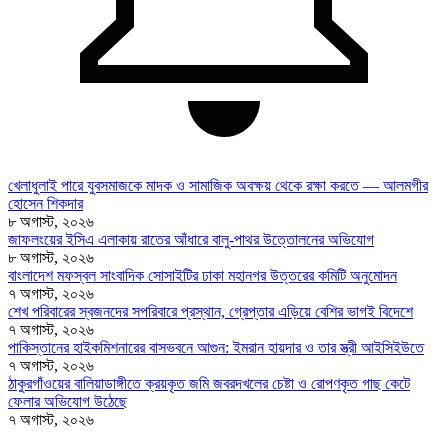
খেলাধুলাই পারে যুবসমাজকে মাদক ও সামাজিক অবক্ষয় থেকে রক্ষা করতে — আলমগীর
হোসেন শিকদার
৮ অগাস্ট, ২০২৬
জাফলংয়ের ইসিএ এলাকায় রাতের আঁধারে বালু-পাথর উত্তোলনের অভিযোগ
৮ অগাস্ট, ২০২৬
বাংলাদেশ মফস্বল সাংবাদিক সোসাইটির ঢাকা মহানগর উত্তরের কমিটি অনুমোদন
৭ অগাস্ট, ২০২৬
শেখ পরিবারের স্বজনদের সপরিবারে প্রস্থান, গ্রেপ্তার এড়িয়ে বেশির ভাগই বিদেশে
৭ অগাস্ট, ২০২৬
পাকিস্তানের হাইকমিশনারের বাসভবনে আগুন: ইমরান হায়দার ও তার স্ত্রী আইসিইউতে
৭ অগাস্ট, ২০২৬
ঠাকুরগাঁওয়ের বালিয়াডাঙ্গীতে ক্রয়কৃত জমি জবরদখলের চেষ্টা ও রোপণকৃত গাছ কেটে
ফেলার অভিযোগ উঠেছে
৭ অগাস্ট, ২০২৬