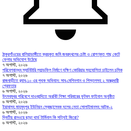
ঠাকুরগাঁওয়ের বালিয়াডাঙ্গীতে ক্রয়কৃত জমি জবরদখলের চেষ্টা ও রোপণকৃত গাছ কেটে
ফেলার অভিযোগ উঠেছে
৭ অগাস্ট, ২০২৬
পরিবেশবান্ধব স্যানিটারি ল্যান্ডফিল নির্মাণে দক্ষিণ কোরিয়ার সহযোগিতা চাইলেন চসিক
৭ অগাস্ট, ২০২৬
রাজবাড়ীতে র‍্যাব-১০ এর পৃথক অভিযান: সাব-মেশিনগান ও পিস্তলসহ ২ অস্ত্রধারী
গ্রেফতার
৬ অগাস্ট, ২০২৬
উৎসবমুখর পরিবেশে দাওকান্দিতে অরবিট শিক্ষা পরিবারের ফুটবল ফাইনাল অনুষ্ঠিত
৬ অগাস্ট, ২০২৬
ইয়াবাসহ মাহমুদপুর ইউনিয়ন স্বেচ্ছাসেবক দলের নেতা সোলাইমানসহ আটক-২
৬ অগাস্ট, ২০২৬
দ্বিতীয় রানওয়ে ছাড়া থার্ড টার্মিনাল কি সত্যিই জিরো?
৬ অগাস্ট, ২০২৬