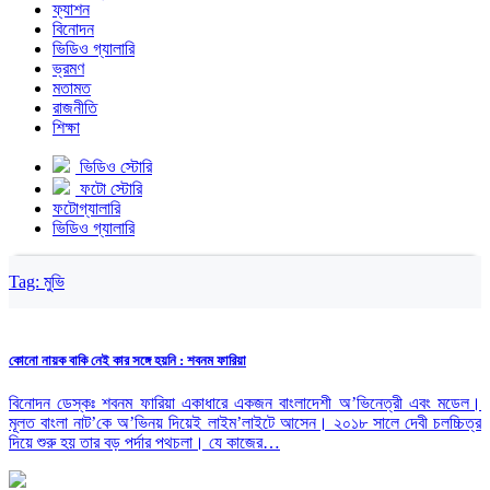
ফ্যাশন
বিনোদন
ভিডিও গ্যালারি
ভ্রমণ
মতামত
রাজনীতি
শিক্ষা
ভিডিও স্টোরি
ফটো স্টোরি
ফটোগ্যালারি
ভিডিও গ্যালারি
Tag:
মুভি
কোনো নায়ক বাকি নেই কার সঙ্গে হয়নি : শবনম ফারিয়া
বিনোদন ডেস্কঃ শবনম ফারিয়া একাধারে একজন বাংলাদেশী অ’ভিনেত্রী এবং মডেল।
মূলত বাংলা নাট’কে অ’ভিনয় দিয়েই লাইম’লাইটে আসেন। ২০১৮ সালে দেবী চলচ্চিত্র
দিয়ে শুরু হয় তার বড় পর্দার পথচলা। যে কাজের…