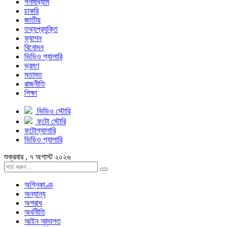
গনমাধ্যাম
চাকরি
জাতীয়
তথ্যপ্রযুক্তি
ফ্যাশন
বিনোদন
ভিডিও গ্যালারি
ভ্রমণ
মতামত
রাজনীতি
শিক্ষা
ভিডিও স্টোরি
ফটো স্টোরি
ফটোগ্যালারি
ভিডিও গ্যালারি
শুক্রবার , ৭ অগাস্ট ২০২৬
অগ্নিকাণ্ড
অন্যান্য
অপরাধ
অর্থনীতি
আইন আদালত