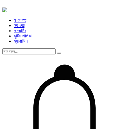
ই-পেপার
সব খবর
কনভার্টার
ছুটির তালিকা
ম্যাগাজিন