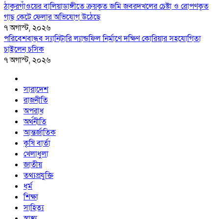
ঠাকুরগাঁওয়ের বালিয়াডাঙ্গীতে ক্রয়কৃত জমি জবরদখলের চেষ্টা ও রোপণকৃত
গাছ কেটে ফেলার অভিযোগ উঠেছে
৭ অগাস্ট, ২০২৬
পরিবেশবান্ধব স্যানিটারি ল্যান্ডফিল নির্মাণে দক্ষিণ কোরিয়ার সহযোগিতা
চাইলেন চসিক
৭ অগাস্ট, ২০২৬
সারাদেশ
রাজনীতি
অপরাধ
অর্থনীতি
আন্তর্জাতিক
কৃষি বার্তা
খেলাধুলা
জাতীয়
তথ্যপ্রযুক্তি
ধর্ম
শিক্ষা
সাহিত্য
স্বাস্থ্য