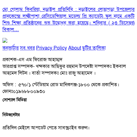
মো গোলাম কিবরিয়া, নড়াইল প্রতিনিধি : নড়াইলের লোহাগড়া উপজেলার
প্রানকেন্দ্রে লক্ষ্মীপাশা রেসিডেন্সিয়াল মডেল( প্রি ক্যাডেট) স্কুল নামে একটি
শিশু শিক্ষা প্রতিষ্ঠানের শুভ উদ্বোধন করা হয়েছে। শনিবার ( ২৩ ডিসেম্বর)
বিকাল…
কনভার্টার
সব খবর
Privacy Policy
About
ছুটির তালিকা
প্রকাশক-এস এম ফিরোজ আহাম্মদ
ভারপ্রাপ্ত সম্পাদক- খন্দকার আছিফুর রহমান উপদেষ্টা সম্পাদকঃ ইকবাল
আহমেদ লিটন । বার্তা সম্পাদকঃ মোঃ রাজু আহামেদ ।
অফিস : ৫৭০/১ স্টেডিয়াম রোড মানিকগঞ্জ-১৮০০ থেকে প্রকাশিত।
ফোনঃ০১৯৬৮৮০০৯৩০
সোশ্যাল মিডিয়া
নিউজলেটার
প্রতিদিন মেইলে আপডেট পেতে সাবস্ক্রাইব করুন।