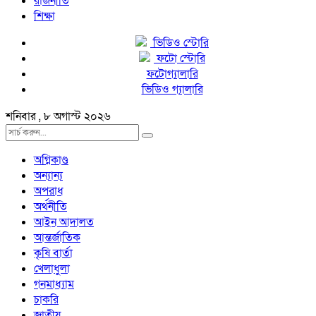
রাজনীতি
শিক্ষা
ভিডিও স্টোরি
ফটো স্টোরি
ফটোগ্যালারি
ভিডিও গ্যালারি
শনিবার , ৮ অগাস্ট ২০২৬
অগ্নিকাণ্ড
অন্যান্য
অপরাধ
অর্থনীতি
আইন আদালত
আন্তর্জাতিক
কৃষি বার্তা
খেলাধুলা
গনমাধ্যাম
চাকরি
জাতীয়