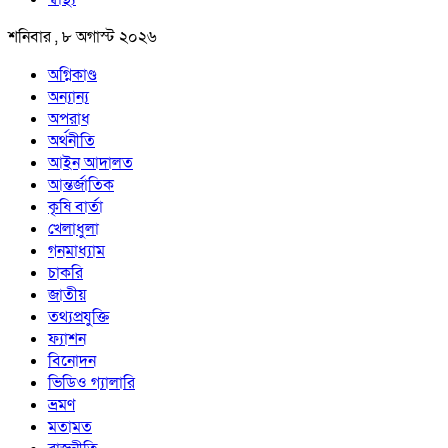
শনিবার , ৮ অগাস্ট ২০২৬
অগ্নিকাণ্ড
অন্যান্য
অপরাধ
অর্থনীতি
আইন আদালত
আন্তর্জাতিক
কৃষি বার্তা
খেলাধুলা
গনমাধ্যাম
চাকরি
জাতীয়
তথ্যপ্রযুক্তি
ফ্যাশন
বিনোদন
ভিডিও গ্যালারি
ভ্রমণ
মতামত