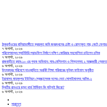
ঠাকুরগাঁওয়ের বালিয়াডাঙ্গীতে ক্রয়কৃত জমি জবরদখলের চেষ্টা ও রোপণকৃত গাছ কেটে ফে
৭ অগাস্ট, ২০২৬
পরিবেশবান্ধব স্যানিটারি ল্যান্ডফিল নির্মাণে দক্ষিণ কোরিয়ার সহযোগিতা চাইলেন চসিক
৭ অগাস্ট, ২০২৬
রাজবাড়ীতে র‍্যাব-১০ এর পৃথক অভিযান: সাব-মেশিনগান ও পিস্তলসহ ২ অস্ত্রধারী গ্রেফত
৬ অগাস্ট, ২০২৬
উৎসবমুখর পরিবেশে দাওকান্দিতে অরবিট শিক্ষা পরিবারের ফুটবল ফাইনাল অনুষ্ঠিত
৬ অগাস্ট, ২০২৬
ইয়াবাসহ মাহমুদপুর ইউনিয়ন স্বেচ্ছাসেবক দলের নেতা সোলাইমানসহ আটক-২
৬ অগাস্ট, ২০২৬
দ্বিতীয় রানওয়ে ছাড়া থার্ড টার্মিনাল কি সত্যিই জিরো?
৬ অগাস্ট, ২০২৬
সারাদেশ