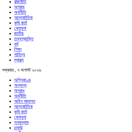
রাজনীতি
অপরাধ
অর্থনীতি
আন্তর্জাতিক
কৃষি বার্তা
খেলাধুলা
জাতীয়
তথ্যপ্রযুক্তি
ধর্ম
শিক্ষা
সাহিত্য
স্বাস্থ্য
শুক্রবার , ৭ অগাস্ট ২০২৬
অগ্নিকাণ্ড
অন্যান্য
অপরাধ
অর্থনীতি
আইন আদালত
আন্তর্জাতিক
কৃষি বার্তা
খেলাধুলা
গনমাধ্যাম
চাকরি