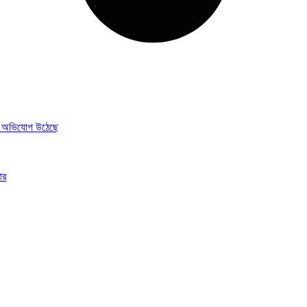
লার অভিযোগ উঠেছে
ার