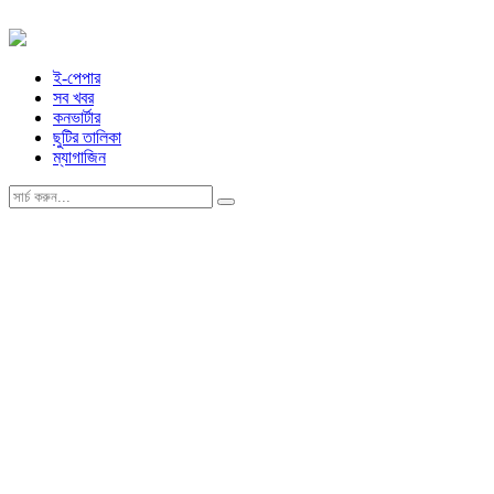
ই-পেপার
সব খবর
কনভার্টার
ছুটির তালিকা
ম্যাগাজিন