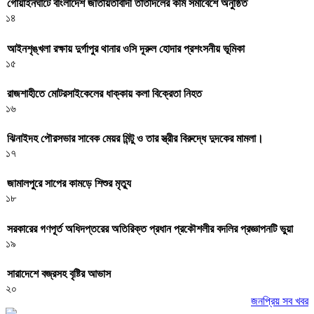
গোয়াইনঘাটে বাংলাদেশ জাতীয়তাবাদী তাঁতীদলের কর্মি সমাবেশে অনুষ্ঠিত
১৪
আইনশৃঙ্খলা রক্ষায় দুর্গাপুর থানার ওসি দূরুল হোদার প্রশংসনীয় ভূমিকা
১৫
রাজশাহীতে মোটরসাইকেলের ধাক্কায় কলা বিক্রেতা নিহত
১৬
ঝিনাইদহ পৌরসভার সাবেক মেয়র মিন্টু ও তার স্ত্রীর বিরুদ্ধে দুদকের মামলা।
১৭
জামালপুরে সাপের কামড়ে শিশুর মৃত্যু
১৮
সরকারের গণপূর্ত অধিদপ্তরের অতিরিক্ত প্রধান প্রকৌশলীর বদলির প্রজ্ঞাপনটি ভুয়া
১৯
সারাদেশে বজ্রসহ বৃষ্টির আভাস
২০
জনপ্রিয় সব খবর