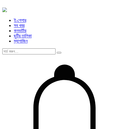
ই-পেপার
সব খবর
কনভার্টার
ছুটির তালিকা
ম্যাগাজিন