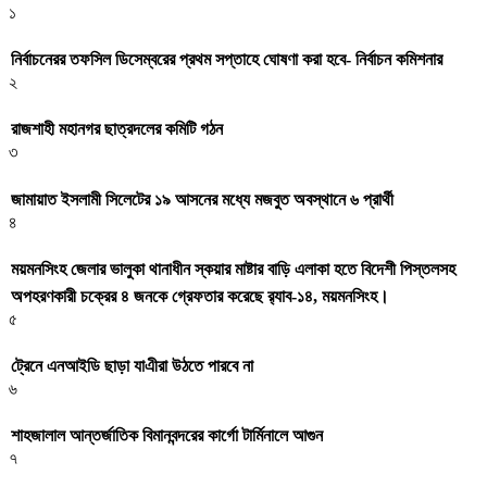
১
নির্বাচনেরর তফসিল ডিসেম্বরের প্রথম সপ্তাহে ঘোষণা করা হবে- নির্বাচন কমিশনার
২
রাজশাহী মহানগর ছাত্রদলের কমিটি গঠন
৩
জামায়াত ইসলামী সিলেটের ১৯ আসনের মধ্যে মজবুত অবস্থানে ৬ প্রার্থী
৪
ময়মনসিংহ জেলার ভালুকা থানাধীন স্কয়ার মাষ্টার বাড়ি এলাকা হতে বিদেশী পিস্তলসহ
অপহরণকারী চক্রের ৪ জনকে গ্রেফতার করেছে র‌্যাব-১৪, ময়মনসিংহ।
৫
ট্রেনে এনআইডি ছাড়া যাএীরা উঠতে পারবে না
৬
শাহজালাল আন্তর্জাতিক বিমানবন্দরের কার্গো টার্মিনালে আগুন
৭