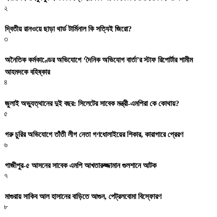
২
দ্বিতীয় রানওয়ে ছাড়া থার্ড টার্মিনাল কি সত্যিই জিরো?
৩
অনৈতিক কর্মকাণ্ডের অভিযোগে ‘দৈনিক অভিযোগ বার্তা’র স্টাফ রিপোর্টার শামীম
আহমদকে বহিষ্কার
৪
জুলাই অভ্যুত্থানের দুই বছর: সিলেটের সাবেক মন্ত্রী-এমপিরা কে কোথায়? ​
৫
গরু চুরির অভিযোগে তাঁতী লীগ নেতা গণধোলাইয়ের শিকার, কারাগারে প্রেরণ
৬
গাজীপুর-৫ আসনের সাবেক এমপি আখতারুজ্জামান গুলশানে আটক
৭
মাগুরায় সাকিব আল হাসানের বাড়িতে আগুন, পেট্রলবোমা বিস্ফোরণ
৮