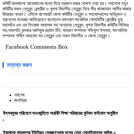
কমিটি জমকালো আয়োজনের মধ্যে দিয়ে প্রকাশ করার ঘোষণা দেয়া হয়। সবশেষে নতুন
কমিটির সকল নেতৃবৃন্দ কেন্দ্রীয় ও খুলনা বিভাগীয় নেতৃবৃন্দ নিয়ে পীর খানজাহান আলীর মাজার
জিয়ারত করেন। এদিকে বাগেরহাট জেলা কমিটির নেতৃবৃন্দ ও সহযোদ্ধাদের অভিনন্দন ও
প্রাণঢালা শুভেচ্ছা জানিয়েছেন বাংলাদেশ মফস্বল সাংবাদিক সোসাইটির কেন্দ্রীয় যুগ্ম
মহাসচিব এস এম ফিরোজ আহাম্মদ সহ অন্যান্য নেতৃবৃন্দ, খুলনা বিভাগীয় কমিটির সিনিয়র
সহ-সভাপতি খন্দকার আশিকুর রহমান টনি, সাধারণ সম্পাদক শফিকুল ইসলাম, সাংগঠনিক
সম্পাদক শাহীন আহমেদ সহ নেতৃবৃন্দ এবং সকল বিভাগীয় ও জেলা নেতৃবৃন্দ।
Facebook Comments Box
মন্তব্য করুন
সর্বশেষ
জনপ্রিয়
উৎসবমুখর পরিবেশে দাওকান্দিতে অরবিট শিক্ষা পরিবারের ফুটবল ফাইনাল অনুষ্ঠিত
১
ইয়াবাসহ মাহমুদপুর ইউনিয়ন স্বেচ্ছাসেবক দলের নেতা সোলাইমানসহ আটক-২