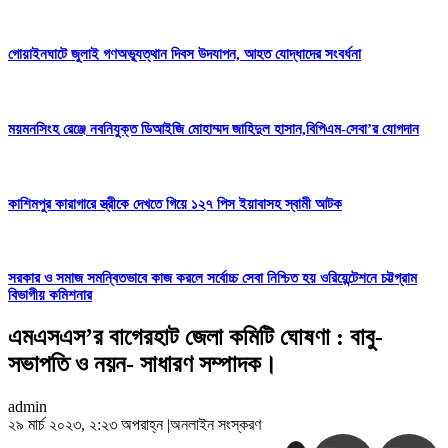
গোয়াইনঘাটে জুলাই গণঅভ্যুত্থান দিবস উদযাপন, আহত যোদ্ধাদের সংবর্ধনা
ময়মনসিংহ রেঞ্জে নবনিযুক্ত ডিআইজি মোহাম্মদ জাহিদুল হাসান,বিপিএম-সেবা’র যোগদান
কাশিমপুর কারাগারে স্ত্রীকে দেখতে গিয়ে ১২৭ পিস ইয়াবাসহ স্বামী আটক
সরকার ও সমাজ সমন্বিতভাবে কাজ করলে সর্বোচ্চ সেবা নিশ্চিত হয় ওরিয়েন্টেশনে চট্টগ্রাম
বিভাগীয় কমিশনার
এমএসএস’র বাগেরহাট জেলা কমিটি ঘোষণা : বাবু-
সভাপতি ও নয়ন- সাধারণ সম্পাদক।
admin
২৯ মার্চ ২০২৩, ২:২৩ অপরাহ্ন
|
অনলাইন সংস্করণ