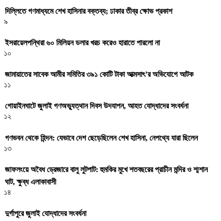
দিল্লিতে গণমাধ্যমে শেখ হাসিনার বক্তব্য; ঢাকার তীব্র ক্ষোভ প্রকাশ
৯
ইসরায়েলপন্থিরা ৬০ মিলিয়ন ডলার খরচ করেও হারাতে পারলো না
১০
জামায়াতের সাবেক আমীর সমিতির ৩৯১ কোটি টাকা আত্মসাৎ’র অভিযোগে আটক
১১
গোয়াইনঘাটে জুলাই গণঅভ্যুত্থান দিবস উদযাপন, আহত যোদ্ধাদের সংবর্ধনা
১২
গণভবন থেকে হিন্দন: যেভাবে দেশ ছেড়েছিলেন শেখ হাসিনা, নেপথ্যে যারা ছিলেন
১৩
জাফলংয়ে অবৈধ ড্রেজারে বালু লুটপাট: হুমকির মুখে শতবছরের প্রাচীন মন্দির ও শ্মশান
ঘাট, ক্ষুব্ধ এলাকাবাসী
১৪
দুর্গাপুরে জুলাই যোদ্ধাদের সংবর্ধনা