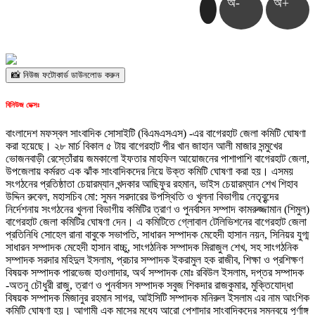
অ-
অ+
📸 নিউজ ফটোকার্ড ডাউনলোড করুন
বিনিউজ ডেক্সঃ
বাংলাদেশ মফস্বল সাংবাদিক সোসাইটি (বিএমএসএস) -এর বাগেরহাট জেলা কমিটি ঘোষণা
করা হয়েছে। ২৮ মার্চ বিকাল ৫ টায় বাগেরহাট পীর খান জাহান আলী মাজার সন্মুখের
ভোজনবাড়ী রেস্তোঁরায় জমকালো ইফতার মাহফিল আয়োজনের পাশাপাশি বাগেরহাট জেলা,
উপজেলায় কর্মরত এক ঝাঁক সাংবাদিকদের নিয়ে উক্ত কমিটি ঘোষণা করা হয়। এসময়
সংগঠনের প্রতিষ্ঠাতা চেয়ারম্যান খন্দকার আছিফুর রহমান, ভাইস চেয়ারম্যান শেখ শিহাব
উদ্দিন রুবেল, মহাসচিব মো: সুমন সরদারের উপস্থিতি ও খুলনা বিভাগীয় নেতৃবৃন্দের
নির্দেশনায় সংগঠনের খুলনা বিভাগীয় কমিটির ত্রাণ ও পুনর্বাসন সম্পাদ কামরুজ্জামান (শিমুল)
বাগেরহাট জেলা কমিটির ঘোষণা দেন। এ কমিটিতে গ্লোবাল টেলিভিশনের বাগেরহাট জেলা
প্রতিনিধি সোহেল রানা বাবুকে সভাপতি, সাধারন সম্পাদক মেহেদী হাসান নয়ন, সিনিয়র যুগ্ম
সাধারন সম্পাদক মেহেদী হাসান বাচ্চু, সাংগঠনিক সম্পাদক মিরাজুল শেখ, সহ সাংগঠনিক
সম্পাদক সরদার মহিদুল ইসলাম, প্রচার সম্পাদক ইকরামুল হক রাজীব, শিক্ষা ও প্রশিক্ষণ
বিষয়ক সম্পাদক পারভেজ হাওলাদার, অর্থ সম্পাদক মোঃ রবিউল ইসলাম, দপ্তর সম্পাদক
-অতনু চৌধুরী রাজু, ত্রাণ ও পুনর্বাসন সম্পাদক সবুজ শিকদার রাজকুমার, মুক্তিযোদ্ধা
বিষয়ক সম্পাদক মিজানুর রহমান সাগর, আইসিটি সম্পাদক মনিরুল ইসলাম এর নাম আংশিক
কমিটি ঘোষণা হয়। আগামী এক মাসের মধ্যে আরো পেশাদার সাংবাদিকদের সমন্বয়ে পূর্ণাঙ্গ