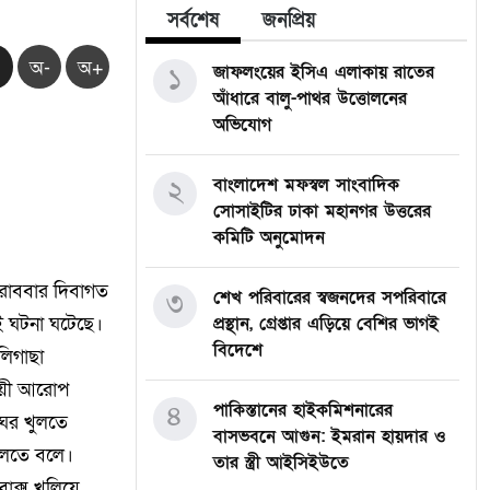
সর্বশেষ
জনপ্রিয়
অ-
অ+
১
জাফলংয়ের ইসিএ এলাকায় রাতের
আঁধারে বালু-পাথর উত্তোলনের
অভিযোগ
২
বাংলাদেশ মফস্বল সাংবাদিক
সোসাইটির ঢাকা মহানগর উত্তরের
কমিটি অনুমোদন
রোববার দিবাগত
৩
শেখ পরিবারের স্বজনদের সপরিবারে
ই ঘটনা ঘটেছে।
প্রস্থান, গ্রেপ্তার এড়িয়ে বেশির ভাগই
বিদেশে
লিগাছা
সায়ী আরোপ
৪
পাকিস্তানের হাইকমিশনারের
 ঘর খুলতে
বাসভবনে আগুন: ইমরান হায়দার ও
খুলতে বলে।
তার স্ত্রী আইসিইউতে
াক্স খুলিয়ে