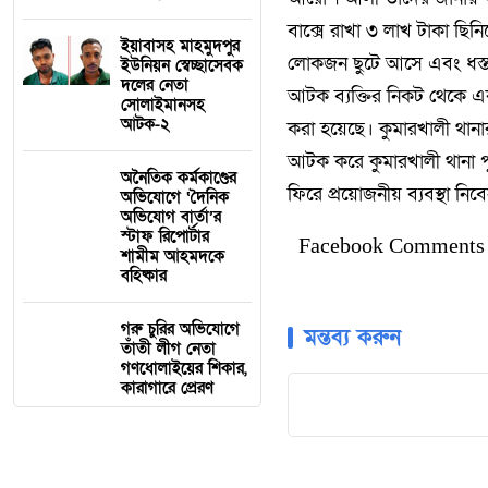
বাক্সে রাখা ৩ লাখ টাকা ছ
ইয়াবাসহ মাহমুদপুর
লোকজন ছুটে আসে এবং ধস্ত
ইউনিয়ন স্বেচ্ছাসেবক
দলের নেতা
আটক ব্যক্তির নিকট থেকে এক
সোলাইমানসহ
আটক-২
করা হয়েছে। কুমারখালী থা
আটক করে কুমারখালী থানা 
অনৈতিক কর্মকাণ্ডের
ফিরে প্রয়োজনীয় ব্যবস্থা নি
অভিযোগে ‘দৈনিক
অভিযোগ বার্তা’র
স্টাফ রিপোর্টার
Facebook Comments
শামীম আহমদকে
বহিষ্কার
গরু চুরির অভিযোগে
মন্তব্য করুন
তাঁতী লীগ নেতা
গণধোলাইয়ের শিকার,
কারাগারে প্রেরণ