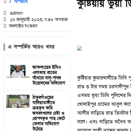
কুষ্টিয়ায় ভু
/
অপরাধ
admin
১৬ জানুয়ারী ২০২৩, ৭:৪৮ অপরাহ্ন
অনলাইন সংস্করণ
এ সম্পর্কিত আরও খবর
জাফলংয়ের ইসিএ
এলাকায় রাতের
কুষ্টিয়ার কুমারখালীতে ডি
আঁধারে বালু-পাথর
উত্তোলনের অভিযোগ
রাত ৩ টার সময় চরসাদীপুর 
এসময় ভূয়া ডিবি পুলিশের ন
ঠাকুরগাঁওয়ের
বালিয়াডাঙ্গীতে
খোদাইপুর গ্রামের আবুল কা
ক্রয়কৃত জমি
আলীর বাড়িতে রাত তিনটার দ
জবরদখলের চেষ্টা ও
রোপণকৃত গাছ কেটে
বলে। এবং বাড়িতে অবৈধ অস্ত
ফেলার অভিযোগ
উঠেছে
আরোপ আলী তাদের জানায় বাক্