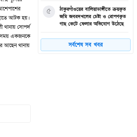
 আশেপাশের
৫
ঠাকুরগাঁওয়ের বালিয়াডাঙ্গীতে ক্রয়কৃত
জমি জবরদখলের চেষ্টা ও রোপণকৃত
 হাতে আটক হয়।
গাছ কেটে ফেলার অভিযোগ উঠেছে
ী থানায় সোপর্দ
ার সময় একজনকে
৬
পরিবেশবান্ধব স্যানিটারি ল্যান্ডফিল
সর্বশেষ সব খবর
রে আছেন থানায়
নির্মাণে দক্ষিণ কোরিয়ার সহযোগিতা
চাইলেন চসিক
৭
রাজবাড়ীতে র‍্যাব-১০ এর পৃথক
অভিযান: সাব-মেশিনগান ও পিস্তলসহ
২ অস্ত্রধারী গ্রেফতার
৮
উৎসবমুখর পরিবেশে দাওকান্দিতে
অরবিট শিক্ষা পরিবারের ফুটবল
ফাইনাল অনুষ্ঠিত
ইয়াবাসহ মাহমুদপুর ইউনিয়ন