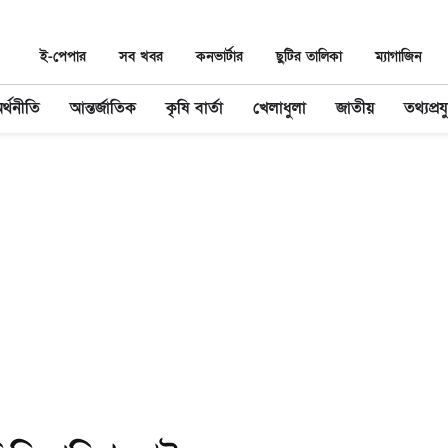
ই-পেপার
সব খবর
কনভার্টার
ছুটির তালিকা
ম্যাগাজিন
র্থনীতি
আন্তর্জাতিক
কৃষি বার্তা
খেলাধুলা
জাতীয়
তথ্যপ্রযু