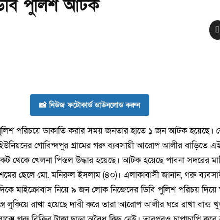
য়া ডিবি পুলিশ আটক
📸 নিউজ ফটোকার্ড ডাউনলোড করুন
বি পুলিশ পরিচয়ে ডাকাতি করার সময় জনতার হাতে ১ জন আটক হয়েছে। 
ইউনিয়নের গোবিন্দপুর গ্রামের গরু ব্যবসায়ী আরোপ আলীর বাড়িতে এ
িকট থেকে খেলনা পিস্তল উদ্ধার হয়েছে। আটক হয়েছে পাবনা সদরের মা
শেমের ছেলে মো. মনিরুল ইসলাম (৪০)। এলাকাবাসী জানান, গরু ব্যব
িকে মাইক্রোবাস নিয়ে ৯ জন লোক নিজেদের ডিবি পুলিশ পরিচয় দিয়ে
্র লুকিয়ে রাখা হয়েছে দাবী করে তারা আরোপ আলীর ঘরে রাখা বাক্স 
সে গরু বিক্রির টাকা ছাড়া অবৈধ কিছু নেই। তারপরও চাপাচাপি করে ব