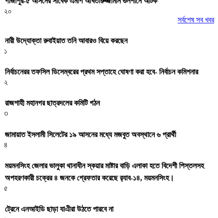
গাজীপুর-৫ আসনের সাবেক এমপি আখতারুজ্জামান গুলশানে আটক
২০
সর্বশেষ সব খবর
নারী উদ্যোক্তা রুবাইয়াত তনি আবারও বিয়ে করছেন
১
নির্বাচনেরর তফসিল ডিসেম্বরের প্রথম সপ্তাহে ঘোষণা করা হবে- নির্বাচন কমিশনার
২
রাজশাহী মহানগর ছাত্রদলের কমিটি গঠন
৩
জামায়াত ইসলামী সিলেটের ১৯ আসনের মধ্যে মজবুত অবস্থানে ৬ প্রার্থী
৪
ময়মনসিংহ জেলার ভালুকা থানাধীন স্কয়ার মাষ্টার বাড়ি এলাকা হতে বিদেশী পিস্তলসহ
অপহরণকারী চক্রের ৪ জনকে গ্রেফতার করেছে র‌্যাব-১৪, ময়মনসিংহ।
৫
ট্রেনে এনআইডি ছাড়া যাএীরা উঠতে পারবে না