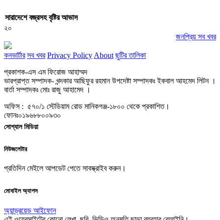
সারাদেশে বজ্রসহ বৃষ্টির আভাস
২০
জনপ্রিয় সব খবর
কনভার্টার
সব খবর
Privacy Policy
About
ছুটির তালিকা
প্রকাশক-এস এম ফিরোজ আহাম্মদ
ভারপ্রাপ্ত সম্পাদক- খন্দকার আছিফুর রহমান উপদেষ্টা সম্পাদকঃ ইকবাল আহমেদ লিটন ।
বার্তা সম্পাদকঃ মোঃ রাজু আহামেদ ।
অফিস : ৫৭০/১ স্টেডিয়াম রোড মানিকগঞ্জ-১৮০০ থেকে প্রকাশিত।
ফোনঃ০১৯৬৮৮০০৯৩০
সোশ্যাল মিডিয়া
নিউজলেটার
প্রতিদিন মেইলে আপডেট পেতে সাবস্ক্রাইব করুন।
মোবাইল অ্যাপস
অ্যান্ড্রয়েড
আইফোন
এই ওয়েবসাইটের কোনো লেখা, ছবি, ভিডিও অনুমতি ছাড়া ব্যবহার বেআইনি।