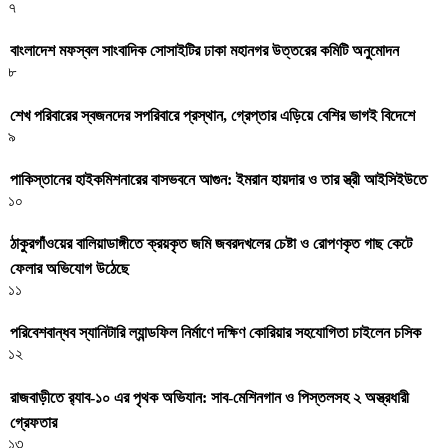
৭
বাংলাদেশ মফস্বল সাংবাদিক সোসাইটির ঢাকা মহানগর উত্তরের কমিটি অনুমোদন
৮
শেখ পরিবারের স্বজনদের সপরিবারে প্রস্থান, গ্রেপ্তার এড়িয়ে বেশির ভাগই বিদেশে
৯
পাকিস্তানের হাইকমিশনারের বাসভবনে আগুন: ইমরান হায়দার ও তার স্ত্রী আইসিইউতে
১০
ঠাকুরগাঁওয়ের বালিয়াডাঙ্গীতে ক্রয়কৃত জমি জবরদখলের চেষ্টা ও রোপণকৃত গাছ কেটে
ফেলার অভিযোগ উঠেছে
১১
পরিবেশবান্ধব স্যানিটারি ল্যান্ডফিল নির্মাণে দক্ষিণ কোরিয়ার সহযোগিতা চাইলেন চসিক
১২
রাজবাড়ীতে র‍্যাব-১০ এর পৃথক অভিযান: সাব-মেশিনগান ও পিস্তলসহ ২ অস্ত্রধারী
গ্রেফতার
১৩