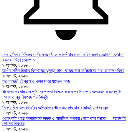
শেখ হাসিনার দিল্লির ভার্চুয়াল অনুষ্ঠানে সাতক্ষীরার তরুণ অরিন‘জুলাই-আগস্ট সন্ত্রাস’
বক্তব্য ঘিরে তোলপাড়
৯ অগাস্ট, ২০২৬
জাগীর শহীদ মিনারে কিশোরের ঝুলন্ত লাশ, মায়ের সঙ্গে অভিমানের কথা জানাল পরিবার
৯ অগাস্ট, ২০২৬
প্রধানমন্ত্রী চট্টগ্রাম ও কক্সবাজারে যাচ্ছেন আজ
৯ অগাস্ট, ২০২৬
বাংলাদেশের খাদ্য ও পুষ্টি নিরাপত্তা নিশ্চিত করতে প্রাণিসম্পদ অত্যন্ত গুরুত্বপূর্ণ:
মৎস্য ও প্রাণিসম্পদ প্রতিমন্ত্রী
৯ অগাস্ট, ২০২৬
সিলেট সীমান্তে বিজিবির অভিযান: পৌনে ৪৮ লাখ টাকার ভারতীয় পণ্য জব্দ
৮ অগাস্ট, ২০২৬
খেলাধুলাই পারে যুবসমাজকে মাদক ও সামাজিক অবক্ষয় থেকে রক্ষা করতে — আলমগীর
হোসেন শিকদার
৮ অগাস্ট, ২০২৬