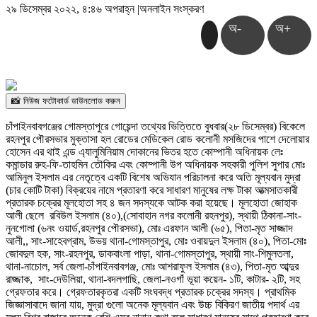
২৯ ডিসেম্বর ২০২২, ৪:৪৬ অপরাহ্ন
|
অনলাইন সংস্করণ
অ-
অ+
📸 নিউজ ফটোকার্ড ডাউনলোড করুন
চাঁপাইনবাবগঞ্জের গোমস্তাপুরে গোয়েন্দা তথ্যের ভিত্তিতে বুধবার(২৮ ডিসেম্বর) বিকেলে
রহনপুর পৌরসভার মুক্তাসা হল রোডের মেডিকেল রোড কলোনী মসজিদের পাশে দেলোয়ার
হোসেন এর থাই এন্ড এ্যালুমিনিয়াম দোকানের ভিতর হতে কোম্পানী অধিনায়ক লেঃ
কমান্ডার রুহ-ফি-তাহমিন তৌকির এবং কোম্পানী উপ অধিনায়ক সহকারী পুলিশ সুপার মোঃ
আমিনুল ইসলাম এর নেতৃত্বে একটি বিশেষ অভিযান পরিচালনা করে অতি মূল্যবান মুদ্রা
(চার কোটি টাকা) বিক্রয়ের নামে প্রতারণা করে সাধারণ মানুষের লক্ষ টাকা আত্মসাতকারী
প্রতারক চক্রের মূলহোতা সহ ৪ জন সদস্যকে আটক করা হয়েছে। মূলহোতা জোহাক
আলী ছেলে রবিউল ইসলাম (৪০),(সোবাহান নগর কলোনী রহনপুর), স্থায়ী ঠিকানা-সাং-
নুনগোলা (৬নং ওয়ার্ড,রহনপুর পৌরসভা), মোঃ এরফান আলী (৬৫), পিতা-মৃত সাজ্জাদ
আলী,, সাং-সাহেবগ্রাম, উভয় থানা-গোমস্তাপুর, মোঃ ওবায়দুল ইসলাম (৪০), পিতা-মোঃ
জোবদুল হক, সাং-রহনপুর, ডাকবাংলা পাড়া, থানা-গোমস্তাপুর, স্থায়ী সাং-শিমুলতলা,
থানা-নাচোল, সর্ব জেলা-চাঁপাইনবাবগঞ্জ, মোঃ আশরাফুল ইসলাম (৪৩), পিতা-মৃত আব্দুর
রাজ্জাক, সাং-দেউলিয়া, থানা-বদলগাছি, জেলা-নওগাঁ ভূয়া কয়েন- ১টি, কাটার- ২টি, সহ
গ্রেফতার করে। গ্রেফতারকৃতরা একটি সংঘবদ্ধ প্রতারক চক্রের সদস্য। প্রাথমিক
জিজ্ঞাসাবাদে জানা যায়, মুদ্রা গুলো অনেক মূল্যবান এবং উচ্চ বিকিরণ জাতীয় পদার্থ এর