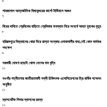
৬
শাহজালাল আন্তর্জাতিক বিমানবন্দরের কার্গো টার্মিনালে আগুন
৭
বিয়ের দাবিতে প্রেমিকের বাড়িতে প্রেমিকার অবস্থান নিয়ে সংঘর্ষে আহত যুবকের মৃত্যু
৮
হরিরামপুরে নিম্নমানের খোয়া দিয়ে রাস্তা সংস্কার এলাকাবাসীর বাধা,নেই কোন কার্যকর
পদক্ষেপ
৯
সরকারী ঘােষণা ছাড়াই খােলা তেলের দাম বৃদ্ধি
১০
নওগাঁর পত্নীতলায় জাতীয়তাবাদী পল্লী চিকিৎসক এসোসিয়েশনের ত্রি-বার্ষিক সম্মেলন
অনুষ্ঠিত
১১
ম্যাগনেটিক পিলার স্থাপনের রহস্য
১২