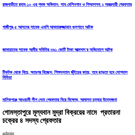
রাজবাড়ীতে র‍্যাব-১০ এর পৃথক অভিযান: সাব-মেশিনগান ও পিস্তলসহ ২ অস্ত্রধারী গ্রেফতার
গাজীপুর-৫ আসনের সাবেক এমপি আখতারুজ্জামান গুলশানে আটক
জামায়াতের সাবেক আমীর সমিতির ৩৯১ কোটি টাকা আত্মসাৎ’র অভিযোগে আটক
টিকটক থেকে বিয়ে, অতঃপর বিচ্ছেদ: শিশুসন্তান জুঁইয়ের কাছে, তবে ছাড়তে হবে সোশ্যাল
মিডিয়া
মানিকগঞ্জে আওয়ামী লীগ নেতা গ্রেফতার ঘিরে বিক্ষোভ, আদালত চত্বরে উত্তেজনা
গোমস্তাপুরে মূল্যবান মুদ্রা বিক্রয়ের নামে প্রতারনা
চক্রের ৪ সদস্য গ্রেফতার
admin