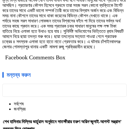
মূল্য বিশ্ব বাজারে অনেক বেশি এসব নানান কথা বলে সাধারণ মানুষের সাথে প্রতারণা করে
আসছিল। প্রতারণার কৌশল হিসেবে প্রথমে তারা সহজ সরল কোনো ব্যক্তিকে টার্গেট
করে তাদের সাথে একটি ভালো সম্পর্ক তৈরী করে তাদের বিশ্বাস অর্জন করে এবং বিভিন্ন
সময় নানা কৌশলে তাদের সাথে থাকা কয়েনের বিভিন্ন কৌশল দেখাতে থাকে। এক
পর্যায়ে সহজ সরল সাধারণ লোকজন তাদের বিশ্বাসের ফাঁদে পা দিয়ে তাদের সর্বস্ব অর্থ
তাদের কাছে প্রদান করে। এক সময় প্রতারক চক্র সাধারণ মানুষের লক্ষ লক্ষ টাকা
হাতিয়ে নিয়ে এলাকা হতে উধাও হয়ে যায়। সুনির্দিষ্ট অভিযোগের ভিত্তিতে র‌্যাব বিষয়টি
আমলে নিয়ে ছায়া তদন্ত শুরু করে। ছায়া তদন্তের সত্যতা পাওয়া গেলে প্রতারক
চক্রের ৪ সদস্যক এলাকা হতে হাতে নাতে গ্রেফতার করে। এ ঘটনায় চাঁপাইনবাবগঞ্জ
জেলার গোমস্তাপুর থানায় একটি মামলা রুজু প্রক্রিয়াধীন রয়েছে।
Facebook Comments Box
মন্তব্য করুন
সর্বশেষ
জনপ্রিয়
শেখ হাসিনার দিল্লির ভার্চুয়াল অনুষ্ঠানে সাতক্ষীরার তরুণ অরিন‘জুলাই-আগস্ট সন্ত্রাস’
বক্তব্য ঘিরে তোলপাড়