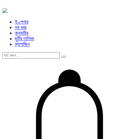
ই-পেপার
সব খবর
কনভার্টার
ছুটির তালিকা
ম্যাগাজিন