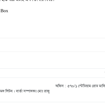
 Box
অফিস : ৫৭০/১ স্টেডিয়াম রোড মা
েদ লিটন । বার্তা সম্পাদকঃ মোঃ রাজু