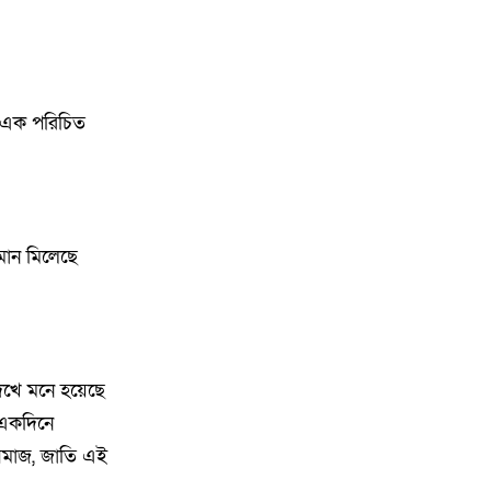
১০
বক্তব্য; ঢাকার তীব্র ক্ষোভ প্রকাশ
১১
ইসরায়েলপন্থিরা ৬০ মিলিয়ন ডলার
খরচ করেও হারাতে পারলো না
 এক পরিচিত
১২
জামায়াতের সাবেক আমীর সমিতির
৩৯১ কোটি টাকা আত্মসাৎ’র
অভিযোগে আটক
রমান মিলেছে
১৩
গোয়াইনঘাটে জুলাই গণঅভ্যুত্থান
দিবস উদযাপন, আহত যোদ্ধাদের
সংবর্ধনা
দেখে মনে হয়েছে
১৪
গণভবন থেকে হিন্দন: যেভাবে দেশ
, একদিনে
ছেড়েছিলেন শেখ হাসিনা, নেপথ্যে
যারা ছিলেন
সমাজ, জাতি এই