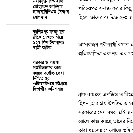
নবনিযুক্ত ডিআইজি
মোহাম্মদ জাহিদুল
পরিচয়পত্র শনাক্ত করার কিছু 
হাসান,বিপিএম-সেবা’র
ছিলো তাদের ব্যাতিত ২-৩ জন 
যোগদান
কাশিমপুর কারাগারে
স্ত্রীকে দেখতে গিয়ে
১২৭ পিস ইয়াবাসহ
আরেকজন পরীক্ষার্থী বলেন আ
স্বামী আটক
প্রতিযোগিতা এক নয়।এর পরে
সরকার ও সমাজ
সমন্বিতভাবে কাজ
করলে সর্বোচ্চ সেবা
নিশ্চিত হয়
ওরিয়েন্টেশনে চট্টগ্রাম
বিভাগীয় কমিশনার
ব্রাক ব্যাংকে, এনজিও ও রিপ
ছিলনা,আর প্রশ্ন উপস্থিত 
সরকারের শেষ সময় তাই জনবল
রোলে কাজ করছে তাদের নিয়
তারা বয়সের শেষপ্রান্তে তা