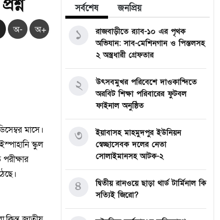
রশ্ন
সর্বশেষ
জনপ্রিয়
অ-
অ+
১
রাজবাড়ীতে র‍্যাব-১০ এর পৃথক
অভিযান: সাব-মেশিনগান ও পিস্তলসহ
২ অস্ত্রধারী গ্রেফতার
২
উৎসবমুখর পরিবেশে দাওকান্দিতে
অরবিট শিক্ষা পরিবারের ফুটবল
ফাইনাল অনুষ্ঠিত
িসেম্বর মাসে।
৩
ইয়াবাসহ মাহমুদপুর ইউনিয়ন
্পাহানি স্কুল
স্বেচ্ছাসেবক দলের নেতা
সোলাইমানসহ আটক-২
পরীক্ষার
ঠেছে।
৪
দ্বিতীয় রানওয়ে ছাড়া থার্ড টার্মিনাল কি
সত্যিই জিরো?
,কিন্তু জাতীয়