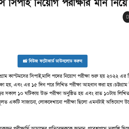
টমস সিপাই নিয়োগ পরীক্ষার মান নিয়ে প্
📸 নিউজ ফটোকার্ড ডাউনলোড করুন
রগ্রাম কাস্টমসের সিপাই,মালি পদের নিয়োগ পরীক্ষা শুরু হয় ২০২২ এর ড
ক্ষা হয়, এবং এর ১৫ দিন পরে লিখিত পরীক্ষা আহবান করা হয়।চট্টগ্রাম ইস
র সকাল ১০ ঘটিকায় উক্ত পরীক্ষা অনুষ্ঠিত হয় এবং রাত ১০টায় লিখিত 
মূলত একটি সাজানো, লোকদেখানো পরীক্ষা ছিলো এমনটাই অভিযোগ উ
েকজন পরীক্ষার্থি আমাদের প্রতিবেদককে জানান, প্রবেশপথে তল্লাশি ছিলো