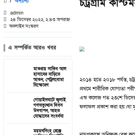
চট্রগ্রাম কাস্
/
অন্যান্য
admin
২৪ ডিসেম্বর ২০২২, ২:৪৩ অপরাহ্ন
অনলাইন সংস্করণ
এ সম্পর্কিত আরও খবর
মাগুরায় সাকিব আল
হাসানের বাড়িতে
২০১৪ হতে ২০১৮ পর্যন্ত, চট্
আগুন, পেট্রলবোমা
বিস্ফোরণ
প্রথমে শারীরিক যোগ্যতা পরী
এন্ড কলেজ গত ২৩শে ডিসেম্ব
গোয়াইনঘাটে জুলাই
গণঅভ্যুত্থান দিবস
ফলাফল প্রকাশ করা হয়।যা 
উদযাপন, আহত
যোদ্ধাদের সংবর্ধনা
ময়মনসিংহ রেঞ্জে
নামপ্রকাশে অনিচ্ছুক বেশ কয়