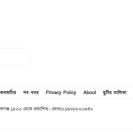
১৫
জাফলংয়ে অবৈধ ড্রেজারে বালু
লুটপাট: হুমকির মুখে শতবছরের
প্রাচীন মন্দির ও শ্মশান ঘাট, ক্ষুব্ধ
এলাকাবাসী
১৬
দুর্গাপুরে জুলাই যোদ্ধাদের সংবর্ধনা
১৭
আড়িয়াল বিলের দেশি মাছে ক্ষতিকর
মাইক্রোপ্লাস্টিক, জনস্বাস্থ্যে দীর্ঘমেয়াদি
ঝুঁকির আশঙ্কা
কনভার্টার
সব খবর
Privacy Policy
About
ছুটির তালিকা
১৮
শেখ হাসিনার বক্তব্য প্রচার না করার
অনুরোধ সরকারের
নিকগঞ্জ-১৮০০ থেকে প্রকাশিত। ফোনঃ০১৯৬৮৮০০৯৩০
১৯
আবার সক্রিয় হচ্ছে ফুয়েল পাস,
প্রথমে কার্যকর মোটরসাইকেল