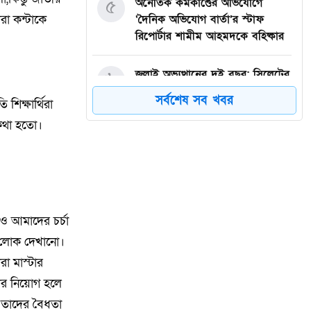
৫
অনৈতিক কর্মকাণ্ডের অভিযোগে
রা কন্টাকে
‘দৈনিক অভিযোগ বার্তা’র স্টাফ
রিপোর্টার শামীম আহমদকে বহিষ্কার
৬
জুলাই অভ্যুত্থানের দুই বছর: সিলেটের
সাবেক মন্ত্রী-এমপিরা কে কোথায়? ​
সর্বশেষ সব খবর
িক্ষার্থিরা
 কথা হতো।
৭
গরু চুরির অভিযোগে তাঁতী লীগ নেতা
গণধোলাইয়ের শিকার, কারাগারে
প্রেরণ
৮
গাজীপুর-৫ আসনের সাবেক এমপি
আখতারুজ্জামান গুলশানে আটক
েও আমাদের চর্চা
ফ লোক দেখানো।
৯
মাগুরায় সাকিব আল হাসানের বাড়িতে
া মাস্টার
আগুন, পেট্রলবোমা বিস্ফোরণ
ের নিয়োগ হলে
ে তাদের বৈধতা
দিল্লিতে গণমাধ্যমে শেখ হাসিনার