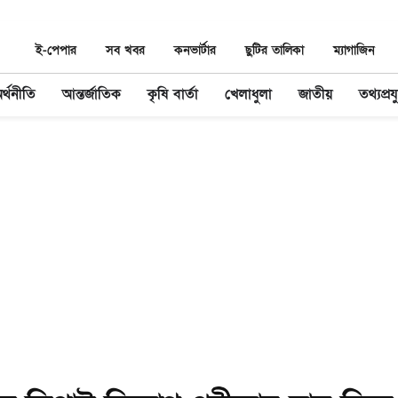
ই-পেপার
সব খবর
কনভার্টার
ছুটির তালিকা
ম্যাগাজিন
র্থনীতি
আন্তর্জাতিক
কৃষি বার্তা
খেলাধুলা
জাতীয়
তথ্যপ্রযু