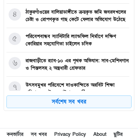
ঠাকুরগাঁওয়ের বালিয়াডাঙ্গীতে ক্রয়কৃত জমি জবরদখলের
৪
চেষ্টা ও রোপণকৃত গাছ কেটে ফেলার অভিযোগ উঠেছে
পরিবেশবান্ধব স্যানিটারি ল্যান্ডফিল নির্মাণে দক্ষিণ
৫
কোরিয়ার সহযোগিতা চাইলেন চসিক
রাজবাড়ীতে র‍্যাব-১০ এর পৃথক অভিযান: সাব-মেশিনগান
৬
ও পিস্তলসহ ২ অস্ত্রধারী গ্রেফতার
উৎসবমুখর পরিবেশে দাওকান্দিতে অরবিট শিক্ষা
৭
পরিবারের ফুটবল ফাইনাল অনুষ্ঠিত
সর্বশেষ সব খবর
ইয়াবাসহ মাহমুদপুর ইউনিয়ন স্বেচ্ছাসেবক দলের নেতা
৮
সোলাইমানসহ আটক-২
দ্বিতীয় রানওয়ে ছাড়া থার্ড টার্মিনাল কি সত্যিই জিরো?
৯
কনভার্টার
সব খবর
Privacy Policy
About
ছুটির