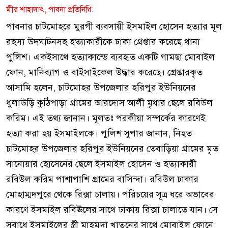
মীর শাহাদাৎ, পাবনা প্রতিনিধি:
পাবনার চাটমোহরে মুরগী ব্যবসায়ী ইসমাইল হোসেন হত্যার মূল
রহস্য উদঘাটনসহ হত্যাকারীকে ঢাকা গ্রেপ্তার করেছে থানা
পুলিশ। একইসাথে হত্যাকান্ডে ব্যবহৃত একটি গামছা মোবাইল
ফোন, মানিব্যাগ ও বাইসাইকেল উদ্ধার করেছে। গ্রেপ্তারকৃত
আসামি হলেন, চাটমোহর উপজেলার হরিপুর ইউনিয়নের
ধুলাউড়ি কুঠিপাড়া গ্রামের আরদোস আলী মৃধার ছেলে রবিউল
করিম। এই তথ্য জানান। মূলতঃ পরকীয়া সম্পর্কের কারণেই
হত্যা করা হয় ইসমাইলকে। পুলিশ সুপার জানান, নিহত
চাটমোহর উপজেলার হরিপুর ইউনিয়নের তেবাড়িয়া গ্রামের মৃত
সানোয়ার হোসেনের ছেলে ইসমাইল হোসেন ও হত্যাকারী
রবিউল করিম পাশাপাশি গ্রামের বাসিন্দা। রবিউল ঢাকার
মোহাম্মদপুরে থেকে রিক্সা চালায়। পরিচয়ের সূত্র ধরে অভাবের
কারণে ইসমাইল রবিঊলের সাথে ঢাকায় রিক্সা চালাতে যান। সে
সুবাধে ইসমাইলের স্ত্রী মাহমুদা খাতুনের সাথে মোবাইল ফোনে