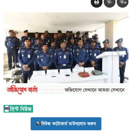
অ-
অ+
নিউজ ফটোকার্ড ডাউনলোড করুন