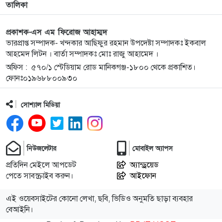
তালিকা
অনৈতিক কর্মকাণ্ডের অভিযোগে ‘দৈনিক অভিযোগ বার্তা’র
১০
প্রকাশক-এস এম ফিরোজ আহাম্মদ
স্টাফ রিপোর্টার শামীম আহমদকে বহিষ্কার
ভারপ্রাপ্ত সম্পাদক- খন্দকার আছিফুর রহমান উপদেষ্টা সম্পাদকঃ ইকবাল
আহমেদ লিটন । বার্তা সম্পাদকঃ মোঃ রাজু আহামেদ ।
অফিস : ৫৭০/১ স্টেডিয়াম রোড মানিকগঞ্জ-১৮০০ থেকে প্রকাশিত।
জুলাই অভ্যুত্থানের দুই বছর: সিলেটের সাবেক মন্ত্রী-
১১
ফোনঃ০১৯৬৮৮০০৯৩০
এমপিরা কে কোথায়? ​
সোশ্যাল মিডিয়া
গরু চুরির অভিযোগে তাঁতী লীগ নেতা গণধোলাইয়ের
১২
শিকার, কারাগারে প্রেরণ
গাজীপুর-৫ আসনের সাবেক এমপি আখতারুজ্জামান
১৩
নিউজলেটার
মোবাইল অ্যাপস
গুলশানে আটক
প্রতিদিন মেইলে আপডেট
অ্যান্ড্রয়েড
পেতে সাবস্ক্রাইব করুন।
আইফোন
মাগুরায় সাকিব আল হাসানের বাড়িতে আগুন,
১৪
পেট্রলবোমা বিস্ফোরণ
এই ওয়েবসাইটের কোনো লেখা, ছবি, ভিডিও অনুমতি ছাড়া ব্যবহার
বেআইনি।