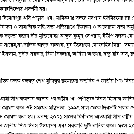
ের শোলকুরা গ্রামের গবেষক মাসুদ বিশ্বাসের বাড়িতে লোকায়ত পদ্ধতি
ারুশিল্পের প্রদর্শনী হয়।
 বিনোদপুর ঋষি পাড়ায় এবং মানিকগঞ্জ সদরে নবগ্রাম ইউনিয়নের চর 
ির্যাতন ও সামাজিক সহিংসতা প্রতিরোধে চিত্রাঙ্কন ও আলোচনা সভা অনুষ
 বক্তৃতা করেন বীর মুক্তিযোদ্ধা আব্দুল কুদ্দুছ দেওয়ান, ইউপি সদস্য মো.
 সায়েম,সাংবাদিক আব্দুর রাজ্জাক, যুব উদ্যোক্তা মো.জাহিদ মিয়া। সহ
ল ইসলাম, সুবীর সরকার, রিনা সিকদার, আছিয়া আক্তার, ঋতু রবি দাস, র
 জাতির জনক বঙ্গবন্ধু শেখ মুজিবুর রহমানের জন্মদিন ও জাতীয় শিশু দিব
মী লীগ ক্ষমতায় আসার পর রাষ্ট্রীয় ‘খ’ শ্রেণীভুক্ত দিবস হিসেবে জাতির 
 ঘোষণা করে ওই সময়ের মন্ত্রিসভা। ১৯৯৭ সাল থেকে দিবসটি পালন শুর
 ঘোষণা করা হয়। অবশ্য ২০০১ সালের নির্বাচনে আওয়ামী লীগ রাষ্ট্রীয় 
 জাতীয় শিশু দিবস উদযাপন এবং সরকারি ছুটি বাতিল করে। ফলে ২