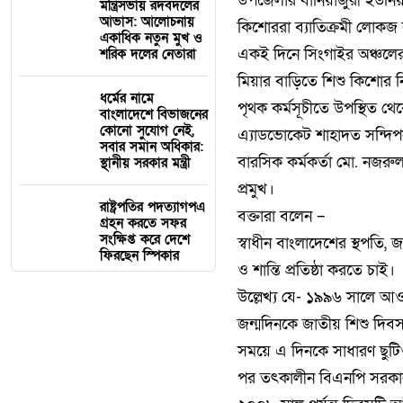
উপজেলার বানিয়াজুরী ইউনিয়ন
মন্ত্রিসভায় রদবদলের
আভাস: আলোচনায়
কিশোররা ব্যাতিক্রমী লোকজ ক
একাধিক নতুন মুখ ও
একই দিনে সিংগাইর অঞ্চলের
শরিক দলের নেতারা
মিয়ার বাড়িতে শিশু কিশোর ন
ধর্মের নামে
পৃথক কর্মসূচীতে উপস্থিত থেকে
বাংলাদেশে বিভাজনের
কোনো সুযোগ নেই,
এ্যাডভোকেট শাহাদত সন্দিপন
সবার সমান অধিকার:
বারসিক কর্মকর্তা মো. নজরু
স্থানীয় সরকার মন্ত্রী
প্রমুখ।
রাষ্ট্রপতির পদত্যাগপএ
বক্তারা বলেন –
গ্রহন করতে সফর
সংক্ষিপ্ত করে দেশে
স্বাধীন বাংলাদেশের স্থপতি,
ফিরছেন স্পিকার
ও শান্তি প্রতিষ্ঠা করতে চাই।
উল্লেখ্য যে- ১৯৯৬ সালে আওয়া
জন্মদিনকে জাতীয় শিশু দিবস
সময়ে এ দিনকে সাধারণ ছুটিও
পর তৎকালীন বিএনপি সরকার