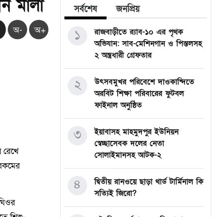
ান মালা
সর্বশেষ
জনপ্রিয়
অ-
অ+
১
রাজবাড়ীতে র‍্যাব-১০ এর পৃথক
অভিযান: সাব-মেশিনগান ও পিস্তলসহ
২ অস্ত্রধারী গ্রেফতার
২
উৎসবমুখর পরিবেশে দাওকান্দিতে
অরবিট শিক্ষা পরিবারের ফুটবল
ফাইনাল অনুষ্ঠিত
৩
ইয়াবাসহ মাহমুদপুর ইউনিয়ন
স্বেচ্ছাসেবক দলের নেতা
নে রেখে
সোলাইমানসহ আটক-২
 রকমের
৪
দ্বিতীয় রানওয়ে ছাড়া থার্ড টার্মিনাল কি
সত্যিই জিরো?
 ঘিওর