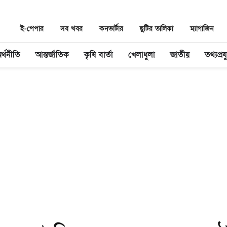
ই-পেপার
সব খবর
কনভার্টার
ছুটির তালিকা
ম্যাগাজিন
র্থনীতি
আন্তর্জাতিক
কৃষি বার্তা
খেলাধুলা
জাতীয়
তথ্যপ্রযু