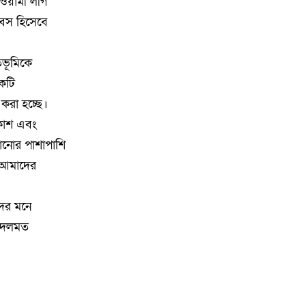
১০
দিল্লিতে গণমাধ্যমে শেখ হাসিনার
আওয়ামী লীগ
বক্তব্য; ঢাকার তীব্র ক্ষোভ প্রকাশ
িবস হিসেবে
১১
ইসরায়েলপন্থিরা ৬০ মিলিয়ন ডলার
ৃভূমিকে
খরচ করেও হারাতে পারলো না
একটি
 করা হচ্ছে।
১২
জামায়াতের সাবেক আমীর সমিতির
রকাশ এবং
৩৯১ কোটি টাকা আত্মসাৎ’র
অভিযোগে আটক
ানানোর পাশাপাশি
 আমাদের
১৩
গোয়াইনঘাটে জুলাই গণঅভ্যুত্থান
দিবস উদযাপন, আহত যোদ্ধাদের
দের মনে
সংবর্ধনা
ে দলমত
১৪
গণভবন থেকে হিন্দন: যেভাবে দেশ
ছেড়েছিলেন শেখ হাসিনা, নেপথ্যে
যারা ছিলেন