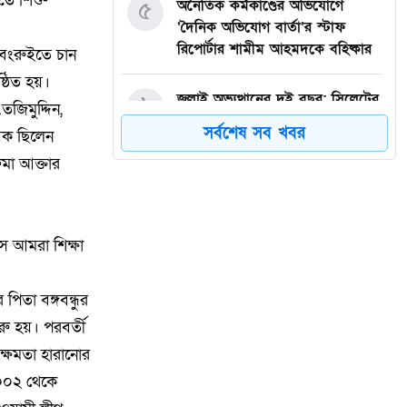
তে শিশু-
৫
অনৈতিক কর্মকাণ্ডের অভিযোগে
‘দৈনিক অভিযোগ বার্তা’র স্টাফ
রিপোর্টার শামীম আহমদকে বহিষ্কার
বেংরুইতে চান
্ঠিত হয়।
৬
জুলাই অভ্যুত্থানের দুই বছর: সিলেটের
তজিমুদ্দিন,
সাবেক মন্ত্রী-এমপিরা কে কোথায়? ​
সর্বশেষ সব খবর
ায়ক ছিলেন
ুমা আক্তার
৭
গরু চুরির অভিযোগে তাঁতী লীগ নেতা
গণধোলাইয়ের শিকার, কারাগারে
প্রেরণ
সে আমরা শিক্ষা
৮
গাজীপুর-৫ আসনের সাবেক এমপি
আখতারুজ্জামান গুলশানে আটক
পিতা বঙ্গবন্ধুর
ু হয়। পরবর্তী
৯
মাগুরায় সাকিব আল হাসানের বাড়িতে
ক্ষমতা হারানোর
আগুন, পেট্রলবোমা বিস্ফোরণ
০০২ থেকে