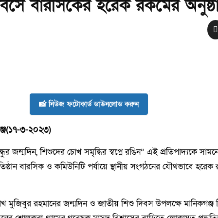
িবসে বারসিকের হরেক রকমের অনুষ্ঠ
📸 নিউজ ফটোকার্ড ডাউনলোড করুন
্জ(১৭-৩-২০২৩)
ঙ্গবন্ধুর জন্মদিন, শিশুদের চোখ সমৃদ্ধির স্বপ্নে রঙিন” এই প্রতিপাদ্যকে সাম
রতিষ্ঠান বারসিক ও কমিউনিটি পর্যায়ে স্থানীয় সংগঠনের যৌথভাবে হরেক
খ মুজিবুর রহমানের জন্মদিন ও জাতীয় শিশু দিবস উপলক্ষে মানিকগঞ্জ