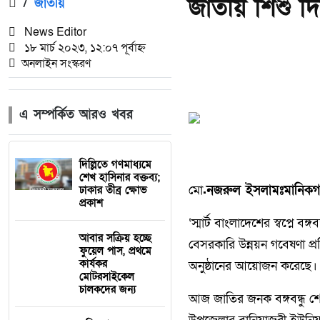
জাতীয় শিশু দ
/
জাতীয়
News Editor
১৮ মার্চ ২০২৩, ১২:০৭ পূর্বাহ্ন
অনলাইন সংস্করণ
এ সম্পর্কিত আরও খবর
দিল্লিতে গণমাধ্যমে
শেখ হাসিনার বক্তব্য;
মো
.নজরুল ইসলামঃমানিকগঞ
ঢাকার তীব্র ক্ষোভ
প্রকাশ
‘স্মার্ট বাংলাদেশের স্বপ্নে ব
আবার সক্রিয় হচ্ছে
বেসরকারি উন্নয়ন গবেষণা প্
ফুয়েল পাস, প্রথমে
কার্যকর
অনুষ্ঠানের আয়োজন করেছে।
মোটরসাইকেল
চালকদের জন্য
আজ জাতির জনক বঙ্গবন্ধু শে