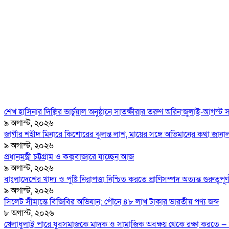
শেখ হাসিনার দিল্লির ভার্চুয়াল অনুষ্ঠানে সাতক্ষীরার তরুণ অরিন‘জুলাই-আগস্ট সন
৯ অগাস্ট, ২০২৬
জাগীর শহীদ মিনারে কিশোরের ঝুলন্ত লাশ, মায়ের সঙ্গে অভিমানের কথা জানা
৯ অগাস্ট, ২০২৬
প্রধানমন্ত্রী চট্টগ্রাম ও কক্সবাজারে যাচ্ছেন আজ
৯ অগাস্ট, ২০২৬
বাংলাদেশের খাদ্য ও পুষ্টি নিরাপত্তা নিশ্চিত করতে প্রাণিসম্পদ অত্যন্ত গুরুত্বপূর্ণ:
৯ অগাস্ট, ২০২৬
সিলেট সীমান্তে বিজিবির অভিযান: পৌনে ৪৮ লাখ টাকার ভারতীয় পণ্য জব্দ
৮ অগাস্ট, ২০২৬
খেলাধুলাই পারে যুবসমাজকে মাদক ও সামাজিক অবক্ষয় থেকে রক্ষা করতে