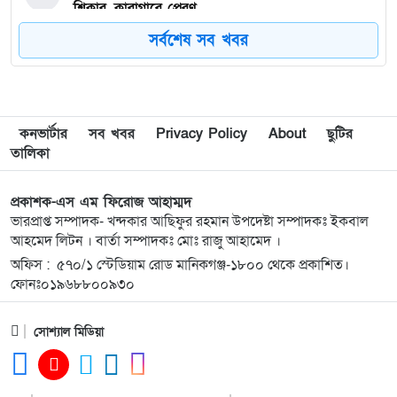
শিকার, কারাগারে প্রেরণ
সর্বশেষ সব খবর
৮
গাজীপুর-৫ আসনের সাবেক এমপি আখতারুজ্জামান
গুলশানে আটক
৯
মাগুরায় সাকিব আল হাসানের বাড়িতে আগুন,
কনভার্টার
সব খবর
Privacy Policy
About
ছুটির
পেট্রলবোমা বিস্ফোরণ
তালিকা
১০
দিল্লিতে গণমাধ্যমে শেখ হাসিনার বক্তব্য; ঢাকার তীব্র
প্রকাশক-এস এম ফিরোজ আহাম্মদ
ক্ষোভ প্রকাশ
ভারপ্রাপ্ত সম্পাদক- খন্দকার আছিফুর রহমান উপদেষ্টা সম্পাদকঃ ইকবাল
আহমেদ লিটন । বার্তা সম্পাদকঃ মোঃ রাজু আহামেদ ।
অফিস : ৫৭০/১ স্টেডিয়াম রোড মানিকগঞ্জ-১৮০০ থেকে প্রকাশিত।
১১
ইসরায়েলপন্থিরা ৬০ মিলিয়ন ডলার খরচ করেও হারাতে
ফোনঃ০১৯৬৮৮০০৯৩০
পারলো না
সোশ্যাল মিডিয়া
১২
জামায়াতের সাবেক আমীর সমিতির ৩৯১ কোটি টাকা
আত্মসাৎ’র অভিযোগে আটক