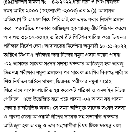
(৪৯),পিটিশন মামলা নং – ৪২/২০২২,ধারা নারী ও শিশু নির্যাতন
দমন আইন ২০০০ ( সংশোধনী -২০০৩) এর ৯ (১). আদালত
অভিযোগ টি আমলে নিয়ে পিবিআই কে তদন্ত করার নির্দেশ প্রদান
করে। পরবর্তীতে খন্দকার আজিজুল হক আরজু রীট পিটিশন করলে
আদালত ৩১-০৭-২০২২ তারিখে রীট পিটিশন খারিজ করে ডিএনএ
পরীক্ষার নির্দেশ দেন। আদালতের নির্দেশনা অনুযায়ী ১০-১১-২০২২
তারিখে ডিএনএ পরীক্ষার জন্য নিজের নমুনা প্রদান করেন পাবনা
-০২ আসনের সাবেক সংসদ সদস্য খন্দকার আজিজুল হক আরজু।
ডিএনএ পরীক্ষার নমুনা প্রদানের পর সাবেক এমপির বিরুদ্ধে নারী ও
শিশু নির্যাতন আইনে মামলা, ডিএনএ পরীক্ষার নমুনা সংগ্রহ
শিরোনামে সংবাদ প্রচারিত হয় কয়েকটি পত্রিকা ও অনলাইন নিউজ
পোর্টালে। এতে উত্তেজিত হয়ে ওঠে পাবনা -০২ আসন সহ পাবনা
জেলার রাজনৈতিক অঙ্গন। সে সময় অভিযুক্ত সাবেক সংসদ সদস্য
ও পাবনা জেলা আওয়ামী লীগের সাবেক সহ সভাপতি খন্দকার
আজিজুল হক আরজু ও তার সহযোগীরা বিষয় টিকে ষড়যন্ত্র বলে