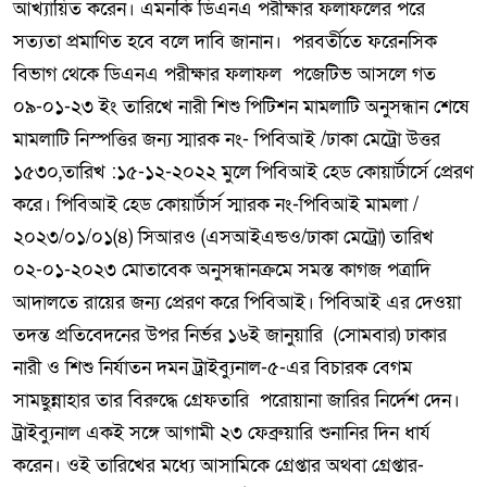
আখ্যায়িত করেন। এমনকি ডিএনএ পরীক্ষার ফলাফলের পরে
সত্যতা প্রমাণিত হবে বলে দাবি জানান। পরবর্তীতে ফরেনসিক
বিভাগ থেকে ডিএনএ পরীক্ষার ফলাফল পজেটিভ আসলে গত
০৯-০১-২৩ ইং তারিখে নারী শিশু পিটিশন মামলাটি অনুসন্ধান শেষে
মামলাটি নিস্পত্তির জন্য স্মারক নং- পিবিআই /ঢাকা মেট্রো উত্তর
১৫৩০,তারিখ :১৫-১২-২০২২ মুলে পিবিআই হেড কোয়ার্টার্সে প্রেরণ
করে। পিবিআই হেড কোয়ার্টার্স স্মারক নং-পিবিআই মামলা /
২০২৩/০১/০১(৪) সিআরও (এসআইএন্ডও/ঢাকা মেট্রো) তারিখ
০২-০১-২০২৩ মোতাবেক অনুসন্ধানক্রমে সমস্ত কাগজ পত্রাদি
আদালতে রায়ের জন্য প্রেরণ করে পিবিআই। পিবিআই এর দেওয়া
তদন্ত প্রতিবেদনের উপর নির্ভর ১৬ই জানুয়ারি (সোমবার) ঢাকার
নারী ও শিশু নির্যাতন দমন ট্রাইব্যুনাল-৫-এর বিচারক বেগম
সামছুন্নাহার তার বিরুদ্ধে গ্রেফতারি পরোয়ানা জারির নির্দেশ দেন।
ট্রাইব্যুনাল একই সঙ্গে আগামী ২৩ ফেব্রুয়ারি শুনানির দিন ধার্য
করেন। ওই তারিখের মধ্যে আসামিকে গ্রেপ্তার অথবা গ্রেপ্তার-