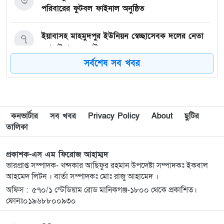
পরিবারের ফুটবল ফাইনাল অনুষ্ঠিত
৭
ইয়াবাসহ মাহমুদপুর ইউনিয়ন স্বেচ্ছাসেবক দলের নেতা
সোলাইমানসহ আটক-২
সর্বশেষ সব খবর
৮
দ্বিতীয় রানওয়ে ছাড়া থার্ড টার্মিনাল কি সত্যিই জিরো?
৯
অনৈতিক কর্মকাণ্ডের অভিযোগে ‘দৈনিক অভিযোগ বার্তা’র
কনভার্টার
সব খবর
Privacy Policy
About
ছুটির
স্টাফ রিপোর্টার শামীম আহমদকে বহিষ্কার
তালিকা
১০
জুলাই অভ্যুত্থানের দুই বছর: সিলেটের সাবেক মন্ত্রী-
প্রকাশক-এস এম ফিরোজ আহাম্মদ
এমপিরা কে কোথায়? ​
ভারপ্রাপ্ত সম্পাদক- খন্দকার আছিফুর রহমান উপদেষ্টা সম্পাদকঃ ইকবাল
আহমেদ লিটন । বার্তা সম্পাদকঃ মোঃ রাজু আহামেদ ।
অফিস : ৫৭০/১ স্টেডিয়াম রোড মানিকগঞ্জ-১৮০০ থেকে প্রকাশিত।
১১
গরু চুরির অভিযোগে তাঁতী লীগ নেতা গণধোলাইয়ের
ফোনঃ০১৯৬৮৮০০৯৩০
শিকার, কারাগারে প্রেরণ