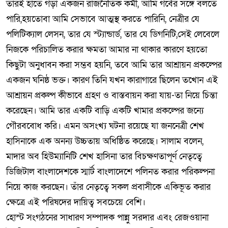
তারই হাতে গড়া একজন রাজনৈতিক কর্মী, আমি গর্বের সঙ্গে বলতে
পারি,হয়তোবা আমি সেভাবে আত্মস্থ করতে পারিনি, নেত্রীর যে
পলিটিক্যাল লেসন, তার যে স্ট্যান্ডার্ড, তার যে ডিগনিটি,সেই লেবেলে
নিজকে পরিচালিত করার ক্ষমতা আমার না থাকার কারণে হয়তো
কিছুটা অনুধাবন করা সম্ভব হয়নি, তবে আমি তার আশ্রায়ন প্রকল্পের
একজন ঘনিষ্ঠ ভক্ত। কারণ তিনি যখন কারাগারে ছিলেন তখোন এই
আশ্রায়ন প্রকল্প কীভাবে গ্রহণ ও বাস্তবায়ন করা যায়-তা নিয়ে চিন্তা
করেছেন। আমি তার একটি বাড়ি একটি খামার প্রকল্পের জন্যে
গৌরববোধ করি। এমন অসংখ্য ঘটনা রয়েছে যা জননেত্রী শেখ
হাসিনাকে এক অনন্য উচ্চতায় অধিষ্ঠিত করেছে। সালাম বলেন,
মাদার অব হিউম্যানিটি শেখ হাসিনা তার বিচক্ষণতাপূর্ণ নেতৃত্বে
ডিজিটাল বাংলাদেশকে স্মার্ট বাংলাদেশে পলিনত করার পরিকল্পনা
নিয়ে কাজ করছেন। তাঁর নেতৃত্বে সকল প্রবাসীকে একিভূত করার
ক্ষেত্রে এই পরিষদের দায়িত্ব সবচেয়ে বেশি।
হোস্ট সংগঠনের সাধারণ সম্পাদক পান্নু সরদার এবং রেজওয়ানা