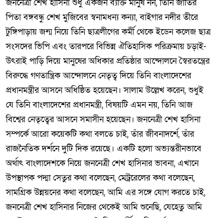
জননেত্রী শেখ হাসিনা শুধু একজন ব্যক্তি মানুষ নন, তিনি জাতির
পিতা বঙ্গবন্ধু শেখ মুজিবের স্বনামধন্য কন্যা, বাইগার নদীর তীরে
টুঙ্গিপাড়ায় জন্ম নিয়ে তিনি ছাত্রলীগের কর্মী থেকে ইডেন কলেজ ছাত্র
সংসদের ভিপি এবং তারপরে বিভিন্ন ঐতিহাসিক পরিক্রমায় চড়াই-
উৎরাই পাড়ি দিয়ে মানুষের অধিকার প্রতিষ্ঠার আন্দোলনে স্বৈরতন্ত্রের
বিরুদ্ধে গণতান্ত্রিক আন্দোলনে নেতৃত্ব দিয়ে তিনি বাংলাদেশের
প্রধানমন্ত্রীর আসনে অধিষ্ঠিত হয়েছেন। সালাম উল্লেখ করেন, শুধুই
যে তিনি বাংলাদেশের প্রধানমন্ত্রী, বিষয়টি এমন নয়, তিনি আজ
বিশ্বের নেতৃত্বের আসনে সমাসীন হয়েছেন। জননেত্রী শেখ হাসিনা
সম্পর্কে আরো কয়েকটি কথা বলতে চাই, তাঁর জীবনাদর্শে, তাঁর
রাজনৈতিক দর্শনে দুটি দিক রয়েছে। একটি হলো অভ্যন্তরীনভাবে
অর্থাৎ বাংলাদেশকে নিয়ে জননেত্রী শেখ হাসিনার ভাবনা, এখানে
উপস্থাপক পদ্মা সেতুর কথা বলেছেন, মেট্ররেলের কথা বলেছেন,
সামগ্রিক উন্নয়নের কথা বলেছেন, আমি এর সঙ্গে যোগ করতে চাই,
জননেত্রী শেখ হাসিনার নিজের থেকেই আমি শুনেছি, যেহেতু আমি