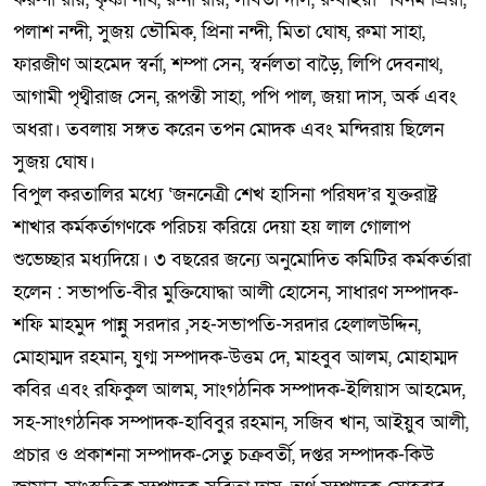
পলাশ নন্দী, সুজয় ভৌমিক, প্রিনা নন্দী, মিতা ঘোষ, রুমা সাহা,
ফারজীণ আহমেদ স্বর্না, শম্পা সেন, স্বর্নলতা বাড়ৈ, লিপি দেবনাথ,
আগামী পৃথ্বীরাজ সেন, রূপন্তী সাহা, পপি পাল, জয়া দাস, অর্ক এবং
অধরা। তবলায় সঙ্গত করেন তপন মোদক এবং মন্দিরায় ছিলেন
সুজয় ঘোষ।
বিপুল করতালির মধ্যে ‘জননেত্রী শেখ হাসিনা পরিষদ’র যুক্তরাষ্ট্র
শাখার কর্মকর্তাগণকে পরিচয় করিয়ে দেয়া হয় লাল গোলাপ
শুভেচ্ছার মধ্যদিয়ে। ৩ বছরের জন্যে অনুমোদিত কমিটির কর্মকর্তারা
হলেন : সভাপতি-বীর মুক্তিযোদ্ধা আলী হোসেন, সাধারণ সম্পাদক-
শফি মাহমুদ পান্নু সরদার ,সহ-সভাপতি-সরদার হেলালউদ্দিন,
মোহাম্মদ রহমান, যুগ্ম সম্পাদক-উত্তম দে, মাহবুব আলম, মোহাম্মদ
কবির এবং রফিকুল আলম, সাংগঠনিক সম্পাদক-ইলিয়াস আহমেদ,
সহ-সাংগঠনিক সম্পাদক-হাবিবুর রহমান, সজিব খান, আইয়ুব আলী,
প্রচার ও প্রকাশনা সম্পাদক-সেতু চক্রবর্তী, দপ্তর সম্পাদক-কিউ