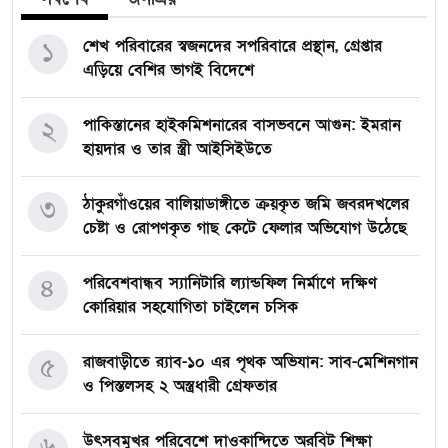
১
শেখ পরিবারের স্বজনদের সপরিবারে প্রস্থান, গ্রেপ্তার
এড়িয়ে বেশির ভাগই বিদেশে
২
পাকিস্তানের হাইকমিশনারের বাসভবনে আগুন: ইমরান
হায়দার ও তার স্ত্রী আইসিইউতে
৩
ঠাকুরগাঁওয়ের বালিয়াডাঙ্গীতে ক্রয়কৃত জমি জবরদখলের
চেষ্টা ও রোপণকৃত গাছ কেটে ফেলার অভিযোগ উঠেছে
৪
পরিবেশবান্ধব স্যানিটারি ল্যান্ডফিল নির্মাণে দক্ষিণ
কোরিয়ার সহযোগিতা চাইলেন চসিক
৫
রাজবাড়ীতে র‍্যাব-১০ এর পৃথক অভিযান: সাব-মেশিনগান
ও পিস্তলসহ ২ অস্ত্রধারী গ্রেফতার
৬
উৎসবমুখর পরিবেশে দাওকান্দিতে অরবিট শিক্ষা