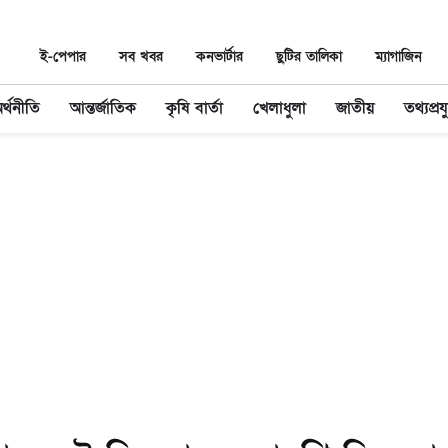
ই-পেপার
সব খবর
কনভার্টার
ছুটির তালিকা
ম্যাগাজিন
র্থনীতি
আন্তর্জাতিক
কৃষি বার্তা
খেলাধুলা
জাতীয়
তথ্যপ্রযু