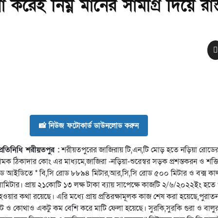
না করেই নিম্ন মানের সামগ্রি দিয়ে রাস্
📸 নিউজ ফটোকার্ড ডাউনলোড করুন
্রতিনিধি শরীয়তপুর :
শরীয়তপুরের জাজিরায় টি,এন,টি মোড় হতে নড়িয়া রোডে
নামক ঠিকাদার কোং এর মাধ্যমে,জাজিরা -নড়িয়া-শুরেস্বর সড়ক প্রশস্তকরন ও শক
ইডিতে * বি,সি রোড ৮৮৯৪ মিটার,আর,সি,সি রোড ৫০০ মিটার ও বক্স কালভা
োমিটার। প্রায় ২১কোটি ১৩ লক্ষ টাকা ব্যায় সাপেক্ষে কাজটি ২/৬/২০২২ইং হতে 
য়ার কথা রয়েছে। এরি মধ্যে প্রায় প্রতিরক্ষামূলক কাজ শেষ করা হয়েছে,পুরাতন 
 ২ফুট ও কোথাও একটু কম বেশি করে মাটি ফেলা হয়েছে। সুরকি,সুরকি গুরা ও বালুর