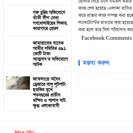
রোলার দিয়ে ডলে সমতল করার কা
কাজ শেষ হয়েছে।এলাকা বাসির অভ
গরু চুরির অভিযোগে
করে রাস্তার কাজ সম্পন্ন করা হচ
তাঁতী লীগ নেতা
ল্যাবটেস্টের মাধ্যমে করা হয়ে
গণধোলাইয়ের শিকার,
কারাগারে প্রেরণ
করা হলে তার বিল পরিশোধ করা
Facebook Comments
জামায়াতের সাবেক
আমীর সমিতির ৩৯১
কোটি টাকা
আত্মসাৎ’র অভিযোগে
মন্তব্য করুন
আটক
জাফলংয়ে অবৈধ
ড্রেজারে বালু লুটপাট:
হুমকির মুখে
শতবছরের প্রাচীন
মন্দির ও শ্মশান ঘাট,
ক্ষুব্ধ এলাকাবাসী