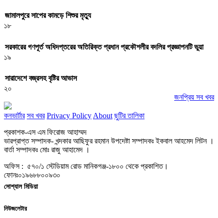
জামালপুরে সাপের কামড়ে শিশুর মৃত্যু
১৮
সরকারের গণপূর্ত অধিদপ্তরের অতিরিক্ত প্রধান প্রকৌশলীর বদলির প্রজ্ঞাপনটি ভুয়া
১৯
সারাদেশে বজ্রসহ বৃষ্টির আভাস
২০
জনপ্রিয় সব খবর
কনভার্টার
সব খবর
Privacy Policy
About
ছুটির তালিকা
প্রকাশক-এস এম ফিরোজ আহাম্মদ
ভারপ্রাপ্ত সম্পাদক- খন্দকার আছিফুর রহমান উপদেষ্টা সম্পাদকঃ ইকবাল আহমেদ লিটন ।
বার্তা সম্পাদকঃ মোঃ রাজু আহামেদ ।
অফিস : ৫৭০/১ স্টেডিয়াম রোড মানিকগঞ্জ-১৮০০ থেকে প্রকাশিত।
ফোনঃ০১৯৬৮৮০০৯৩০
সোশ্যাল মিডিয়া
নিউজলেটার