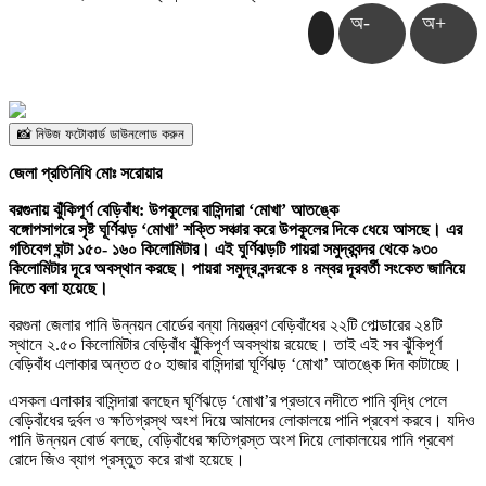
অ-
অ+
📸 নিউজ ফটোকার্ড ডাউনলোড করুন
জেলা প্রতিনিধি মোঃ সরোয়ার
বরগুনায় ঝুঁকিপূর্ণ বেড়িবাঁধ: উপকূলের বাসিন্দারা ‘মোখা’ আতঙ্কে
বঙ্গোপসাগরে সৃষ্ট ঘূর্ণিঝড় ‘মোখা’ শক্তি সঞ্চার করে উপকূলের দিকে ধেয়ে আসছে। এর
গতিবেগ ঘন্টা ১৫০- ১৬০ কিলোমিটার। এই ঘুর্ণিঝড়টি পায়রা সমুদ্রবন্দর থেকে ৯৩০
কিলোমিটার দূরে অবস্থান করছে। পায়রা সমুদ্র বন্দরকে ৪ নম্বর দূরবর্তী সংকেত জানিয়ে
দিতে বলা হয়েছে।
বরগুনা জেলার পানি উন্নয়ন বোর্ডের বন্যা নিয়ন্ত্রণ বেড়িবাঁধের ২২টি পোল্ডারের ২৪টি
স্থানে ২.৫০ কিলোমিটার বেড়িবাঁধ ঝুঁকিপূর্ণ অবস্থায় রয়েছে। তাই এই সব ঝুঁকিপূর্ণ
বেড়িবাঁধ এলাকার অন্তত ৫০ হাজার বাসিন্দারা ঘূর্ণিঝড় ‘মোখা’ আতঙ্কে দিন কাটাচ্ছে।
এসকল এলাকার বাসিন্দারা বলছেন ঘূর্ণিঝড়ে ‘মোখা’র প্রভাবে নদীতে পানি বৃদ্ধি পেলে
বেড়িবাঁধের দুর্বল ও ক্ষতিগ্রস্থ অংশ দিয়ে আমাদের লোকালয়ে পানি প্রবেশ করবে। যদিও
পানি উন্নয়ন বোর্ড বলছে, বেড়িবাঁধের ক্ষতিগ্রস্ত অংশ দিয়ে লোকালয়ের পানি প্রবেশ
রোদে জিও ব্যাগ প্রস্তুত করে রাখা হয়েছে।