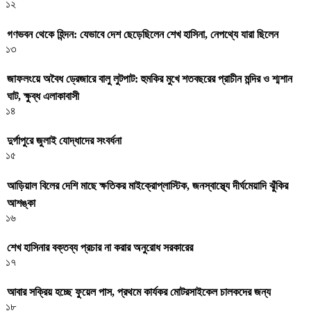
১২
গণভবন থেকে হিন্দন: যেভাবে দেশ ছেড়েছিলেন শেখ হাসিনা, নেপথ্যে যারা ছিলেন
১৩
জাফলংয়ে অবৈধ ড্রেজারে বালু লুটপাট: হুমকির মুখে শতবছরের প্রাচীন মন্দির ও শ্মশান
ঘাট, ক্ষুব্ধ এলাকাবাসী
১৪
দুর্গাপুরে জুলাই যোদ্ধাদের সংবর্ধনা
১৫
আড়িয়াল বিলের দেশি মাছে ক্ষতিকর মাইক্রোপ্লাস্টিক, জনস্বাস্থ্যে দীর্ঘমেয়াদি ঝুঁকির
আশঙ্কা
১৬
শেখ হাসিনার বক্তব্য প্রচার না করার অনুরোধ সরকারের
১৭
আবার সক্রিয় হচ্ছে ফুয়েল পাস, প্রথমে কার্যকর মোটরসাইকেল চালকদের জন্য
১৮