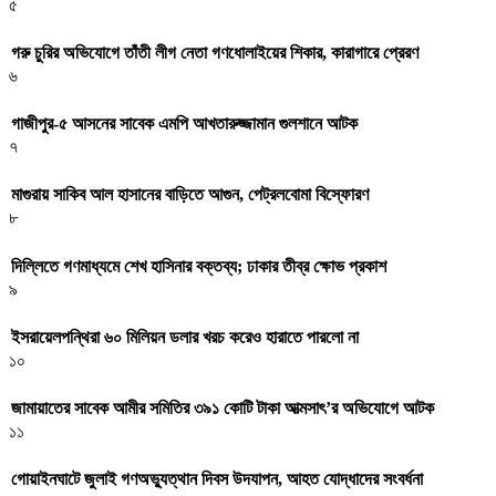
৫
গরু চুরির অভিযোগে তাঁতী লীগ নেতা গণধোলাইয়ের শিকার, কারাগারে প্রেরণ
৬
গাজীপুর-৫ আসনের সাবেক এমপি আখতারুজ্জামান গুলশানে আটক
৭
মাগুরায় সাকিব আল হাসানের বাড়িতে আগুন, পেট্রলবোমা বিস্ফোরণ
৮
দিল্লিতে গণমাধ্যমে শেখ হাসিনার বক্তব্য; ঢাকার তীব্র ক্ষোভ প্রকাশ
৯
ইসরায়েলপন্থিরা ৬০ মিলিয়ন ডলার খরচ করেও হারাতে পারলো না
১০
জামায়াতের সাবেক আমীর সমিতির ৩৯১ কোটি টাকা আত্মসাৎ’র অভিযোগে আটক
১১
গোয়াইনঘাটে জুলাই গণঅভ্যুত্থান দিবস উদযাপন, আহত যোদ্ধাদের সংবর্ধনা