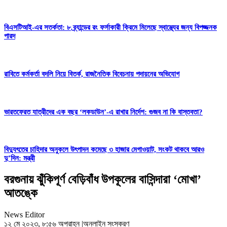
বিএসটিআই-এর সতর্কতা: ৮ ব্র্যান্ডের রং ফর্সাকারী ক্রিমে মিলেছে স্বাস্থ্যের জন্য বিপজ্জনক
পারদ
রাবিতে কর্মকর্তা বদলি নিয়ে বিতর্ক, রাজনৈতিক বিবেচনায় পদায়নের অভিযোগ
ভারতফেরত যাত্রীদের এক বছর ‘লকডাউন’-এ রাখার নির্দেশ: গুজব না কি বাস্তবতা?
বিদ্যুৎতের চাহিদার অনুকলে উৎপাদন কমেছে ৩ হাজার মেগাওয়াট, সংকট থাকবে আরও
দু’দিন: মন্ত্রী
বরগুনায় ঝুঁকিপূর্ণ বেড়িবাঁধ উপকূলের বাসিন্দারা ‘মোখা’
আতঙ্কে
News Editor
১২ মে ২০২৩, ৮:৫৬ অপরাহ্ন
|
অনলাইন সংস্করণ