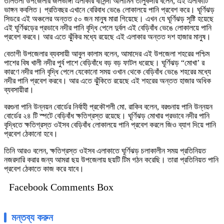
তালতলী উপজেলার জলভাঙ্গা এলাকার বাসিন্দা আলামিন তালুকদার বলেন, এই এলাকাটি
ভাঙ্গন কবলিত। প্রতিবছর এখানে বেরিবাধ ভেঙে লোকালয়ে পানি প্রবেশ করে। ঘূর্ণিঝড়
সিডরে এই অঞ্চলের অন্তত ৫০ জন মানুষ মারা গিয়েছে। এখন যে ঘূর্ণিঝড় সৃষ্টি হয়েছে
এই ঘূর্ণিঝড়ের প্রভাবে নদীর পানি বৃদ্ধি পেলে দুর্বল এই বেড়িবাঁধ ভেঙে লোকালয়ে পানি
প্রবেশ করবে। আর এতে ঝুঁকির মধ্যে রয়েছে এই এলাকার অন্তত দশ হাজার মানুষ।
বেতাগী উপজেলার ব্যবসায়ী আবুল কালাম বলেন, আমাদের এই উপজেলা শহরের পশ্চিম
পাশের বিষ খালী নদীর পুর্ব পাশে বেড়িবাঁধে বড় বড় ফাটল ধরেছে। ঘূর্ণিঝড় “মোখা’ র
কারণে নদীর পানি বৃদ্ধি পেলে যেকোনো সময় ওখান থেকে বেড়িবাঁধ ভেঙে শহরের মধ্যে
নদীর পানি প্রবেশ করবে। আর এতে ঝুঁকিতে রয়েছে এই শহরের অন্তত হাজার অধিক
ব্যবসায়ীরা।
বরগুনা পানি উন্নয়ন বোর্ডের নির্বাহী প্রকৌশলী মো. রাকিব বলেন, বরগুনায় পানি উন্নয়ন
বোর্ডের ২৪ টি স্পটে বেড়িবাঁধ ক্ষতিগ্রস্ত রয়েছে। ঘূর্ণিঝড় মোখার প্রভাবে নদীর পানি
বৃদ্ধিতে ক্ষতিগ্রস্ত ওইসব বেড়িবাঁধ লোকালয়ে পানি প্রবেশ করলে জিও ব্যাগ দিয়ে পানি
প্রবেশ ঠেকানো হবে।
তিনি আরও বলেন, ক্ষতিগ্রস্ত ওইসব এলাকাতে ঘূর্ণিঝড় চলাকালীন সময় প্রতিনিয়ত
নজরদারি করার জন্য আমরা ছয় উপজেলায় ছয়টি টিম গঠন করেছি। তারা প্রতিনিয়ত পানি
প্রবেশ ঠেকাতে কাজ করে যাবে।
Facebook Comments Box
মন্তব্য করুন