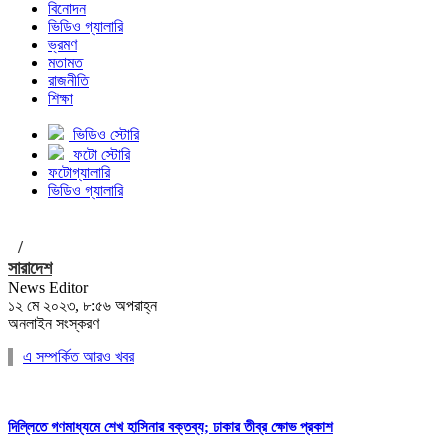
বিনোদন
ভিডিও গ্যালারি
ভ্রমণ
মতামত
রাজনীতি
শিক্ষা
ভিডিও স্টোরি
ফটো স্টোরি
ফটোগ্যালারি
ভিডিও গ্যালারি
/
সারাদেশ
News Editor
১২ মে ২০২৩, ৮:৫৬ অপরাহ্ন
অনলাইন সংস্করণ
এ সম্পর্কিত আরও খবর
দিল্লিতে গণমাধ্যমে শেখ হাসিনার বক্তব্য; ঢাকার তীব্র ক্ষোভ প্রকাশ