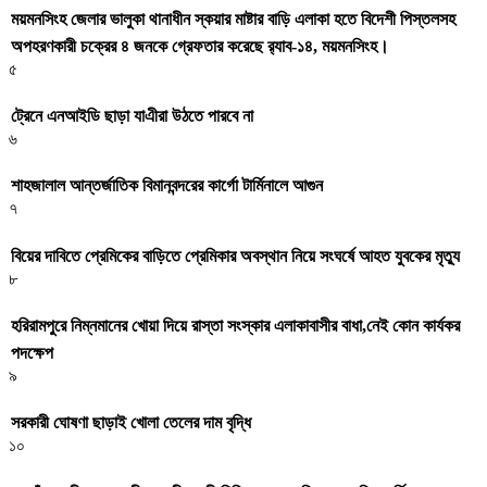
ময়মনসিংহ জেলার ভালুকা থানাধীন স্কয়ার মাষ্টার বাড়ি এলাকা হতে বিদেশী পিস্তলসহ
অপহরণকারী চক্রের ৪ জনকে গ্রেফতার করেছে র‌্যাব-১৪, ময়মনসিংহ।
৫
ট্রেনে এনআইডি ছাড়া যাএীরা উঠতে পারবে না
৬
শাহজালাল আন্তর্জাতিক বিমানবন্দরের কার্গো টার্মিনালে আগুন
৭
বিয়ের দাবিতে প্রেমিকের বাড়িতে প্রেমিকার অবস্থান নিয়ে সংঘর্ষে আহত যুবকের মৃত্যু
৮
হরিরামপুরে নিম্নমানের খোয়া দিয়ে রাস্তা সংস্কার এলাকাবাসীর বাধা,নেই কোন কার্যকর
পদক্ষেপ
৯
সরকারী ঘােষণা ছাড়াই খােলা তেলের দাম বৃদ্ধি
১০