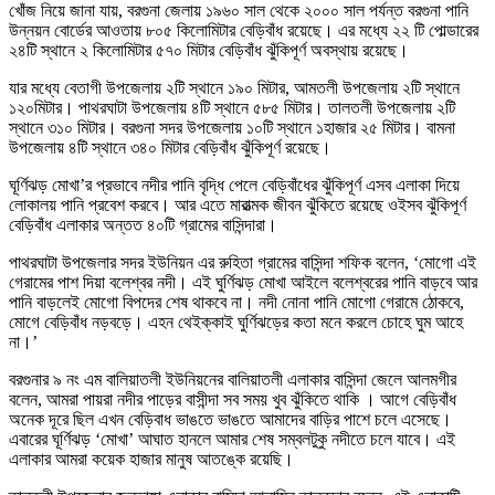
খোঁজ নিয়ে জানা যায়, বরগুনা জেলায় ১৯৬০ সাল থেকে ২০০০ সাল পর্যন্ত বরগুনা পানি
উন্নয়ন বোর্ডের আওতায় ৮০৫ কিলোমিটার বেড়িবাঁধ রয়েছে। এর মধ্যে ২২ টি পোল্ডারের
২৪টি স্থানে ২ কিলোমিটার ৫৭০ মিটার বেড়িবাঁধ ঝুঁকিপূর্ণ অবস্থায় রয়েছে।
যার মধ্যে বেতাগী উপজেলায় ২টি স্থানে ১৯০ মিটার, আমতলী উপজেলায় ২টি স্থানে
১২০মিটার। পাথরঘাটা উপজেলায় ৪টি স্থানে ৫৮৫ মিটার। তালতলী উপজেলায় ২টি
স্থানে ৩১০ মিটার। বরগুনা সদর উপজেলায় ১০টি স্থানে ১হাজার ২৫ মিটার। বামনা
উপজেলায় ৪টি স্থানে ৩৪০ মিটার বেড়িবাঁধ ঝুঁকিপূর্ণ রয়েছে।
ঘূর্ণিঝড় মোখা’র প্রভাবে নদীর পানি বৃদ্ধি পেলে বেড়িবাঁধের ঝুঁকিপূর্ণ এসব এলাকা দিয়ে
লোকালয় পানি প্রবেশ করবে। আর এতে মারাত্মক জীবন ঝুঁকিতে রয়েছে ওইসব ঝুঁকিপূর্ণ
বেড়িবাঁধ এলাকার অন্তত ৪০টি গ্রামের বাসিন্দারা।
পাথরঘাটা উপজেলার সদর ইউনিয়ন এর রুহিতা গ্রামের বাসিন্দা শফিক বলেন, ‘মোগো এই
গেরামের পাশ দিয়া বলেশ্বর নদী। এই ঘুর্ণিঝড় মোখা আইলে বলেশ্বরের পানি বাড়বে আর
পানি বাড়লেই মোগো বিপদের শেষ থাকবে না। নদী নোনা পানি মোগো গেরামে ঠোকবে,
মোগে বেড়িবাঁধ নড়বড়ে। এহন থেইক্কাই ঘুর্ণিঝড়ের কতা মনে করলে চোহে ঘুম আহে
না।’
বরগুনার ৯ নং এম বালিয়াতলী ইউনিয়নের বালিয়াতলী এলাকার বাসিন্দা জেলে আলমগীর
বলেন, আমরা পায়রা নদীর পাড়ের বাসীন্দা সব সময় খুব ঝুঁকিতে থাকি । আগে বেড়িবাঁধ
অনেক দূরে ছিল এখন বেড়িবাধ ভাঙতে ভাঙতে আমাদের বাড়ির পাশে চলে এসেছে।
এবারের ঘূর্ণিঝড় ‘মোখা’ আঘাত হানলে আমার শেষ সম্বলটুকু নদীতে চলে যাবে। এই
এলাকার আমরা কয়েক হাজার মানুষ আতঙ্কে রয়েছি।