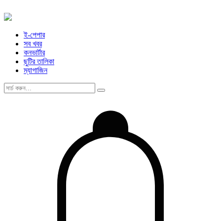
ই-পেপার
সব খবর
কনভার্টার
ছুটির তালিকা
ম্যাগাজিন