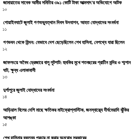
জামায়াতের সাবেক আমীর সমিতির ৩৯১ কোটি টাকা আত্মসাৎ’র অভিযোগে আটক
১০
গোয়াইনঘাটে জুলাই গণঅভ্যুত্থান দিবস উদযাপন, আহত যোদ্ধাদের সংবর্ধনা
১১
গণভবন থেকে হিন্দন: যেভাবে দেশ ছেড়েছিলেন শেখ হাসিনা, নেপথ্যে যারা ছিলেন
১২
জাফলংয়ে অবৈধ ড্রেজারে বালু লুটপাট: হুমকির মুখে শতবছরের প্রাচীন মন্দির ও শ্মশান
ঘাট, ক্ষুব্ধ এলাকাবাসী
১৩
দুর্গাপুরে জুলাই যোদ্ধাদের সংবর্ধনা
১৪
আড়িয়াল বিলের দেশি মাছে ক্ষতিকর মাইক্রোপ্লাস্টিক, জনস্বাস্থ্যে দীর্ঘমেয়াদি ঝুঁকির
আশঙ্কা
১৫
শেখ হাসিনার বক্তব্য প্রচার না করার অনুরোধ সরকারের