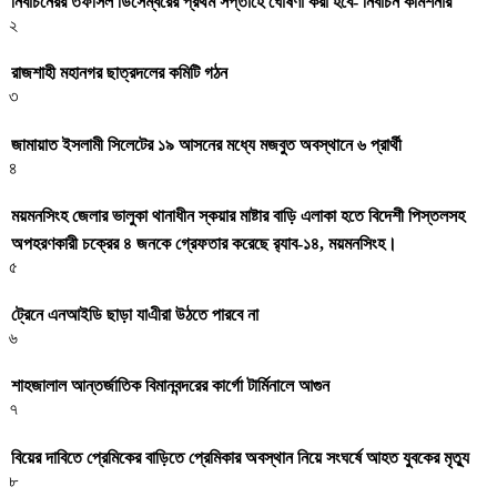
নির্বাচনেরর তফসিল ডিসেম্বরের প্রথম সপ্তাহে ঘোষণা করা হবে- নির্বাচন কমিশনার
২
রাজশাহী মহানগর ছাত্রদলের কমিটি গঠন
৩
জামায়াত ইসলামী সিলেটের ১৯ আসনের মধ্যে মজবুত অবস্থানে ৬ প্রার্থী
৪
ময়মনসিংহ জেলার ভালুকা থানাধীন স্কয়ার মাষ্টার বাড়ি এলাকা হতে বিদেশী পিস্তলসহ
অপহরণকারী চক্রের ৪ জনকে গ্রেফতার করেছে র‌্যাব-১৪, ময়মনসিংহ।
৫
ট্রেনে এনআইডি ছাড়া যাএীরা উঠতে পারবে না
৬
শাহজালাল আন্তর্জাতিক বিমানবন্দরের কার্গো টার্মিনালে আগুন
৭
বিয়ের দাবিতে প্রেমিকের বাড়িতে প্রেমিকার অবস্থান নিয়ে সংঘর্ষে আহত যুবকের মৃত্যু
৮