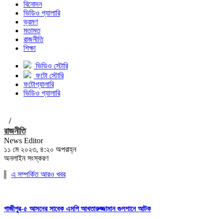
বিনোদন
ভিডিও গ্যালারি
ভ্রমণ
মতামত
রাজনীতি
শিক্ষা
ভিডিও স্টোরি
ফটো স্টোরি
ফটোগ্যালারি
ভিডিও গ্যালারি
/
রাজনীতি
News Editor
১১ মে ২০২৩, ৪:২০ অপরাহ্ন
অনলাইন সংস্করণ
এ সম্পর্কিত আরও খবর
গাজীপুর-৫ আসনের সাবেক এমপি আখতারুজ্জামান গুলশানে আটক