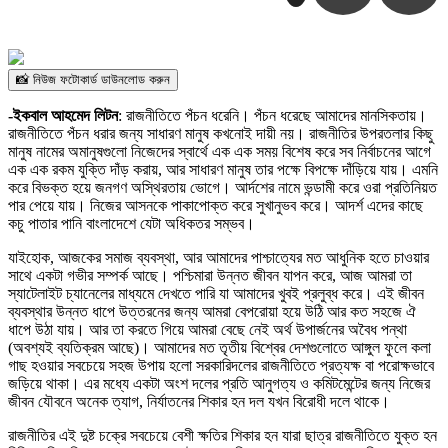
📸 নিউজ ফটোকার্ড ডাউনলোড করুন
-ইকবাল আহমেদ লিটন
: রাজনীতিতে পঁচন ধরেনি। পঁচন ধরেছে আমাদের মানসিকতায়।
রাজনীতিতে পঁচন ধরার জন্য সাধারণ মানুষ কখনোই দায়ী নয়। রাজনীতির উপরতলার কিছু
মানুষ নামের অমানুষগুলো নিজেদের স্বার্থে এক এক সময় বিশেষ করে সব নির্বাচনের আগে
এক এক রকম যুক্তি দাঁড় করায়, আর সাধারণ মানুষ তার পক্ষে বিপক্ষে দাঁড়িয়ে যায়। এমনি
করে বিভক্ত হয়ে জনগণ অস্থিরতায় ভোগে। আর্দশের নামে ভন্ডামী করে ওরা প্রতিনিয়ত
পার পেয়ে যায়। নিজের আসনকে পাকাপোক্ত করে সুখানুভব করে। আদর্শ এদের কাছে
কচু পাতার পানি বাংলাদেশে যেটা অধিকতর সম্ভব।
যাইহোক, আজকের সমাজ ব্যবস্থা, আর আমাদের পাশ্চাত্যের মত আধুনিক হতে চাওয়ার
সাথে একটা গভীর সম্পর্ক আছে। পশ্চিমারা উন্নত জীবন যাপন করে, আজ আমরা তা
স্যাটেলাইট চ্যানেলের মাধ্যমে দেখতে পারি যা আমাদের খুবই প্রলুব্ধ করে। এই জীবন
ব্যবস্থার উন্নত ধাপে উত্তরনের জন্য আমরা বেপরোয়া হয়ে উঠি আর কত সহজে ঐ
ধাপে উঠা যায়। আর তা করতে গিয়ে আমরা বেছে নেই অর্থ উপার্জনের অবৈধ পন্থা
(অবশ্যই ব্যতিক্রম আছে)। আমাদের মত তৃতীয় বিশ্বের দেশগুলোতে আঙ্গুল ফুলে কলা
গাছ হওয়ার সবচেয়ে সহজ উপায় হলো সরকারিদলের রাজনীতিতে প্রত্যক্ষ বা পরোক্ষভাবে
জড়িয়ে থাকা। এর মধ্যে একটা অংশ দলের প্রতি আনুগত্য ও কমিটমেন্টের জন্য নিজের
জীবন যৌবনে অনেক ত্যাগ, নির্যাতনের শিকার হন দল যখন বিরোধী দলে থাকে।
রাজনীতির এই দুষ্ট চক্রে সবচেয়ে বেশী ক্ষতির শিকার হন যারা ছাত্র রাজনীতিতে যুক্ত হন