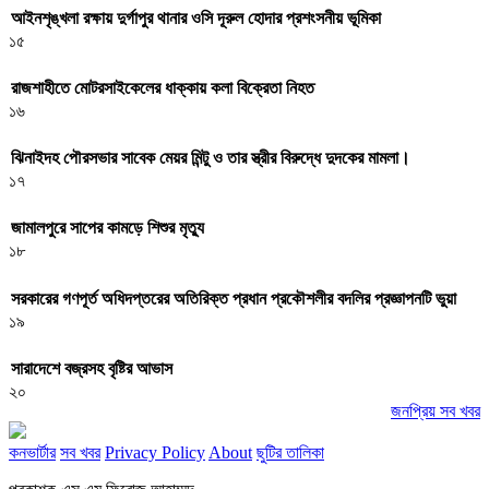
আইনশৃঙ্খলা রক্ষায় দুর্গাপুর থানার ওসি দূরুল হোদার প্রশংসনীয় ভূমিকা
১৫
রাজশাহীতে মোটরসাইকেলের ধাক্কায় কলা বিক্রেতা নিহত
১৬
ঝিনাইদহ পৌরসভার সাবেক মেয়র মিন্টু ও তার স্ত্রীর বিরুদ্ধে দুদকের মামলা।
১৭
জামালপুরে সাপের কামড়ে শিশুর মৃত্যু
১৮
সরকারের গণপূর্ত অধিদপ্তরের অতিরিক্ত প্রধান প্রকৌশলীর বদলির প্রজ্ঞাপনটি ভুয়া
১৯
সারাদেশে বজ্রসহ বৃষ্টির আভাস
২০
জনপ্রিয় সব খবর
কনভার্টার
সব খবর
Privacy Policy
About
ছুটির তালিকা