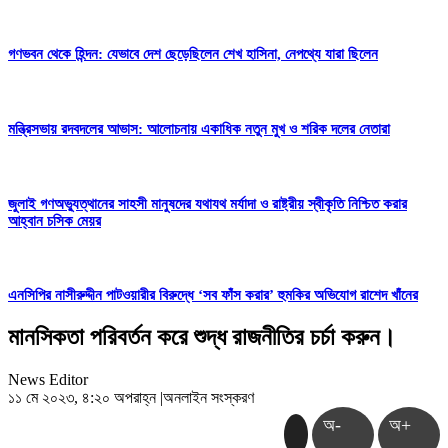
গণভবন থেকে হিন্দন: যেভাবে দেশ ছেড়েছিলেন শেখ হাসিনা, নেপথ্যে যারা ছিলেন
মন্ত্রিসভায় রদবদলের আভাস: আলোচনায় একাধিক নতুন মুখ ও শরিক দলের নেতারা
জুলাই গণঅভ্যুত্থানের সাহসী মানুষদের যথাযথ মর্যাদা ও রাষ্ট্রীয় স্বীকৃতি নিশ্চিত করার
আহ্বান চসিক মেয়র
এনসিপির নাসীরুদ্দীন পাটওয়ারীর বিরুদ্ধে ‘সব ফাঁস করার’ হুমকির অভিযোগ রাশেদ খাঁনের
মানসিকতা পরিবর্তন করে শুদ্ধ রাজনীতির চর্চা করুন।
News Editor
১১ মে ২০২৩, ৪:২০ অপরাহ্ন
|
অনলাইন সংস্করণ
অ-
অ+