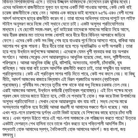
বিভিন্ন বিশ্ববিদ্যালয় এসে। তাদের উজ্জ্বল ভবিষ্যৎকে ফেলেদেন চরম ঝুকির মধ্যে।
এদের অধিকাংশ রাজনীতিতে যুক্ত হন হলের একটি সিট পাওয়ার আশায়, কেউ কেউ বাই
চয়েজ রাজনীতিকে বেছে নেন। আমার এক কাছের ভাই বলেছেন ৯৫% এরও বেশী দলের
আদর্শ ভালবেসে ছাত্র রাজনীতি করেন না। তারা যাদের অধিনস্থ তাদের দাপুটে হল লাইফ
স্টাইল অনুসরণ করে নিজে সেই স্থানে যেতে চাই। একটা অসুস্থ প্রতিযোগিতার
মাধ্যমে। যে ছেলেটা সহজ-সরল, ধূর্ত ভাইয়েরা তাদেরকে সামনের সারিতে নিয়ে আসে,
আর হীরক রাজার মত তাদের মগজ ধোলাই করে ধীরে ধীরে বিভিন্ন আপরাধে জড়িয়ে
ফেলে। এদের কেউ কেউ সব কিছু শেষ হয়ে যাওয়ার পূর্বে ফিরে আসতে পারে, বাকিরা আর
আলোর পথ খুজে পায়না। ধীরে ধীরে তারা হয়ে পড়ে অ্যাডিক্টেড ও দাগী অপরাধী। তারা
হয়ে পড়ে উর্ধ্বতন কর্তৃপক্ষের আজ্ঞাবহ। এদেরকে যেমন খুশী ব্যবহার করা হয় অপরাধ
সংগঠনে। আমার সেকেন্ড দেশ আয়ারল্যান্ডও আধুনিক হয়েছে মেধা, মনন, সৃষ্টিশীলতার,
পরিশ্রমে। আমরা আধুনিক হচ্ছি চুরি, বাটপারি, অসততায়, দালালী, চাঁদাবাজি, ঘুষ
বানিজ্যে। আর যারা বাই চয়েস আদর্শিক রাজনীতি করতে চাই, তারা সম্মুখীন হয় ভয়াবহ
প্রতিকূলতার। কেউ এই প্রতিকূল সাগর পাড়ি দিতে পারে, কেউ পথ বদলে নেয়। যা কিছু
নীতি, আদর্শ আজকের বাজারে বিদ্যমান এই বিরল প্রজাতির অবদান (ব্যতিক্রম
প্রযোজ্য)। পৃথিবীর সব ক্ষেত্রে তৃতীয় পক্ষ থাকে যারা শুধু নিজের চরকায় তেল দেয়।
এরাই আজকের আমলা, উর্ধ্বতন কর্মচারী (ব্যতিক্রম প্রযোজ্য)। এই তিন পক্ষের মধ্যে
প্রবল জেদ তাদের জাতে উঠতে হবে, সেটা যে পন্থায়’ই হোক। শুরু করে টাকা উপার্জনের
অসুস্থ প্রতিযোগিতা। সেখান থেকে আয়ারল্যান্ড বাদ যায় নাই। সভ্য দেশের মাঝে
অসভ্যতার প্রতিক হয়ে উঠেছি আমরা বাঙালী যা আমাদের শুরুতে পঁচন ধরেছে। আর
এখন পচে-গলে চারপাশের দুর্গন্ধ এতটা বিকট হয়েছে যে শিক্ষকের কাছে ছাত্র চাঁদা দাবী
করে। এখন প্রশ্ন উঠতে পারে এই পচা-গলা সমাজকে কে পরিচ্ছন্ন করতে পারে? উত্তর
একটাই দেশরত্ন শেখ হাসিনা তবে তাকে গঠন করতে হবে শক্তিশালী আদর্শিক টিম।
শুদ্ধতাই হোক আমাদের স্বপ্ন, নৈতিকতাই হোক আমাদের আদর্শ। জয় বাংলা, জয়
বঙ্গবন্ধু।