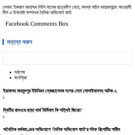
লেখক: ইকবাল আহাম্মদ লিটন সাবেক ছাত্রলীগ নেতা, সদস্য সচিব আয়ারল্যান্ড আওয়ামী
লীগ ও উপদেষ্টা সম্পাদক দৈনিক অভিযোগ বার্তা
Facebook Comments Box
মন্তব্য করুন
সর্বশেষ
জনপ্রিয়
ইয়াবাসহ মাহমুদপুর ইউনিয়ন স্বেচ্ছাসেবক দলের নেতা সোলাইমানসহ আটক-২
১
দ্বিতীয় রানওয়ে ছাড়া থার্ড টার্মিনাল কি সত্যিই জিরো?
২
অনৈতিক কর্মকাণ্ডের অভিযোগে ‘দৈনিক অভিযোগ বার্তা’র স্টাফ রিপোর্টার শামীম