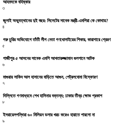
আহমদকে বহিষ্কার
৩
জুলাই অভ্যুত্থানের দুই বছর: সিলেটের সাবেক মন্ত্রী-এমপিরা কে কোথায়? ​
৪
গরু চুরির অভিযোগে তাঁতী লীগ নেতা গণধোলাইয়ের শিকার, কারাগারে প্রেরণ
৫
গাজীপুর-৫ আসনের সাবেক এমপি আখতারুজ্জামান গুলশানে আটক
৬
মাগুরায় সাকিব আল হাসানের বাড়িতে আগুন, পেট্রলবোমা বিস্ফোরণ
৭
দিল্লিতে গণমাধ্যমে শেখ হাসিনার বক্তব্য; ঢাকার তীব্র ক্ষোভ প্রকাশ
৮
ইসরায়েলপন্থিরা ৬০ মিলিয়ন ডলার খরচ করেও হারাতে পারলো না
৯