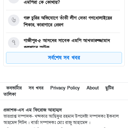
এমপিরা কে কোথায়? ​
৬
গরু চুরির অভিযোগে তাঁতী লীগ নেতা গণধোলাইয়ের
শিকার, কারাগারে প্রেরণ
৭
গাজীপুর-৫ আসনের সাবেক এমপি আখতারুজ্জামান
গুলশানে আটক
সর্বশেষ সব খবর
৮
মাগুরায় সাকিব আল হাসানের বাড়িতে আগুন,
পেট্রলবোমা বিস্ফোরণ
৯
দিল্লিতে গণমাধ্যমে শেখ হাসিনার বক্তব্য; ঢাকার তীব্র
কনভার্টার
সব খবর
Privacy Policy
About
ছুটির
ক্ষোভ প্রকাশ
তালিকা
১০
ইসরায়েলপন্থিরা ৬০ মিলিয়ন ডলার খরচ করেও হারাতে
প্রকাশক-এস এম ফিরোজ আহাম্মদ
পারলো না
ভারপ্রাপ্ত সম্পাদক- খন্দকার আছিফুর রহমান উপদেষ্টা সম্পাদকঃ ইকবাল
আহমেদ লিটন । বার্তা সম্পাদকঃ মোঃ রাজু আহামেদ ।