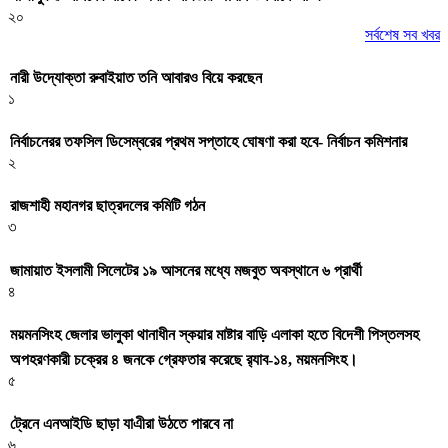
২০
সর্বশেষ সব খবর
নারী উদ্যোক্তা রুবাইয়াত তনি আবারও বিয়ে করছেন
১
নির্বাচনেরর তফসিল ডিসেম্বরের প্রথম সপ্তাহে ঘোষণা করা হবে- নির্বাচন কমিশনার
২
রাজশাহী মহানগর ছাত্রদলের কমিটি গঠন
৩
জামায়াত ইসলামী সিলেটের ১৯ আসনের মধ্যে মজবুত অবস্থানে ৬ প্রার্থী
৪
ময়মনসিংহ জেলার ভালুকা থানাধীন স্কয়ার মাষ্টার বাড়ি এলাকা হতে বিদেশী পিস্তলসহ
অপহরণকারী চক্রের ৪ জনকে গ্রেফতার করেছে র‌্যাব-১৪, ময়মনসিংহ।
৫
ট্রেনে এনআইডি ছাড়া যাএীরা উঠতে পারবে না
৬