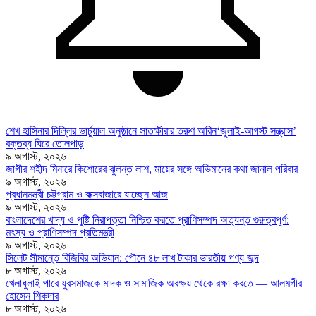
শেখ হাসিনার দিল্লির ভার্চুয়াল অনুষ্ঠানে সাতক্ষীরার তরুণ অরিন‘জুলাই-আগস্ট সন্ত্রাস’
বক্তব্য ঘিরে তোলপাড়
৯ অগাস্ট, ২০২৬
জাগীর শহীদ মিনারে কিশোরের ঝুলন্ত লাশ, মায়ের সঙ্গে অভিমানের কথা জানাল পরিবার
৯ অগাস্ট, ২০২৬
প্রধানমন্ত্রী চট্টগ্রাম ও কক্সবাজারে যাচ্ছেন আজ
৯ অগাস্ট, ২০২৬
বাংলাদেশের খাদ্য ও পুষ্টি নিরাপত্তা নিশ্চিত করতে প্রাণিসম্পদ অত্যন্ত গুরুত্বপূর্ণ:
মৎস্য ও প্রাণিসম্পদ প্রতিমন্ত্রী
৯ অগাস্ট, ২০২৬
সিলেট সীমান্তে বিজিবির অভিযান: পৌনে ৪৮ লাখ টাকার ভারতীয় পণ্য জব্দ
৮ অগাস্ট, ২০২৬
খেলাধুলাই পারে যুবসমাজকে মাদক ও সামাজিক অবক্ষয় থেকে রক্ষা করতে — আলমগীর
হোসেন শিকদার
৮ অগাস্ট, ২০২৬