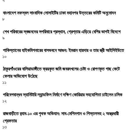
৭
বাংলাদেশ মফস্বল সাংবাদিক সোসাইটির ঢাকা মহানগর উত্তরের কমিটি অনুমোদন
৮
শেখ পরিবারের স্বজনদের সপরিবারে প্রস্থান, গ্রেপ্তার এড়িয়ে বেশির ভাগই বিদেশে
৯
পাকিস্তানের হাইকমিশনারের বাসভবনে আগুন: ইমরান হায়দার ও তার স্ত্রী আইসিইউতে
১০
ঠাকুরগাঁওয়ের বালিয়াডাঙ্গীতে ক্রয়কৃত জমি জবরদখলের চেষ্টা ও রোপণকৃত গাছ কেটে
ফেলার অভিযোগ উঠেছে
১১
পরিবেশবান্ধব স্যানিটারি ল্যান্ডফিল নির্মাণে দক্ষিণ কোরিয়ার সহযোগিতা চাইলেন চসিক
১২
রাজবাড়ীতে র‍্যাব-১০ এর পৃথক অভিযান: সাব-মেশিনগান ও পিস্তলসহ ২ অস্ত্রধারী
গ্রেফতার
১৩