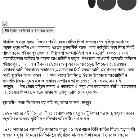
📸 নিউজ ফটোকার্ড ডাউনলোড করুন
সানজিদ মাহমুদ সুজন, নিজস্ব প্রতিবেদক জাতির পিতা বঙ্গবন্ধু শেখ মুজিবুর রহমানের
জ্যেষ্ঠ পুত্র শহিদ শেখ কামালের ৭৪তম জন্মবার্ষিকী আজ।নানা কর্মসূচির মধ্য দিয়ে দিনটি
পালন করেন শরীয়তপুর জেলা ও উপজেলা আওয়ামিলীগ এবং সহযোগী সংগঠন। এরি
ধারাবাহিকতায় জাজিরা উপজেলা আওয়ামিলীগ কতৃক, উপজেলা আওয়ামী অস্থায়ী অফিসে
শরীয়তপুর ১ এর এমপি ইকবাল হোসেন অপু এর সভাপতিত্বে, উপজেলা চেয়ারম্যান
মোবারক আলী শিকদারের সঞ্চালনায়,এডভোকেট মির্যা হযরত আলী এর উপস্থাপনায় কেক
কেটে জন্মদিন পালন করেন। এ সময় আরো উপস্থিত ছিলেন উপজেলা আওয়ামিলীগ
সভাপতি জিএম নুরুল হক ও সাধারন সম্পাদক আবুতালেব চৌকিদার সহ আওয়ামী
নেতৃবৃন্দ। পৌর মেয়র ইদ্রিস মাদবর ও প্রাক্তন ও সদ্য বেশ কয়েকজন ইউপি চেয়ারম্যান
, দেলোয়ার শিকদার,আবদুস সামাদ খান,মিথুন ঢালি,মোহাব্বত খান
ছাত্রলীগ সভাপতি রুবেল ব্যাপারি সহ আরো অনেক নেতৃবৃন্দ।
১৯৪৯ সালের এই দিনে তদানীন্তন গোপালগঞ্জ মহকুমার টুঙ্গিপাড়া গ্রামে জন্মগ্রহণ করেন
বহুমাত্রিক অনন্য সৃষ্টিশীল প্রতিভার অধিকারী শেখ কামাল।
১৯৭৫ সালের ১৫ আগস্টের কালরাতে মাত্র ২৬ বছর বয়সে তিনি জাতির পিতার হত্যাকারী
মানবতার ঘৃণ্য শত্রুদের নির্মম-নিষ্ঠুর বর্বরোচিত হামলার শিকার হয়ে শাহাদতবরণ করেন।