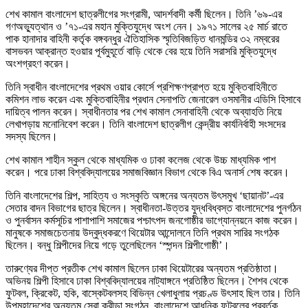
শেখ কামাল বাংলাদেশ ছাত্রলীগের সংগ্রামী, আদর্শবাদী কর্মী ছিলেন। তিনি ’৬৯-এর
গণঅভ্যুত্থান ও ’৭১-এর মহান মুক্তিযুদ্ধে অংশ নেন। ১৯৭১ সালের ২৫ মার্চ রাতে
পাক হানাদার বাহিনী কর্তৃক বঙ্গবন্ধুর ঐতিহাসিক স্মৃতিবিজড়িত ধানমন্ডির ৩২ নম্বরের
বাসভবন আক্রান্ত হওয়ার পূর্বমুহূর্তে বাড়ি থেকে বের হয়ে তিনি সরাসরি মুক্তিযুদ্ধে
অংশগ্রহণ করেন।
তিনি স্বাধীন বাংলাদেশের প্রথম ওয়ার কোর্সে প্রশিক্ষণপ্রাপ্ত হয়ে মুক্তিবাহিনীতে
কমিশন লাভ করেন এবং মুক্তিবাহিনীর প্রধান সেনাপতি জেনারেল ওসমানীর এডিসি হিসাবে
দায়িত্ব পালন করেন। স্বাধীনতার পর শেখ কামাল সেনাবাহিনী থেকে অব্যাহতি নিয়ে
লেখাপড়ায় মনোনিবেশ করেন। তিনি বাংলাদেশ ছাত্রলীগ কেন্দ্রীয় কার্যনির্বাহী সংসদের
সদস্য ছিলেন।
শেখ কামাল শাহীন স্কুল থেকে মাধ্যমিক ও ঢাকা কলেজ থেকে উচ্চ মাধ্যমিক পাশ
করেন। পরে ঢাকা বিশ্ববিদ্যালয়ের সমাজবিজ্ঞান বিভাগ থেকে বিএ অনার্স শেষ করেন।
তিনি বাংলাদেশের শিল্প, সাহিত্য ও সংস্কৃতি অঙ্গনের অন্যতম উৎসমুখ ‘ছায়ানট’-এর
সেতার বাদন বিভাগের ছাত্র ছিলেন। স্বাধীনতা-উত্তর যুদ্ধবিধ্বস্ত বাংলাদেশের পুনর্গঠন
ও পুনর্বাসন কর্মসূচির পাশাপাশি সমাজের পশ্চাৎপদ জনগোষ্ঠীর ভাগ্যোন্নয়নে কাজ করেন।
মানুষকে সমাজচেতনায় উদ্বুদ্ধকরণে থিয়েটার আন্দোলনে তিনি প্রথম সারির সংগঠক
ছিলেন। বন্ধু শিল্পীদের নিয়ে গড়ে তুলেছিলেন ‘স্পন্দন শিল্পীগোষ্ঠী’।
তারুণ্যের দীপ্ত প্রতীক শেখ কামাল ছিলেন ঢাকা থিয়েটারের অন্যতম প্রতিষ্ঠাতা।
অভিনয় শিল্পী হিসাবে ঢাকা বিশ্ববিদ্যালয়ের নাট্যাঙ্গনে প্রতিষ্ঠিত ছিলেন। শৈশব থেকে
ফুটবল, ক্রিকেট, হকি, বাস্কেটবলসহ বিভিন্ন খেলাধুলায় প্রচণ্ড উৎসাহ ছিল তার। তিনি
উপমহাদেশের অন্যতম সেরা ক্রীড়া সংগঠন, বাংলাদেশে আধুনিক ফুটবলের প্রবর্তক