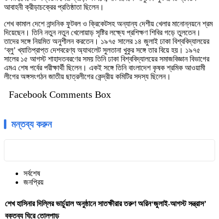
আবাহনী ক্রীড়াচক্রের প্রতিষ্ঠাতা ছিলেন।
শেখ কামাল দেশে নান্দনিক ফুটবল ও ক্রিকেটসহ অন্যান্য দেশীয় খেলার মানোন্নয়নে শ্রম
দিয়েছেন। তিনি নতুন নতুন খেলোয়াড় সৃষ্টির লক্ষ্যে প্রশিক্ষণ শিবির গড়ে তুলতেন।
তাদের সঙ্গে নিয়মিত অনুশীলন করতেন। ১৯৭৫ সালের ১৪ জুলাই ঢাকা বিশ্ববিদ্যালয়ের
‘ব্লু’ খ্যাতিপ্রাপ্ত দেশবরেণ্য অ্যাথলেট সুলতানা খুকুর সঙ্গে তার বিয়ে হয়। ১৯৭৫
সালের ১৫ আগস্ট শাহাদতবরণের সময় তিনি ঢাকা বিশ্ববিদ্যালয়ের সমাজবিজ্ঞান বিভাগের
এমএ শেষ পর্বের পরীক্ষার্থী ছিলেন। একই সঙ্গে তিনি বাংলাদেশ কৃষক শ্রমিক আওয়ামী
লীগের অঙ্গসংগঠন জাতীয় ছাত্রলীগের কেন্দ্রীয় কমিটির সদস্য ছিলেন।
Facebook Comments Box
মন্তব্য করুন
সর্বশেষ
জনপ্রিয়
শেখ হাসিনার দিল্লির ভার্চুয়াল অনুষ্ঠানে সাতক্ষীরার তরুণ অরিন‘জুলাই-আগস্ট সন্ত্রাস’
বক্তব্য ঘিরে তোলপাড়