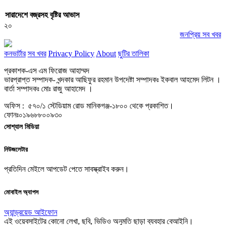
সারাদেশে বজ্রসহ বৃষ্টির আভাস
২০
জনপ্রিয় সব খবর
কনভার্টার
সব খবর
Privacy Policy
About
ছুটির তালিকা
প্রকাশক-এস এম ফিরোজ আহাম্মদ
ভারপ্রাপ্ত সম্পাদক- খন্দকার আছিফুর রহমান উপদেষ্টা সম্পাদকঃ ইকবাল আহমেদ লিটন ।
বার্তা সম্পাদকঃ মোঃ রাজু আহামেদ ।
অফিস : ৫৭০/১ স্টেডিয়াম রোড মানিকগঞ্জ-১৮০০ থেকে প্রকাশিত।
ফোনঃ০১৯৬৮৮০০৯৩০
সোশ্যাল মিডিয়া
নিউজলেটার
প্রতিদিন মেইলে আপডেট পেতে সাবস্ক্রাইব করুন।
মোবাইল অ্যাপস
অ্যান্ড্রয়েড
আইফোন
এই ওয়েবসাইটের কোনো লেখা, ছবি, ভিডিও অনুমতি ছাড়া ব্যবহার বেআইনি।