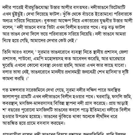
নদীর পারেই বীরমুক্তিযোদ্ধা উস্তার আলীর বসতঘর। নদীভাঙনে ভিটেমাটি
এখন ছুঁইছুঁই। দেখা দিয়েছে ফাটল। ঝুঁকি থেকে বাঁচতে ইতোমধ্যে পরিবারকে
অন্যত্র সরিয়ে নিয়েছেন। বুকভরা আক্ষেপ নিয়ে একাত্তরের যুদ্ধবীর উস্তার আলী
বলেন, ‘ নদী ভাঙনে বসত ভিটা এখন বিলীন হওয়ার পথে। বড় বড় ফাটল
আর ভাঙন দেখা দিলে ভয়ে পরিবারকে সরিয়ে নিয়েছি। নদী ভাঙনে আমরা
নিঃস্ব হয়ে গেছি, আমাদের দেখার কেউ নেই।’
তিনি আরও বলেন, ‘ সুরমার ভাঙনরোধে ব্যবস্থা নিতে স্থানীয় প্রশাসন, জেলা
প্রশাসক, পাউবো, এমপি মহোদয়সহ কত আবেদন করেছি, আর দ্বারেদ্বারে
ঘুরেছি এখনো কোনো ব্যবস্থা নেওয়া হয়নি, আমরা এখন কার কাছে যাবো।
বলার ভাষা নেই, ভাঙনরোধে মাননীয় প্রধানমন্ত্রী জননেত্রী শেখ হাসিনা’র দৃষ্টি
কামনা করছি ।’
গত মঙ্গলবার সরেজমিনে দেখা গেছে, সুরমা নদীর দক্ষিণ পারে অবস্থিত
জালালপুর গ্রামটি এখন নদীভাঙনে বিলীন হওয়ার পথে। ঘরবাড়ি, ফসলি জমি,
কবরস্থান, মসজিদ-মাদরসাসহ বিভিন্ন স্থাপনা নদী গ্রাস করেছে। প্রায় আড়াই
শ’ বছরের পুরোনো মসজিদটি ভাঙনের কবলে পড়ে ইতিমধ্যে নদীতে বিলীন
হওয়ার উপক্রম হয়েছে। ভাঙনের ঝুঁকিতে থাকা অনেকে দীর্ঘদিন ধরে
আতঙ্কিত হয়ে গ্রামে বসবাস করছেন।
গ্রামবাসীরা বলেন, নদী ভাঙনের বিষয়ে প্রশাসন, জনপ্রতিনিধি, পানি উন্নয়ন