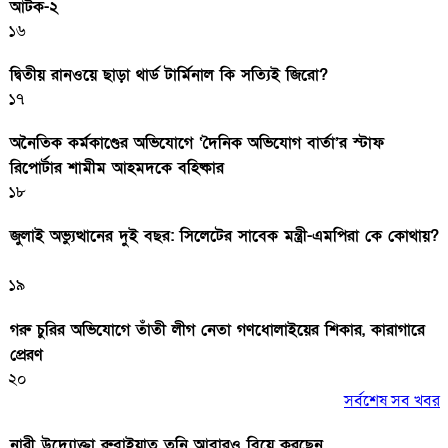
আটক-২
১৬
দ্বিতীয় রানওয়ে ছাড়া থার্ড টার্মিনাল কি সত্যিই জিরো?
১৭
অনৈতিক কর্মকাণ্ডের অভিযোগে ‘দৈনিক অভিযোগ বার্তা’র স্টাফ
রিপোর্টার শামীম আহমদকে বহিষ্কার
১৮
জুলাই অভ্যুত্থানের দুই বছর: সিলেটের সাবেক মন্ত্রী-এমপিরা কে কোথায়?
১৯
গরু চুরির অভিযোগে তাঁতী লীগ নেতা গণধোলাইয়ের শিকার, কারাগারে
প্রেরণ
২০
সর্বশেষ সব খবর
নারী উদ্যোক্তা রুবাইয়াত তনি আবারও বিয়ে করছেন