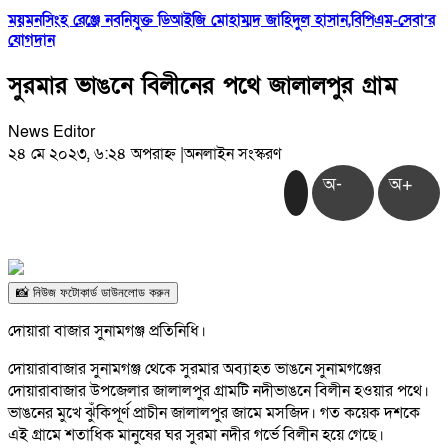
ময়মনসিংহ রেঞ্জে নবনিযুক্ত ডিআইজি মোহাম্মদ জাহিদুল হাসান,বিপিএম-সেবা’র
যোগদান
সুরমার ভাঙনে বিলীনের পথে জালালপুর গ্রাম
News Editor
২৪ মে ২০২৩, ৬:২৪ অপরাহ্ন
|
অনলাইন সংস্করণ
অ-
অ+
📸 নিউজ ফটোকার্ড ডাউনলোড করুন
দোয়ারা বাজার সুনামগঞ্জ প্রতিনিধি।
দোয়ারাবাজার সুনামগঞ্জ থেকে সুরমার অব্যাহত ভাঙনে সুনামগঞ্জের
দোয়ারাবাজার উপজেলার জালালপুর গ্রামটি নদীভাঙনে বিলীন হওয়ার পথে।
ভাঙনের মুখে ঝুঁকিপূর্ণ প্রাচীন জালালপুর জামে মসজিদ। গত কয়েক দশকে
এই গ্রামে শতাধিক মানুষের ঘর সুরমা নদীর গর্ভে বিলীন হয়ে গেছে।