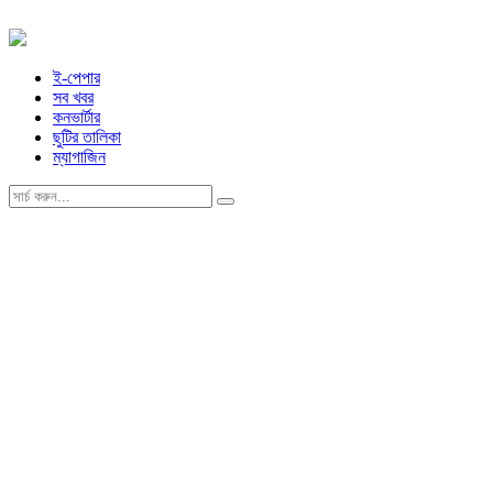
ই-পেপার
সব খবর
কনভার্টার
ছুটির তালিকা
ম্যাগাজিন