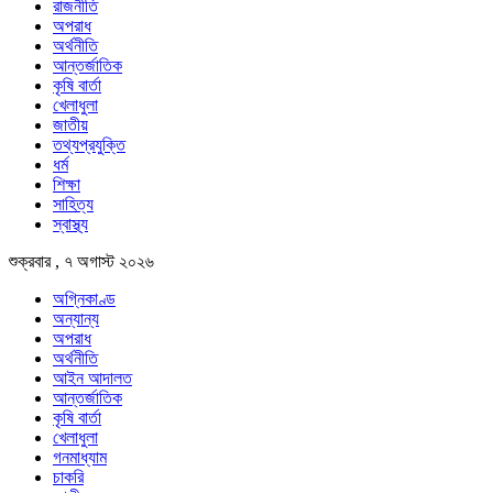
রাজনীতি
অপরাধ
অর্থনীতি
আন্তর্জাতিক
কৃষি বার্তা
খেলাধুলা
জাতীয়
তথ্যপ্রযুক্তি
ধর্ম
শিক্ষা
সাহিত্য
স্বাস্থ্য
শুক্রবার , ৭ অগাস্ট ২০২৬
অগ্নিকাণ্ড
অন্যান্য
অপরাধ
অর্থনীতি
আইন আদালত
আন্তর্জাতিক
কৃষি বার্তা
খেলাধুলা
গনমাধ্যাম
চাকরি