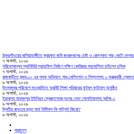
ঠাকুরগাঁওয়ের বালিয়াডাঙ্গীতে ক্রয়কৃত জমি জবরদখলের চেষ্টা ও রোপণকৃত গাছ কেটে ফে
৭ অগাস্ট, ২০২৬
পরিবেশবান্ধব স্যানিটারি ল্যান্ডফিল নির্মাণে দক্ষিণ কোরিয়ার সহযোগিতা চাইলেন চসিক
৭ অগাস্ট, ২০২৬
রাজবাড়ীতে র‍্যাব-১০ এর পৃথক অভিযান: সাব-মেশিনগান ও পিস্তলসহ ২ অস্ত্রধারী গ্রেফত
৬ অগাস্ট, ২০২৬
উৎসবমুখর পরিবেশে দাওকান্দিতে অরবিট শিক্ষা পরিবারের ফুটবল ফাইনাল অনুষ্ঠিত
৬ অগাস্ট, ২০২৬
ইয়াবাসহ মাহমুদপুর ইউনিয়ন স্বেচ্ছাসেবক দলের নেতা সোলাইমানসহ আটক-২
৬ অগাস্ট, ২০২৬
দ্বিতীয় রানওয়ে ছাড়া থার্ড টার্মিনাল কি সত্যিই জিরো?
৬ অগাস্ট, ২০২৬
সারাদেশ