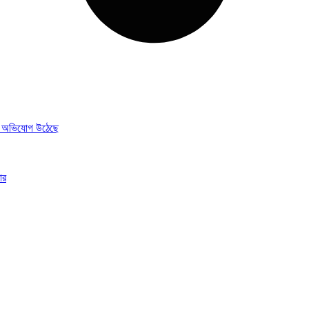
লার অভিযোগ উঠেছে
ার