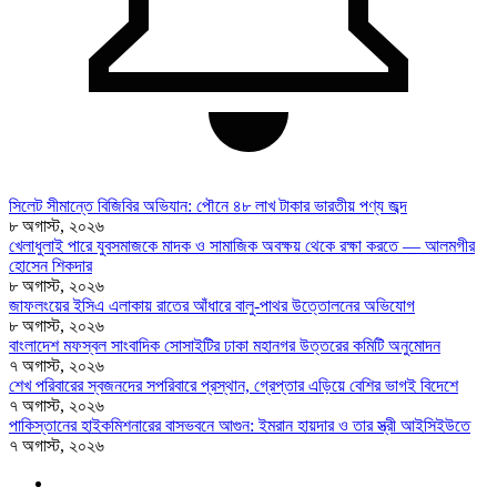
সিলেট সীমান্তে বিজিবির অভিযান: পৌনে ৪৮ লাখ টাকার ভারতীয় পণ্য জব্দ
৮ অগাস্ট, ২০২৬
খেলাধুলাই পারে যুবসমাজকে মাদক ও সামাজিক অবক্ষয় থেকে রক্ষা করতে — আলমগীর
হোসেন শিকদার
৮ অগাস্ট, ২০২৬
জাফলংয়ের ইসিএ এলাকায় রাতের আঁধারে বালু-পাথর উত্তোলনের অভিযোগ
৮ অগাস্ট, ২০২৬
বাংলাদেশ মফস্বল সাংবাদিক সোসাইটির ঢাকা মহানগর উত্তরের কমিটি অনুমোদন
৭ অগাস্ট, ২০২৬
শেখ পরিবারের স্বজনদের সপরিবারে প্রস্থান, গ্রেপ্তার এড়িয়ে বেশির ভাগই বিদেশে
৭ অগাস্ট, ২০২৬
পাকিস্তানের হাইকমিশনারের বাসভবনে আগুন: ইমরান হায়দার ও তার স্ত্রী আইসিইউতে
৭ অগাস্ট, ২০২৬