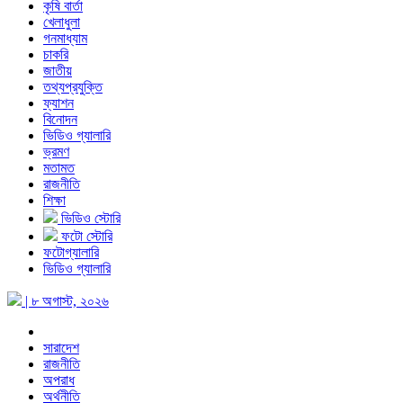
কৃষি বার্তা
খেলাধুলা
গনমাধ্যাম
চাকরি
জাতীয়
তথ্যপ্রযুক্তি
ফ্যাশন
বিনোদন
ভিডিও গ্যালারি
ভ্রমণ
মতামত
রাজনীতি
শিক্ষা
ভিডিও স্টোরি
ফটো স্টোরি
ফটোগ্যালারি
ভিডিও গ্যালারি
| ৮ অগাস্ট, ২০২৬
সারাদেশ
রাজনীতি
অপরাধ
অর্থনীতি