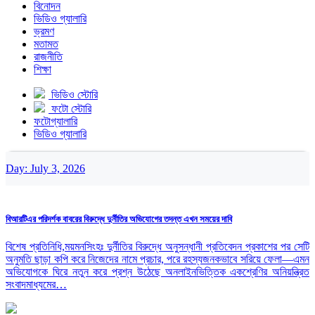
বিনোদন
ভিডিও গ্যালারি
ভ্রমণ
মতামত
রাজনীতি
শিক্ষা
ভিডিও স্টোরি
ফটো স্টোরি
ফটোগ্যালারি
ভিডিও গ্যালারি
Day:
July 3, 2026
বিআরটিএর পরিদর্শক বাবরের বিরুদ্ধে দুর্নীতির অভিযোগের তদন্ত এখন সময়ের দাবি
বিশেষ প্রতিনিধি,ময়মনসিংহঃ দুর্নীতির বিরুদ্ধে অনুসন্ধানী প্রতিবেদন প্রকাশের পর সেটি
অনুমতি ছাড়া কপি করে নিজেদের নামে প্রচার, পরে রহস্যজনকভাবে সরিয়ে ফেলা—এমন
অভিযোগকে ঘিরে নতুন করে প্রশ্ন উঠেছে অনলাইনভিত্তিক একশ্রেণির অনিয়ন্ত্রিত
সংবাদমাধ্যমের…