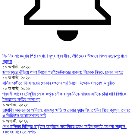
সিডনির লাকেম্বায় পিঠার ঘ্রাণে মুগ্ধ প্রবাসীরা, ঐতিহ্যের উৎসবে মিলল নতুন-পুরোনো
প্রজন্ম
১০ অগাস্ট, ২০২৬
জামালপুরে দাঁড়িয়ে থাকা ট্রাকে প্রাইভেটকারের ধাক্কা: বিচারক নিহত, চালক আহত
১০ অগাস্ট, ২০২৬
বালিয়াডাঙ্গীতে বিদ্যালয়ের দোকান দখলের প্রতিবাদে বিক্ষোভ সমাবেশ অনুষ্ঠিত
১০ অগাস্ট, ২০২৬
প্রবাসী জাবের চৌধুরীর লোক কর্তৃক নৌকার সুকানিকে মারধর আটকে চাঁদা দাবি বিপাকে
ইজারাদার ক্ষতির আসংখ্যা
৯ অগাস্ট, ২০২৬
তামাবিল স্থলবন্দরে অনিয়ম, রাজস্ব ক্ষতি ও লেবার হ্যান্ডলিং তহবিল নিয়ে প্রশ্ন: তদন্ত
ও ডিজিটাল অটোমেশনের দাবি
৯ অগাস্ট, ২০২৬
শেখ হাসিনার দিল্লির ভার্চুয়াল অনুষ্ঠানে সাতক্ষীরার তরুণ অরিন‘জুলাই-আগস্ট সন্ত্রাস’
বক্তব্য ঘিরে তোলপাড়