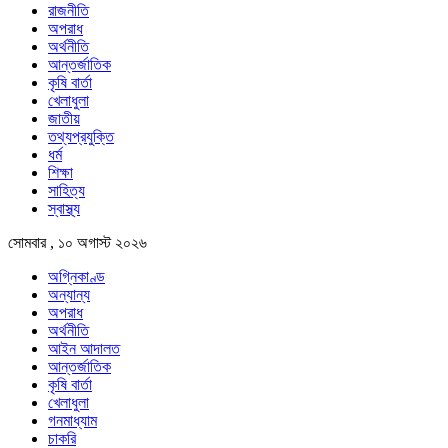
রাজনীতি
অপরাধ
অর্থনীতি
আন্তর্জাতিক
কৃষি বার্তা
খেলাধুলা
জাতীয়
তথ্যপ্রযুক্তি
ধর্ম
শিক্ষা
সাহিত্য
স্বাস্থ্য
সোমবার , ১০ অগাস্ট ২০২৬
অগ্নিকাণ্ড
অন্যান্য
অপরাধ
অর্থনীতি
আইন আদালত
আন্তর্জাতিক
কৃষি বার্তা
খেলাধুলা
গনমাধ্যাম
চাকরি