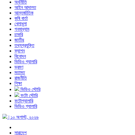
অর্থনীতি
আইন আদালত
আন্তর্জাতিক
কৃষি বার্তা
খেলাধুলা
গনমাধ্যাম
চাকরি
জাতীয়
তথ্যপ্রযুক্তি
ফ্যাশন
বিনোদন
ভিডিও গ্যালারি
ভ্রমণ
মতামত
রাজনীতি
শিক্ষা
ভিডিও স্টোরি
ফটো স্টোরি
ফটোগ্যালারি
ভিডিও গ্যালারি
| ১০ অগাস্ট, ২০২৬
সারাদেশ