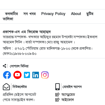
তোলপাড় সৃষ্টি হয়েছে। এক
ছেলে ও এক মেয়ের জনক এই
কনভার্টার
সব খবর
Privacy Policy
শ্রমিকদল নেতা…
About
ছুটির
তালিকা
প্রকাশক-এস এম ফিরোজ আহাম্মদ
ভারপ্রাপ্ত সম্পাদক- খন্দকার আছিফুর রহমান উপদেষ্টা সম্পাদকঃ ইকবাল
আহমেদ লিটন । বার্তা সম্পাদকঃ মোঃ রাজু আহামেদ ।
অফিস : ৫৭০/১ স্টেডিয়াম রোড মানিকগঞ্জ-১৮০০ থেকে প্রকাশিত।
ফোনঃ০১৯৬৮৮০০৯৩০
সোশ্যাল মিডিয়া
নিউজলেটার
মোবাইল অ্যাপস
প্রতিদিন মেইলে আপডেট
অ্যান্ড্রয়েড
পেতে সাবস্ক্রাইব করুন।
আইফোন