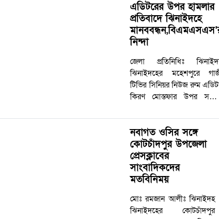
এডিটরের উপর হামলার
জাতীয় দৈনিক সংবাদ
প্রতিবাদে ঝিনাইদহে
সারাবেলা ও কেটিভি…
মানববন্ধন,বিএমএসএস’
নিন্দা
জেলা প্রতিনিধিঃ ঝিনাইদ
ঝিনাইদহের মহেশপুরে গাজ
টিভির সিনিয়র নিউজ রুম এডিট
কিরণ মোস্তফার উপর সন্ত্রাস
হামলার প্রতিবাদে মানববন্ধ
কর্মসুচি পালন করেছ
নবাগত ওসির সঙ্গে
সাংবাদিকরা। বৃহস্পতিবার দুপু
কোটচাঁদপুর উপজেলা
ঝিনাইদহ প্রেসক্লাবের সামনে 
প্রেসক্লাবের
মানববন্ধন কর্মসুচি…
সাংবাদিকদের
মতবিনিময়
মোঃ রমজান আলীঃ ঝিনাইদহ
ঝিনাইদহের কোটচাঁদপুর