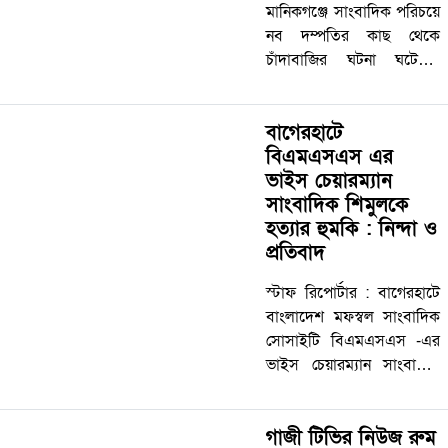
মানিকগঞ্জে সাংবাদিক পরিচয়ে
নব দম্পতির কাছ থেকে
চাঁদাবাজির ঘটনা ঘটেছে।
চাঁদার পুরো টাকা না দিতে
পেরে ইউনিয়ন যুবদল নেতার
বাগেরহাটে
হামলার শিকার হয়েছেন ওই
বিএমএসএস এর
পরিবার। এঘটনায় থানায়
ভাইস চেয়ারম্যান
অভিযোগ করেও…
সাংবাদিক শিমুলকে
হত্যার হুমকি : নিন্দা ও
প্রতিবাদ
স্টাফ রিপোর্টার : বাগেরহাটে
বাংলাদেশ মফস্বল সাংবাদিক
সোসাইটি বিএমএসএস -এর
ভাইস চেয়ারম্যান সাংবাদিক
শিমুলকে হত্যার হুমকির
ঘটনায় সারাদেশে তীব্র নিন্দা ও
গাজী টিভির নিউজ রুম
প্রতিবাদের ঝড় উঠেছে।