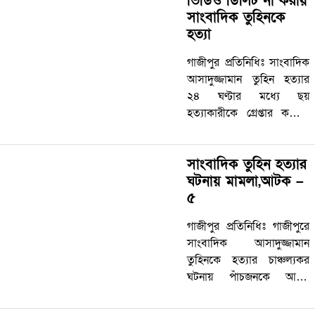
ভিডিও ডিলিট না করায়
প্রতিবেদন দাখিল ১২০…
সাংবাদিক তুহিনকে
হত্যা
গাজীপুর প্রতিনিধিঃ সাংবাদিক
আসাদুজ্জামান তুহিন হত্যার
২৪ ঘণ্টার মধ্যে ছয়
হত্যাকারীকে গ্রেপ্তার করেছে
আইনশৃঙ্খলা রক্ষাকারী বাহিনী।
রাতে গাজীপুরের বিভিন্ন
সাংবাদিক তুহিন হত্যার
এলাকায় অভিযান চালিয়ে
ঘটনায় মামলা,আটক –
এসব আসামিকে গ্রেপ্তার করা
৫
হয়। গ্রেপ্তারকৃত ছয়জনের
মধ্যে…
গাজীপুর প্রতিনিধিঃ গাজীপুরে
সাংবাদিক আসাদুজ্জামান
তুহিনকে হত্যার চাঞ্চল্যকর
ঘটনায় পাঁচজনকে আটক
করেছে পুলিশ। এ ঘটনায়
তুহিনের বড় ভাই মো. সেলিম