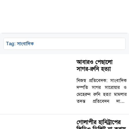
Tag:
সাংবাদিক
আবারও পেছালো
সাগর-রুনি হত্যা
নিজস্ব প্রতিবেদক: সাংবাদিক
দম্পতি সাগর সারোয়ার ও
মেহেরুন রুনি হত্যা মামলার
তদন্ত প্রতিবেদন দাখিল
পিছিয়ে আগামী ১৪ সেপ্টেম্বর
দিন ধার্য করেছেন আদালত। এ
গোলাপীর হানিট্রাপের
নিয়ে এ মামলার তদন্ত