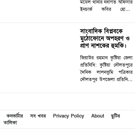
মডেল থানার নবাগত অফিসার
ইনচার্জ কবির হোসেন
মাতুব্বরের সাথে কোটচাঁদপুর
উপজেলা প্রেসক্লাবের
সাংবাদিক বিপ্লবকে
নেতৃবৃন্দের সাথে সৌজন্য
মুঠোফোনে অপহরণ ও
সাক্ষাৎ ও মতবিনিময় সভা
প্রাণ নাশকের হুমকি।
অনুষ্ঠিত হয়েছে। গতকাল সন্ধ্যা
রাতে…
জিয়াউর রহমান কুষ্টিয়া জেলা
প্রতিনিধি: কুষ্টিয়া দৌলতপুরে
দৈনিক লালনভূমি পত্রিকার
দৌলতপুর উপজেলা প্রতিনিধি,
কুষ্টিয়া প্রেসক্লাব (কেপিসি)
সদস্য ও দৌলতপুর জাতীয়
সাংবাদিক সংস্থার ক্রীয়া ও
সাংস্কৃতি বিষয়ক সম্পাদক,
সাংবাদিক বিপ্লব কে…
কনভার্টার
সব খবর
Privacy Policy
About
ছুটির
তালিকা