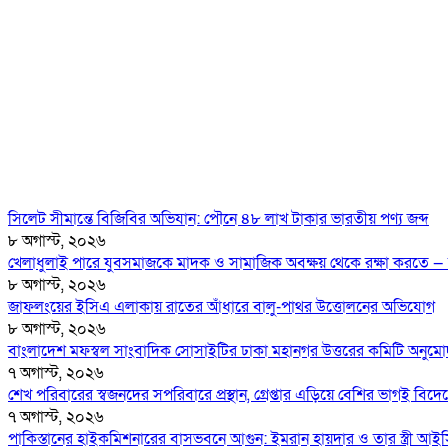
সিলেট সীমান্তে বিজিবির অভিযান: পৌনে ৪৮ লাখ টাকার ভারতীয় পণ্য জব্দ
৮ অগাস্ট, ২০২৬
খেলাধুলাই পারে যুবসমাজকে মাদক ও সামাজিক অবক্ষয় থেকে রক্ষা করতে
৮ অগাস্ট, ২০২৬
জাফলংয়ের ইসিএ এলাকায় রাতের আঁধারে বালু-পাথর উত্তোলনের অভিযোগ
৮ অগাস্ট, ২০২৬
বাংলাদেশ মফস্বল সাংবাদিক সোসাইটির ঢাকা মহানগর উত্তরের কমিটি অনুম
৭ অগাস্ট, ২০২৬
শেখ পরিবারের স্বজনদের সপরিবারে প্রস্থান, গ্রেপ্তার এড়িয়ে বেশির ভাগই বিদে
৭ অগাস্ট, ২০২৬
পাকিস্তানের হাইকমিশনারের বাসভবনে আগুন: ইমরান হায়দার ও তার স্ত্রী আ