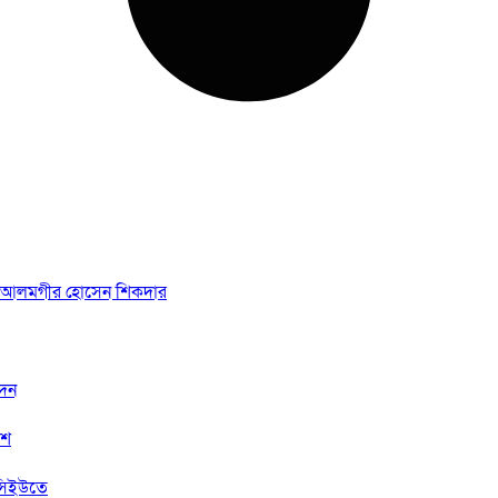
 — আলমগীর হোসেন শিকদার
োদন
শে
ইসিইউতে