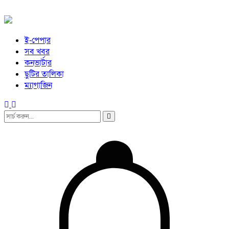
ই-পেপার
সব খবর
কনভার্টার
ছুটির তালিকা
ম্যাগাজিন