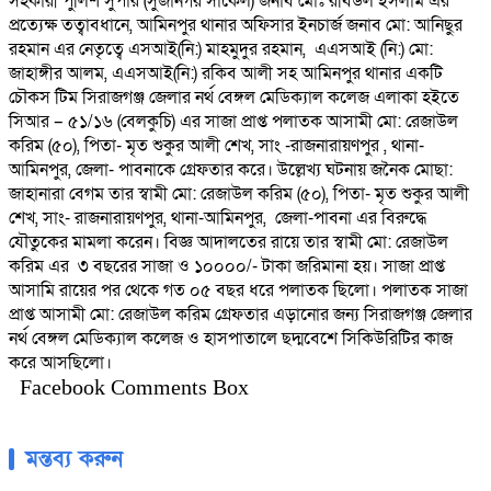
সহকারী পুলিশ সুপার (সুজানগর সার্কেল) জনাব মোঃ রবিউল ইসলাম এর
প্রত্যেক্ষ তত্বাবধানে, আমিনপুর থানার অফিসার ইনচার্জ জনাব মো: আনিছুর
রহমান এর নেতৃত্বে এসআই(নি:) মাহমুদুর রহমান, এএসআই (নি:) মো:
জাহাঙ্গীর আলম, এএসআই(নি:) রকিব আলী সহ আমিনপুর থানার একটি
চৌকস টিম সিরাজগঞ্জ জেলার নর্থ বেঙ্গল মেডিক্যাল কলেজ এলাকা হইতে
সিআর – ৫১/১৬ (বেলকুচি) এর সাজা প্রাপ্ত পলাতক আসামী মো: রেজাউল
করিম (৫০), পিতা- মৃত শুকুর আলী শেখ, সাং -রাজনারায়ণপুর , থানা-
আমিনপুর, জেলা- পাবনাকে গ্রেফতার করে। উল্লেখ্য ঘটনায় জনৈক মোছা:
জাহানারা বেগম তার স্বামী মো: রেজাউল করিম (৫০), পিতা- মৃত শুকুর আলী
শেখ, সাং- রাজনারায়ণপুর, থানা-আমিনপুর, জেলা-পাবনা এর বিরুদ্ধে
যৌতুকের মামলা করেন। বিজ্ঞ আদালতের রায়ে তার স্বামী মো: রেজাউল
করিম এর ৩ বছরের সাজা ও ১০০০০/- টাকা জরিমানা হয়। সাজা প্রাপ্ত
আসামি রায়ের পর থেকে গত ০৫ বছর ধরে পলাতক ছিলো। পলাতক সাজা
প্রাপ্ত আসামী মো: রেজাউল করিম গ্রেফতার এড়ানোর জন্য সিরাজগঞ্জ জেলার
নর্থ বেঙ্গল মেডিক্যাল কলেজ ও হাসপাতালে ছদ্মবেশে সিকিউরিটির কাজ
করে আসছিলো।
Facebook Comments Box
মন্তব্য করুন