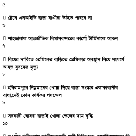
৫
ট্রেনে এনআইডি ছাড়া যাএীরা উঠতে পারবে না
৬
শাহজালাল আন্তর্জাতিক বিমানবন্দরের কার্গো টার্মিনালে আগুন
৭
বিয়ের দাবিতে প্রেমিকের বাড়িতে প্রেমিকার অবস্থান নিয়ে সংঘর্ষে
আহত যুবকের মৃত্যু
৮
হরিরামপুরে নিম্নমানের খোয়া দিয়ে রাস্তা সংস্কার এলাকাবাসীর
বাধা,নেই কোন কার্যকর পদক্ষেপ
৯
সরকারী ঘােষণা ছাড়াই খােলা তেলের দাম বৃদ্ধি
১০