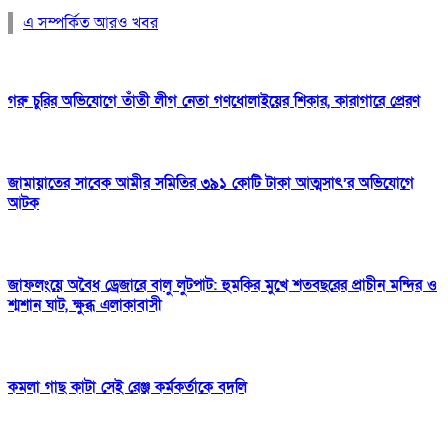
এ সম্পর্কিত আরও খবর
গরু চুরির অভিযোগে তাঁতী লীগ নেতা গণধোলাইয়ের শিকার, কারাগারে প্রেরণ
জামায়াতের সাবেক আমীর সমিতির ৩৯১ কোটি টাকা আত্মসাৎ’র অভিযোগে
আটক
জাফলংয়ে অবৈধ ড্রেজারে বালু লুটপাট: হুমকির মুখে শতবছরের প্রাচীন মন্দির ও
শ্মশান ঘাট, ক্ষুব্ধ এলাকাবাসী
কমলা গাছ কাটা সেই রেঞ্জ কর্মকর্তাকে বদলি