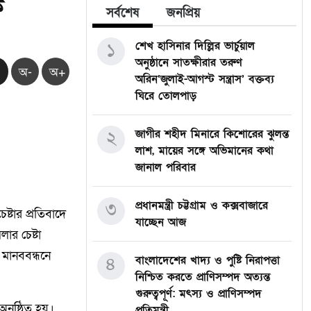
ক
সর্বশেষ
জনপ্রিয়
১
শেখ হাসিনার দিল্লির ভার্চুয়াল
অনুষ্ঠানে সাতক্ষীরার তরুণ
অ-
অ+
অরিন‘জুলাই-আগস্ট সন্ত্রাস’ বক্তব্য
ঘিরে তোলপাড়
২
জাগীর শহীদ মিনারে কিশোরের ঝুলন্ত
লাশ, মায়ের সঙ্গে অভিমানের কথা
জানাল পরিবার
৩
প্রধানমন্ত্রী চট্টগ্রাম ও কক্সবাজারে
ষ্টার প্রতিবাদে
যাচ্ছেন আজ
ার চেষ্টা
 মানববন্ধনে
৪
বাংলাদেশের খাদ্য ও পুষ্টি নিরাপত্তা
নিশ্চিত করতে প্রাণিসম্পদ অত্যন্ত
গুরুত্বপূর্ণ: মৎস্য ও প্রাণিসম্পদ
নুষ্ঠিত হয়।
প্রতিমন্ত্রী