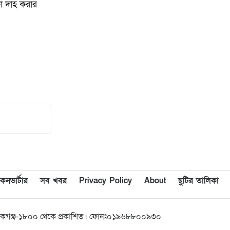
অভিযান: সাব-মেশিনগান ও পিস্তলসহ
কা দাহ করার
২ অস্ত্রধারী গ্রেফতার
১৪
উৎসবমুখর পরিবেশে দাওকান্দিতে
অরবিট শিক্ষা পরিবারের ফুটবল
ফাইনাল অনুষ্ঠিত
১৫
ইয়াবাসহ মাহমুদপুর ইউনিয়ন
স্বেচ্ছাসেবক দলের নেতা
সোলাইমানসহ আটক-২
১৬
দ্বিতীয় রানওয়ে ছাড়া থার্ড টার্মিনাল কি
সত্যিই জিরো?
কনভার্টার
সব খবর
Privacy Policy
About
ছুটির তালিকা
১৭
অনৈতিক কর্মকাণ্ডের অভিযোগে
‘দৈনিক অভিযোগ বার্তা’র স্টাফ
রিপোর্টার শামীম আহমদকে বহিষ্কার
নিকগঞ্জ-১৮০০ থেকে প্রকাশিত। ফোনঃ০১৯৬৮৮০০৯৩০