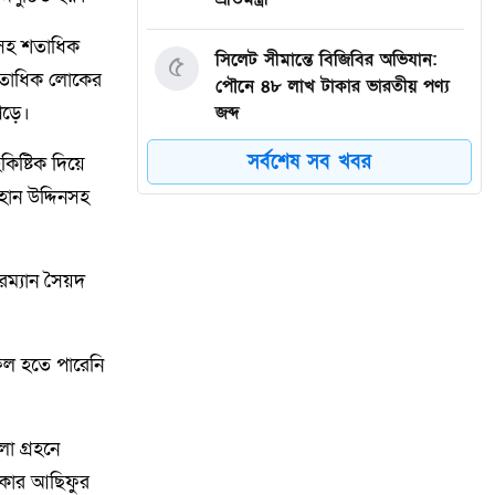
াসহ শতাধিক
৫
সিলেট সীমান্তে বিজিবির অভিযান:
২ শতাধিক লোকের
পৌনে ৪৮ লাখ টাকার ভারতীয় পণ্য
পড়ে।
জব্দ
সর্বশেষ সব খবর
কিষ্টিক দিয়ে
৬
খেলাধুলাই পারে যুবসমাজকে মাদক
হান উদ্দিনসহ
ও সামাজিক অবক্ষয় থেকে রক্ষা
করতে — আলমগীর হোসেন শিকদার
রম্যান সৈয়দ
৭
জাফলংয়ের ইসিএ এলাকায় রাতের
আঁধারে বালু-পাথর উত্তোলনের
অভিযোগ
সফল হতে পারেনি
৮
বাংলাদেশ মফস্বল সাংবাদিক
সোসাইটির ঢাকা মহানগর উত্তরের
া গ্রহনে
কমিটি অনুমোদন
্দকার আছিফুর