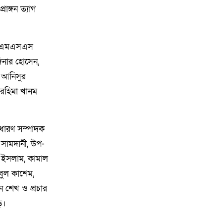
াঙ্গন ত্যাগ
৯
শেখ পরিবারের স্বজনদের সপরিবারে
প্রস্থান, গ্রেপ্তার এড়িয়ে বেশির ভাগই
বিদেশে
 (বিএমএসএস
১০
পাকিস্তানের হাইকমিশনারের
দিনার হোসেন,
বাসভবনে আগুন: ইমরান হায়দার ও
র আনিসুর
তার স্ত্রী আইসিইউতে
 রহিমা খানম
১১
ঠাকুরগাঁওয়ের বালিয়াডাঙ্গীতে ক্রয়কৃত
জমি জবরদখলের চেষ্টা ও রোপণকৃত
াধারণ সম্পাদক
গাছ কেটে ফেলার অভিযোগ উঠেছে
সামদানী, উপ-
 ইসলাম, কামাল
১২
পরিবেশবান্ধব স্যানিটারি ল্যান্ডফিল
বুল কাশেম,
নির্মাণে দক্ষিণ কোরিয়ার সহযোগিতা
চাইলেন চসিক
ন শেখ ও প্রচার
ে।
১৩
রাজবাড়ীতে র‍্যাব-১০ এর পৃথক