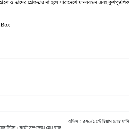
া গ্রহণ ও তাদের গ্রেফতার না হলে সারাদেশে মানববন্ধন এবং কুশপুত্তলি
 Box
অফিস : ৫৭০/১ স্টেডিয়াম রোড মা
েদ লিটন । বার্তা সম্পাদকঃ মোঃ রাজু