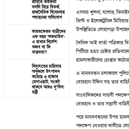
রাবিতে কর্মকর্তা
বদলি নিয়ে বিতর্ক,
এসময় খুলনা, যশোর, ঝিনাই
রাজনৈতিক বিবেচনায়
পদায়নের অভিযোগ
প্রিন্ট ও ইলেকট্রনিক মিডিয
উপস্থিতিতে লোহাগড়া উপজেল
ভারতফেরত যাত্রীদের
এক বছর ‘লকডাউন’-
এ রাখার নির্দেশ:
দৈনিক আই বার্তা পত্রিকার ব
গুজব না কি
পিটিয়ে হত্যা চেষ্টার প্রতি
বাস্তবতা?
হামলাকারীদের গ্রেপ্তার কঠো
বিদ্যুৎতের চাহিদার
অনুকলে উৎপাদন
এ মানববন্ধন চলাকালে পুলিশে
কমেছে ৩ হাজার
বোরহান উদ্দিন সহ তার বাহি
মেগাওয়াট, সংকট
থাকবে আরও দু’দিন:
মন্ত্রী
সাংবাদিকদের সাহসী পদক্ষেপ
বোরহান ও তার সন্ত্রাসী বাহিন
পরে মানববন্ধনের উপর হামলার
পদক্ষেপ নেওয়ার দাবীতে লো