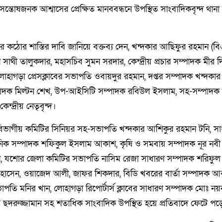
্তোষজনক আশ্বাসের প্রেক্ষিত মানববন্ধনে উপস্থিত সাংবাদিকবৃন্দ থানা প্র
তার কঠোর শাস্তির দাবি জানিয়ে বক্তব্য দেন, খন্দকার আছিফুর রহমান
ন সাথী তালুকদার, মহাসচিব সুমন সরদার, কেন্দ্রীয় প্রচার সম্পাদক মীর 
- লোহাগড়া প্রেসক্লাবের সভাপতি ওবায়দুর রহমান, দপ্তর সম্পাদক খন্দকা
সম্পাদক মিল্টন শেখ, উপ-আইসিটি সম্পাদক রবিউল ইসলাম, সহ-সম্পাদক
ন্দ্রীয় নেতৃবৃন্দ।
া বিভাগীয় কমিটির সিনিয়র সহ-সভাপতি খন্দকার আশিকুর রহমান টনি, স
িক সম্পাদক শফিকুল ইসলাম আকাশ, কৃষি ও সমবায় সম্পাদক নূর নবী 
ইন, যশোর জেলা কমিটির সভাপতি নাসিম রেজা সাধারণ সম্পাদক শরিফুল
ম হোসেন, ওয়াজেদ আলী, জাফর শিকদার, বিডি খবরের বার্তা সম্পাদক আ
াপতি মনির খান, লোহাগড়া রিপোর্টার্স ক্লাবের সাধারণ সম্পাদক মোঃ নয়
র ছদরুজ্জামান সহ শতাধিক সাংবাদিক উপস্থিত হয়ে প্রতিবাদে ফেটে পড়