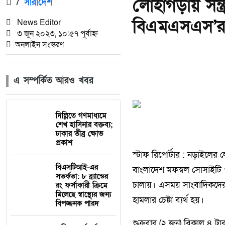
লোহাগড়ায় সন্
/
সারাদেশ
বিএমএসএস’র ম
News Editor
৩ জুন ২০২৩, ১০:৫৭ পূর্বাহ্ন
অনলাইন সংস্করণ
এ সম্পর্কিত আরও খবর
দিল্লিতে গণমাধ্যমে
শেখ হাসিনার বক্তব্য;
ঢাকার তীব্র ক্ষোভ
প্রকাশ
স্টাফ রিপোর্টার : নড়াইলের ল
বিএসটিআই-এর
বাংলাদেশ মফস্বল সোসাইটি ও
সতর্কতা: ৮ ব্র্যান্ডের
চালায়। এসময় সাংবাদিকদের মৃ
রং ফর্সাকারী ক্রিমে
মিলেছে স্বাস্থ্যের জন্য
হামলার চেষ্টা ব্যর্থ হয়।
বিপজ্জনক পারদ
শুক্রবার (২ জুন) বিকাল ৪ 