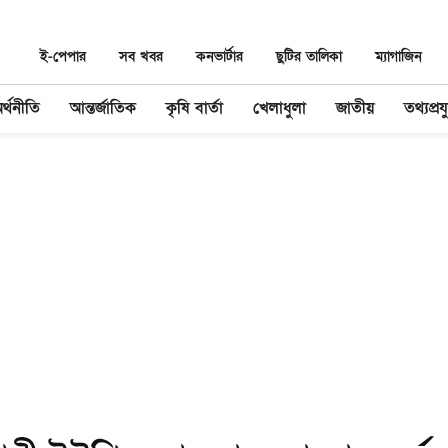
ই-পেপার
সব খবর
কনভার্টার
ছুটির তালিকা
ম্যাগাজিন
র্থনীতি
আন্তর্জাতিক
কৃষি বার্তা
খেলাধুলা
জাতীয়
তথ্যপ্রযু