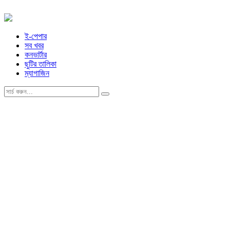
ই-পেপার
সব খবর
কনভার্টার
ছুটির তালিকা
ম্যাগাজিন