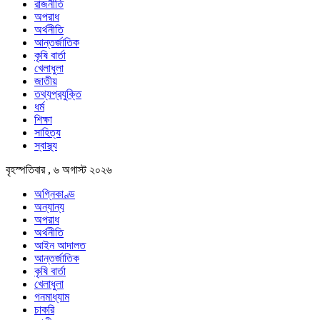
রাজনীতি
অপরাধ
অর্থনীতি
আন্তর্জাতিক
কৃষি বার্তা
খেলাধুলা
জাতীয়
তথ্যপ্রযুক্তি
ধর্ম
শিক্ষা
সাহিত্য
স্বাস্থ্য
বৃহস্পতিবার , ৬ অগাস্ট ২০২৬
অগ্নিকাণ্ড
অন্যান্য
অপরাধ
অর্থনীতি
আইন আদালত
আন্তর্জাতিক
কৃষি বার্তা
খেলাধুলা
গনমাধ্যাম
চাকরি