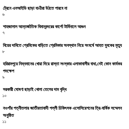
ট্রেনে এনআইডি ছাড়া যাএীরা উঠতে পারবে না
৬
শাহজালাল আন্তর্জাতিক বিমানবন্দরের কার্গো টার্মিনালে আগুন
৭
বিয়ের দাবিতে প্রেমিকের বাড়িতে প্রেমিকার অবস্থান নিয়ে সংঘর্ষে আহত যুবকের মৃত্যু
৮
হরিরামপুরে নিম্নমানের খোয়া দিয়ে রাস্তা সংস্কার এলাকাবাসীর বাধা,নেই কোন কার্যকর
পদক্ষেপ
৯
সরকারী ঘােষণা ছাড়াই খােলা তেলের দাম বৃদ্ধি
১০
নওগাঁর পত্নীতলায় জাতীয়তাবাদী পল্লী চিকিৎসক এসোসিয়েশনের ত্রি-বার্ষিক সম্মেলন
অনুষ্ঠিত
১১