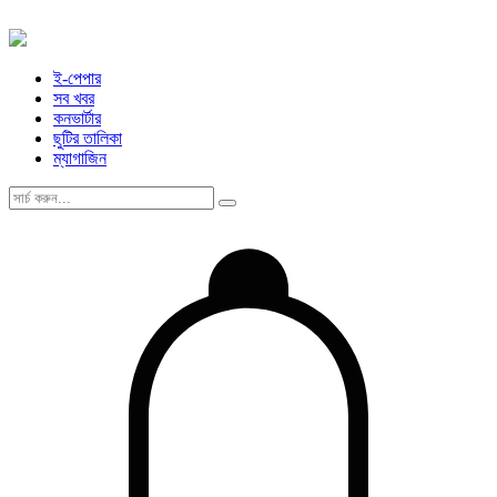
ই-পেপার
সব খবর
কনভার্টার
ছুটির তালিকা
ম্যাগাজিন