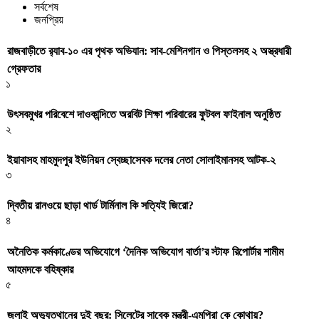
সর্বশেষ
জনপ্রিয়
রাজবাড়ীতে র‍্যাব-১০ এর পৃথক অভিযান: সাব-মেশিনগান ও পিস্তলসহ ২ অস্ত্রধারী
গ্রেফতার
১
উৎসবমুখর পরিবেশে দাওকান্দিতে অরবিট শিক্ষা পরিবারের ফুটবল ফাইনাল অনুষ্ঠিত
২
ইয়াবাসহ মাহমুদপুর ইউনিয়ন স্বেচ্ছাসেবক দলের নেতা সোলাইমানসহ আটক-২
৩
দ্বিতীয় রানওয়ে ছাড়া থার্ড টার্মিনাল কি সত্যিই জিরো?
৪
অনৈতিক কর্মকাণ্ডের অভিযোগে ‘দৈনিক অভিযোগ বার্তা’র স্টাফ রিপোর্টার শামীম
আহমদকে বহিষ্কার
৫
জুলাই অভ্যুত্থানের দুই বছর: সিলেটের সাবেক মন্ত্রী-এমপিরা কে কোথায়? ​