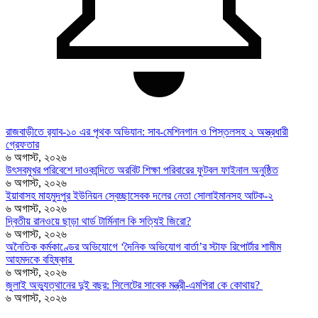
রাজবাড়ীতে র‍্যাব-১০ এর পৃথক অভিযান: সাব-মেশিনগান ও পিস্তলসহ ২ অস্ত্রধারী
গ্রেফতার
৬ অগাস্ট, ২০২৬
উৎসবমুখর পরিবেশে দাওকান্দিতে অরবিট শিক্ষা পরিবারের ফুটবল ফাইনাল অনুষ্ঠিত
৬ অগাস্ট, ২০২৬
ইয়াবাসহ মাহমুদপুর ইউনিয়ন স্বেচ্ছাসেবক দলের নেতা সোলাইমানসহ আটক-২
৬ অগাস্ট, ২০২৬
দ্বিতীয় রানওয়ে ছাড়া থার্ড টার্মিনাল কি সত্যিই জিরো?
৬ অগাস্ট, ২০২৬
অনৈতিক কর্মকাণ্ডের অভিযোগে ‘দৈনিক অভিযোগ বার্তা’র স্টাফ রিপোর্টার শামীম
আহমদকে বহিষ্কার
৬ অগাস্ট, ২০২৬
জুলাই অভ্যুত্থানের দুই বছর: সিলেটের সাবেক মন্ত্রী-এমপিরা কে কোথায়? ​
৬ অগাস্ট, ২০২৬