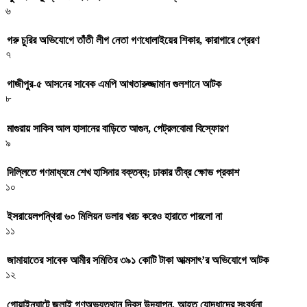
৬
গরু চুরির অভিযোগে তাঁতী লীগ নেতা গণধোলাইয়ের শিকার, কারাগারে প্রেরণ
৭
গাজীপুর-৫ আসনের সাবেক এমপি আখতারুজ্জামান গুলশানে আটক
৮
মাগুরায় সাকিব আল হাসানের বাড়িতে আগুন, পেট্রলবোমা বিস্ফোরণ
৯
দিল্লিতে গণমাধ্যমে শেখ হাসিনার বক্তব্য; ঢাকার তীব্র ক্ষোভ প্রকাশ
১০
ইসরায়েলপন্থিরা ৬০ মিলিয়ন ডলার খরচ করেও হারাতে পারলো না
১১
জামায়াতের সাবেক আমীর সমিতির ৩৯১ কোটি টাকা আত্মসাৎ’র অভিযোগে আটক
১২
গোয়াইনঘাটে জুলাই গণঅভ্যুত্থান দিবস উদযাপন, আহত যোদ্ধাদের সংবর্ধনা