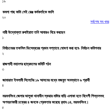
১৯
কমলা গাছ কাটা সেই রেঞ্জ কর্মকর্তাকে বদলি
২০
সর্বশেষ সব খবর
নারী উদ্যোক্তা রুবাইয়াত তনি আবারও বিয়ে করছেন
১
নির্বাচনেরর তফসিল ডিসেম্বরের প্রথম সপ্তাহে ঘোষণা করা হবে- নির্বাচন কমিশনার
২
রাজশাহী মহানগর ছাত্রদলের কমিটি গঠন
৩
জামায়াত ইসলামী সিলেটের ১৯ আসনের মধ্যে মজবুত অবস্থানে ৬ প্রার্থী
৪
ময়মনসিংহ জেলার ভালুকা থানাধীন স্কয়ার মাষ্টার বাড়ি এলাকা হতে বিদেশী পিস্তলসহ
অপহরণকারী চক্রের ৪ জনকে গ্রেফতার করেছে র‌্যাব-১৪, ময়মনসিংহ।
৫