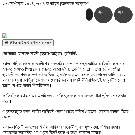
২৫ সেপ্টেম্বর ২০২৪, ৬:৩৪ অপরাহ্ন
|
অনলাইন সংস্করণ
অ-
অ+
📸 নিউজ ফটোকার্ড ডাউনলোড করুন
দেলোয়ার হোসাইন মাহদী (ব্রাহ্মণবাড়িয়া) প্রতিনিধি :
ব্রাহ্মণবাড়িয়া জেলা ছাত্রলীগের সাংগঠনিক সম্পাদক রুহুল আমিন আফ্রিদিকে থানার
হাজতে দেখতে গিয়ে জেল হাজতে আরো দুই ছাত্রলীগ নেতা। তারা হলেন, পৌর
ছাত্রলীগের প্রচার সম্পাদক জাকির হোসাইন জয় এবং দেলোয়ার হোসেন আদি। রাতে
র‌্যাব সদস্যরা আফ্রিদিকে থানায় সোপর্দ করার পরপরই উল্লিখিত দুই ছাত্রলীগ নেতা
তাকে দেখতে থানায় গিয়েছিলেন।
আফ্রিদিকে র‍্যাব-৯ এর একটি দল ও বাকি দুজনকে সদর মডেল থানা পুলিশ গ্রেফতার
করে।
গ্রেফতারকৃত রুহুল আমিন আফ্রিদি জেলা শহরের দক্ষিণ পৈরতলা এলাকার কামাল মিয়ার
ছেলে।
র‍্যাব-৯ সিলেট ক্যাম্পের মিডিয়া অফিসার সহকারী পুলিশ সুপার মো. মশিহুর রহমান
সোহেলের স্বাক্ষরিত এক প্রেস বিজ্ঞপ্তিতে এ তথ্য জানানো হয়েছে।