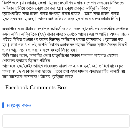
বিজ্ঞপ্তিতে র‍্যাব জানায়, জেলা শহরের রেলস্টেশন এলাকায় গোপন সংবাদের ভিত্তিতে
অভিযান চালিয়ে তাকে গ্রেফতার করা হয়। গ্রেফতারকৃত আফ্রিদির বিরুদ্ধে
ব্রাহ্মণবাড়িয়া সদর মডেল থানায় নাশকতা মামলা রয়েছে। তাকে সদর মডেল থানায়
হস্তান্তর করা হয়েছে। তাদের এই অভিযান অব্যাহত থাকবে বলেও জানান তিনি।
এব্যাপারে সদর থানার ভারপ্রাপ্ত কর্মকর্তা জানান, জেলা ছাত্রলীগের সাংগঠনিক সম্পাদক
রুহুল আমিন আফ্রিদিকে (২৬) থানার হাজতে দেখতে আসেন জয় ও আদি। এসময় তাদের
পরিচয় নিশ্চিত হওয়ার পর তাদের বিরুদ্ধে অভিযোগ থাকায় তাদেরকেও গ্রেফতার করা
হয়। তারা গত ৪ ও ৫ই আগস্ট বিরাসার এলাকাসহ শহরের বিভিন্ন স্থানে বৈষম্য বিরোধী
ছাত্র আন্দোলনের ছাত্রদের সাথে সংঘর্ষে লিপ্ত হয়।
তিনি আরও বলেন, আসামিরা জেলা ছাত্রলীগের সাধারণ সম্পাদক শাহাদাত হোসেন
শোভনের ক্যাডার হিসেবে পরিচিত।
তাদেরকে ২/৯/২৪ইং তারিখে দায়েরকৃত মামলা নং ২ এবং ২২/৮/২৪ তারিখে দায়েরকৃত
মামলা নং ১৭ এ চালান করা হয়েছে। তবে তারা এসব মামলার এজাহারনামীয় আসামী নয়।
তবে তাদেরকে আদালতে পাঠানোর প্রক্রিয়া চলছে।
Facebook Comments Box
মন্তব্য করুন