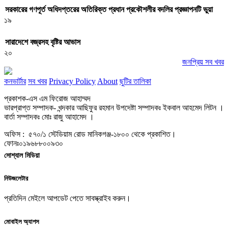
সরকারের গণপূর্ত অধিদপ্তরের অতিরিক্ত প্রধান প্রকৌশলীর বদলির প্রজ্ঞাপনটি ভুয়া
১৯
সারাদেশে বজ্রসহ বৃষ্টির আভাস
২০
জনপ্রিয় সব খবর
কনভার্টার
সব খবর
Privacy Policy
About
ছুটির তালিকা
প্রকাশক-এস এম ফিরোজ আহাম্মদ
ভারপ্রাপ্ত সম্পাদক- খন্দকার আছিফুর রহমান উপদেষ্টা সম্পাদকঃ ইকবাল আহমেদ লিটন ।
বার্তা সম্পাদকঃ মোঃ রাজু আহামেদ ।
অফিস : ৫৭০/১ স্টেডিয়াম রোড মানিকগঞ্জ-১৮০০ থেকে প্রকাশিত।
ফোনঃ০১৯৬৮৮০০৯৩০
সোশ্যাল মিডিয়া
নিউজলেটার
প্রতিদিন মেইলে আপডেট পেতে সাবস্ক্রাইব করুন।
মোবাইল অ্যাপস