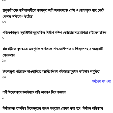
ঠাকুরগাঁওয়ের বালিয়াডাঙ্গীতে ক্রয়কৃত জমি জবরদখলের চেষ্টা ও রোপণকৃত গাছ কেটে
ফেলার অভিযোগ উঠেছে
১৭
পরিবেশবান্ধব স্যানিটারি ল্যান্ডফিল নির্মাণে দক্ষিণ কোরিয়ার সহযোগিতা চাইলেন চসিক
১৮
রাজবাড়ীতে র‍্যাব-১০ এর পৃথক অভিযান: সাব-মেশিনগান ও পিস্তলসহ ২ অস্ত্রধারী
গ্রেফতার
১৯
উৎসবমুখর পরিবেশে দাওকান্দিতে অরবিট শিক্ষা পরিবারের ফুটবল ফাইনাল অনুষ্ঠিত
২০
সর্বশেষ সব খবর
নারী উদ্যোক্তা রুবাইয়াত তনি আবারও বিয়ে করছেন
১
নির্বাচনেরর তফসিল ডিসেম্বরের প্রথম সপ্তাহে ঘোষণা করা হবে- নির্বাচন কমিশনার