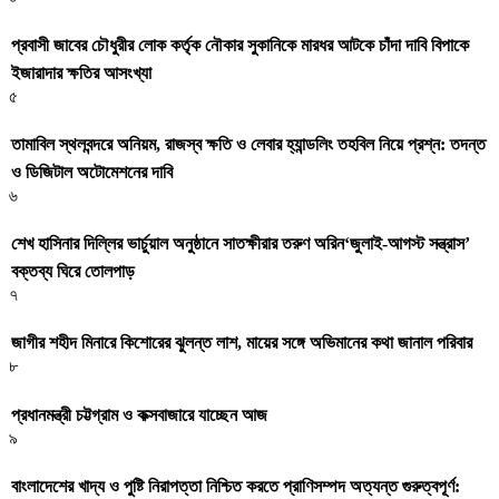
প্রবাসী জাবের চৌধুরীর লোক কর্তৃক নৌকার সুকানিকে মারধর আটকে চাঁদা দাবি বিপাকে
ইজারাদার ক্ষতির আসংখ্যা
৫
তামাবিল স্থলবন্দরে অনিয়ম, রাজস্ব ক্ষতি ও লেবার হ্যান্ডলিং তহবিল নিয়ে প্রশ্ন: তদন্ত
ও ডিজিটাল অটোমেশনের দাবি
৬
শেখ হাসিনার দিল্লির ভার্চুয়াল অনুষ্ঠানে সাতক্ষীরার তরুণ অরিন‘জুলাই-আগস্ট সন্ত্রাস’
বক্তব্য ঘিরে তোলপাড়
৭
জাগীর শহীদ মিনারে কিশোরের ঝুলন্ত লাশ, মায়ের সঙ্গে অভিমানের কথা জানাল পরিবার
৮
প্রধানমন্ত্রী চট্টগ্রাম ও কক্সবাজারে যাচ্ছেন আজ
৯
বাংলাদেশের খাদ্য ও পুষ্টি নিরাপত্তা নিশ্চিত করতে প্রাণিসম্পদ অত্যন্ত গুরুত্বপূর্ণ: