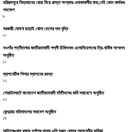
হরিরামপুরে নিম্নমানের খোয়া দিয়ে রাস্তা সংস্কার এলাকাবাসীর বাধা,নেই কোন কার্যকর
পদক্ষেপ
৯
সরকারী ঘােষণা ছাড়াই খােলা তেলের দাম বৃদ্ধি
১০
নওগাঁর পত্নীতলায় জাতীয়তাবাদী পল্লী চিকিৎসক এসোসিয়েশনের ত্রি-বার্ষিক সম্মেলন
অনুষ্ঠিত
১১
ম্যাগনেটিক পিলার স্থাপনের রহস্য
১২
গোয়াইনঘাটে বাংলাদেশ জাতীয়তাবাদী তাঁতীদলের কর্মি সমাবেশে অনুষ্ঠিত
১৩
কেন্দুয়ায় মহিলাদলের সমাবেশ অনুষ্ঠিত
১৪
আইনশৃঙ্খলা রক্ষায় দুর্গাপুর থানার ওসি দূরুল হোদার প্রশংসনীয় ভূমিকা