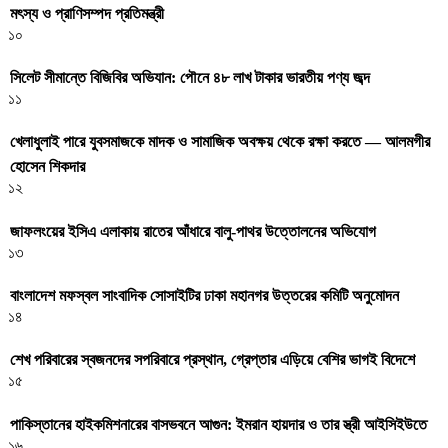
মৎস্য ও প্রাণিসম্পদ প্রতিমন্ত্রী
১০
সিলেট সীমান্তে বিজিবির অভিযান: পৌনে ৪৮ লাখ টাকার ভারতীয় পণ্য জব্দ
১১
খেলাধুলাই পারে যুবসমাজকে মাদক ও সামাজিক অবক্ষয় থেকে রক্ষা করতে — আলমগীর
হোসেন শিকদার
১২
জাফলংয়ের ইসিএ এলাকায় রাতের আঁধারে বালু-পাথর উত্তোলনের অভিযোগ
১৩
বাংলাদেশ মফস্বল সাংবাদিক সোসাইটির ঢাকা মহানগর উত্তরের কমিটি অনুমোদন
১৪
শেখ পরিবারের স্বজনদের সপরিবারে প্রস্থান, গ্রেপ্তার এড়িয়ে বেশির ভাগই বিদেশে
১৫
পাকিস্তানের হাইকমিশনারের বাসভবনে আগুন: ইমরান হায়দার ও তার স্ত্রী আইসিইউতে
১৬