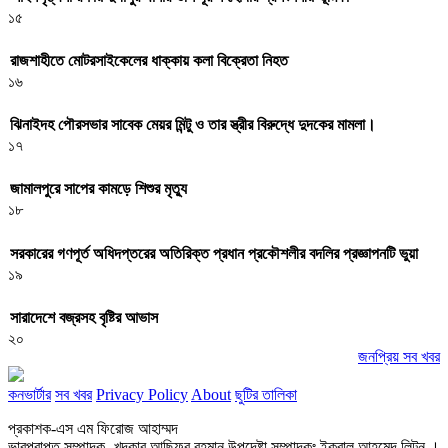
১৫
রাজশাহীতে মোটরসাইকেলের ধাক্কায় কলা বিক্রেতা নিহত
১৬
ঝিনাইদহ পৌরসভার সাবেক মেয়র মিন্টু ও তার স্ত্রীর বিরুদ্ধে দুদকের মামলা।
১৭
জামালপুরে সাপের কামড়ে শিশুর মৃত্যু
১৮
সরকারের গণপূর্ত অধিদপ্তরের অতিরিক্ত প্রধান প্রকৌশলীর বদলির প্রজ্ঞাপনটি ভুয়া
১৯
সারাদেশে বজ্রসহ বৃষ্টির আভাস
২০
জনপ্রিয় সব খবর
কনভার্টার
সব খবর
Privacy Policy
About
ছুটির তালিকা
প্রকাশক-এস এম ফিরোজ আহাম্মদ
ভারপ্রাপ্ত সম্পাদক- খন্দকার আছিফুর রহমান উপদেষ্টা সম্পাদকঃ ইকবাল আহমেদ লিটন ।