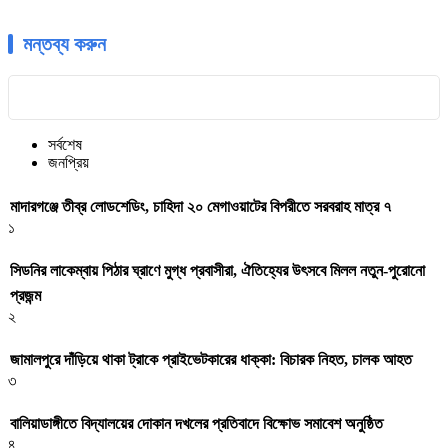
মন্তব্য করুন
সর্বশেষ
জনপ্রিয়
মাদারগঞ্জে তীব্র লোডশেডিং, চাহিদা ২০ মেগাওয়াটের বিপরীতে সরবরাহ মাত্র ৭
১
সিডনির লাকেম্বায় পিঠার ঘ্রাণে মুগ্ধ প্রবাসীরা, ঐতিহ্যের উৎসবে মিলল নতুন-পুরোনো
প্রজন্ম
২
জামালপুরে দাঁড়িয়ে থাকা ট্রাকে প্রাইভেটকারের ধাক্কা: বিচারক নিহত, চালক আহত
৩
বালিয়াডাঙ্গীতে বিদ্যালয়ের দোকান দখলের প্রতিবাদে বিক্ষোভ সমাবেশ অনুষ্ঠিত
৪