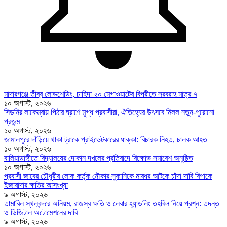
মাদারগঞ্জে তীব্র লোডশেডিং, চাহিদা ২০ মেগাওয়াটের বিপরীতে সরবরাহ মাত্র ৭
১০ অগাস্ট, ২০২৬
সিডনির লাকেম্বায় পিঠার ঘ্রাণে মুগ্ধ প্রবাসীরা, ঐতিহ্যের উৎসবে মিলল নতুন-পুরোনো
প্রজন্ম
১০ অগাস্ট, ২০২৬
জামালপুরে দাঁড়িয়ে থাকা ট্রাকে প্রাইভেটকারের ধাক্কা: বিচারক নিহত, চালক আহত
১০ অগাস্ট, ২০২৬
বালিয়াডাঙ্গীতে বিদ্যালয়ের দোকান দখলের প্রতিবাদে বিক্ষোভ সমাবেশ অনুষ্ঠিত
১০ অগাস্ট, ২০২৬
প্রবাসী জাবের চৌধুরীর লোক কর্তৃক নৌকার সুকানিকে মারধর আটকে চাঁদা দাবি বিপাকে
ইজারাদার ক্ষতির আসংখ্যা
৯ অগাস্ট, ২০২৬
তামাবিল স্থলবন্দরে অনিয়ম, রাজস্ব ক্ষতি ও লেবার হ্যান্ডলিং তহবিল নিয়ে প্রশ্ন: তদন্ত
ও ডিজিটাল অটোমেশনের দাবি
৯ অগাস্ট, ২০২৬