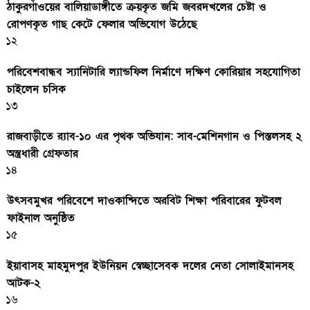
ঠাকুরগাঁওয়ের বালিয়াডাঙ্গীতে ক্রয়কৃত জমি জবরদখলের চেষ্টা ও
রোপণকৃত গাছ কেটে ফেলার অভিযোগ উঠেছে
১২
পরিবেশবান্ধব স্যানিটারি ল্যান্ডফিল নির্মাণে দক্ষিণ কোরিয়ার সহযোগিতা
চাইলেন চসিক
১৩
রাজবাড়ীতে র‍্যাব-১০ এর পৃথক অভিযান: সাব-মেশিনগান ও পিস্তলসহ ২
অস্ত্রধারী গ্রেফতার
১৪
উৎসবমুখর পরিবেশে দাওকান্দিতে অরবিট শিক্ষা পরিবারের ফুটবল
ফাইনাল অনুষ্ঠিত
১৫
ইয়াবাসহ মাহমুদপুর ইউনিয়ন স্বেচ্ছাসেবক দলের নেতা সোলাইমানসহ
আটক-২
১৬