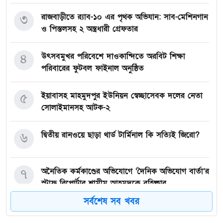
৩
রাজবাড়ীতে র‍্যাব-১০ এর পৃথক অভিযান: সাব-মেশিনগান
ও পিস্তলসহ ২ অস্ত্রধারী গ্রেফতার
৪
উৎসবমুখর পরিবেশে দাওকান্দিতে অরবিট শিক্ষা
পরিবারের ফুটবল ফাইনাল অনুষ্ঠিত
৫
ইয়াবাসহ মাহমুদপুর ইউনিয়ন স্বেচ্ছাসেবক দলের নেতা
সোলাইমানসহ আটক-২
৬
দ্বিতীয় রানওয়ে ছাড়া থার্ড টার্মিনাল কি সত্যিই জিরো?
৭
অনৈতিক কর্মকাণ্ডের অভিযোগে ‘দৈনিক অভিযোগ বার্তা’র
স্টাফ রিপোর্টার শামীম আহমদকে বহিষ্কার
সর্বশেষ সব খবর
৮
জুলাই অভ্যুত্থানের দুই বছর: সিলেটের সাবেক মন্ত্রী-
এমপিরা কে কোথায়? ​