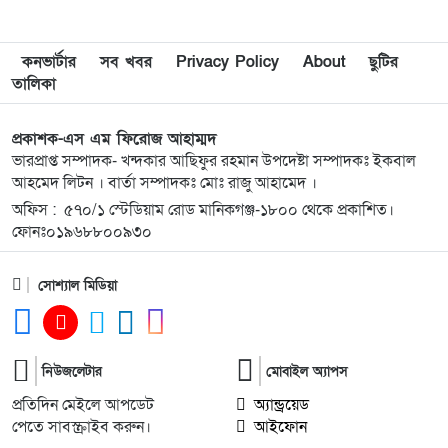
৯
গরু চুরির অভিযোগে তাঁতী লীগ নেতা গণধোলাইয়ের
কনভার্টার
সব খবর
Privacy Policy
About
ছুটির
শিকার, কারাগারে প্রেরণ
তালিকা
১০
গাজীপুর-৫ আসনের সাবেক এমপি আখতারুজ্জামান
প্রকাশক-এস এম ফিরোজ আহাম্মদ
গুলশানে আটক
ভারপ্রাপ্ত সম্পাদক- খন্দকার আছিফুর রহমান উপদেষ্টা সম্পাদকঃ ইকবাল
আহমেদ লিটন । বার্তা সম্পাদকঃ মোঃ রাজু আহামেদ ।
অফিস : ৫৭০/১ স্টেডিয়াম রোড মানিকগঞ্জ-১৮০০ থেকে প্রকাশিত।
১১
মাগুরায় সাকিব আল হাসানের বাড়িতে আগুন,
ফোনঃ০১৯৬৮৮০০৯৩০
পেট্রলবোমা বিস্ফোরণ
সোশ্যাল মিডিয়া
১২
দিল্লিতে গণমাধ্যমে শেখ হাসিনার বক্তব্য; ঢাকার তীব্র
ক্ষোভ প্রকাশ
১৩
ইসরায়েলপন্থিরা ৬০ মিলিয়ন ডলার খরচ করেও হারাতে
নিউজলেটার
মোবাইল অ্যাপস
পারলো না
প্রতিদিন মেইলে আপডেট
অ্যান্ড্রয়েড
পেতে সাবস্ক্রাইব করুন।
আইফোন