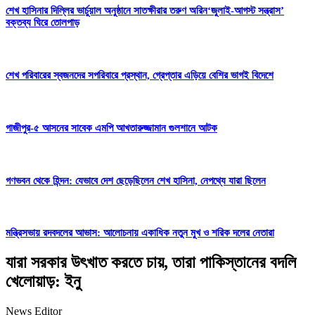
শেখ হাসিনার দিল্লির ভার্চুয়াল অনুষ্ঠানে সাতক্ষীরার তরুণ অরিন‘জুলাই-আগস্ট সন্ত্রাস’
বক্তব্য ঘিরে তোলপাড়
শেখ পরিবারের স্বজনদের সপরিবারে প্রস্থান, গ্রেপ্তার এড়িয়ে বেশির ভাগই বিদেশে
গাজীপুর-৫ আসনের সাবেক এমপি আখতারুজ্জামান গুলশানে আটক
গণভবন থেকে হিন্দন: যেভাবে দেশ ছেড়েছিলেন শেখ হাসিনা, নেপথ্যে যারা ছিলেন
মন্ত্রিসভায় রদবদলের আভাস: আলোচনায় একাধিক নতুন মুখ ও শরিক দলের নেতারা
যারা সরকার উৎখাত করতে চায়, তারা পাকিস্তানের বদলি
খেলোয়াড়: ইনু
News Editor