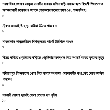
ময়মনসিংহ জেলার ভালুকা থানাধীন স্কয়ার মাষ্টার বাড়ি এলাকা হতে বিদেশী পিস্তলসহ
অপহরণকারী চক্রের ৪ জনকে গ্রেফতার করেছে র‌্যাব-১৪, ময়মনসিংহ।
৫
ট্রেনে এনআইডি ছাড়া যাএীরা উঠতে পারবে না
৬
শাহজালাল আন্তর্জাতিক বিমানবন্দরের কার্গো টার্মিনালে আগুন
৭
বিয়ের দাবিতে প্রেমিকের বাড়িতে প্রেমিকার অবস্থান নিয়ে সংঘর্ষে আহত যুবকের মৃত্যু
৮
হরিরামপুরে নিম্নমানের খোয়া দিয়ে রাস্তা সংস্কার এলাকাবাসীর বাধা,নেই কোন কার্যকর
পদক্ষেপ
৯
সরকারী ঘােষণা ছাড়াই খােলা তেলের দাম বৃদ্ধি
১০