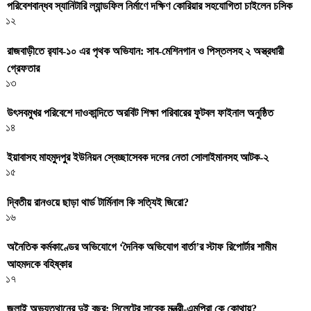
পরিবেশবান্ধব স্যানিটারি ল্যান্ডফিল নির্মাণে দক্ষিণ কোরিয়ার সহযোগিতা চাইলেন চসিক
১২
রাজবাড়ীতে র‍্যাব-১০ এর পৃথক অভিযান: সাব-মেশিনগান ও পিস্তলসহ ২ অস্ত্রধারী
গ্রেফতার
১৩
উৎসবমুখর পরিবেশে দাওকান্দিতে অরবিট শিক্ষা পরিবারের ফুটবল ফাইনাল অনুষ্ঠিত
১৪
ইয়াবাসহ মাহমুদপুর ইউনিয়ন স্বেচ্ছাসেবক দলের নেতা সোলাইমানসহ আটক-২
১৫
দ্বিতীয় রানওয়ে ছাড়া থার্ড টার্মিনাল কি সত্যিই জিরো?
১৬
অনৈতিক কর্মকাণ্ডের অভিযোগে ‘দৈনিক অভিযোগ বার্তা’র স্টাফ রিপোর্টার শামীম
আহমদকে বহিষ্কার
১৭
জুলাই অভ্যুত্থানের দুই বছর: সিলেটের সাবেক মন্ত্রী-এমপিরা কে কোথায়? ​