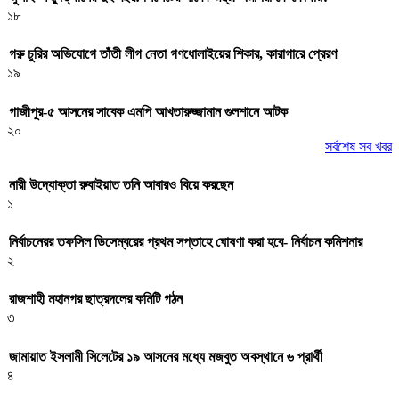
১৮
গরু চুরির অভিযোগে তাঁতী লীগ নেতা গণধোলাইয়ের শিকার, কারাগারে প্রেরণ
১৯
গাজীপুর-৫ আসনের সাবেক এমপি আখতারুজ্জামান গুলশানে আটক
২০
সর্বশেষ সব খবর
নারী উদ্যোক্তা রুবাইয়াত তনি আবারও বিয়ে করছেন
১
নির্বাচনেরর তফসিল ডিসেম্বরের প্রথম সপ্তাহে ঘোষণা করা হবে- নির্বাচন কমিশনার
২
রাজশাহী মহানগর ছাত্রদলের কমিটি গঠন
৩
জামায়াত ইসলামী সিলেটের ১৯ আসনের মধ্যে মজবুত অবস্থানে ৬ প্রার্থী
৪