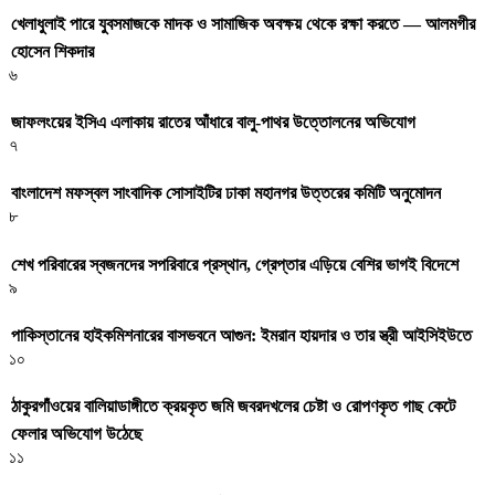
খেলাধুলাই পারে যুবসমাজকে মাদক ও সামাজিক অবক্ষয় থেকে রক্ষা করতে — আলমগীর
হোসেন শিকদার
৬
জাফলংয়ের ইসিএ এলাকায় রাতের আঁধারে বালু-পাথর উত্তোলনের অভিযোগ
৭
বাংলাদেশ মফস্বল সাংবাদিক সোসাইটির ঢাকা মহানগর উত্তরের কমিটি অনুমোদন
৮
শেখ পরিবারের স্বজনদের সপরিবারে প্রস্থান, গ্রেপ্তার এড়িয়ে বেশির ভাগই বিদেশে
৯
পাকিস্তানের হাইকমিশনারের বাসভবনে আগুন: ইমরান হায়দার ও তার স্ত্রী আইসিইউতে
১০
ঠাকুরগাঁওয়ের বালিয়াডাঙ্গীতে ক্রয়কৃত জমি জবরদখলের চেষ্টা ও রোপণকৃত গাছ কেটে
ফেলার অভিযোগ উঠেছে
১১