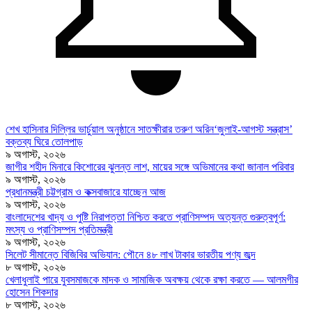
শেখ হাসিনার দিল্লির ভার্চুয়াল অনুষ্ঠানে সাতক্ষীরার তরুণ অরিন‘জুলাই-আগস্ট সন্ত্রাস’
বক্তব্য ঘিরে তোলপাড়
৯ অগাস্ট, ২০২৬
জাগীর শহীদ মিনারে কিশোরের ঝুলন্ত লাশ, মায়ের সঙ্গে অভিমানের কথা জানাল পরিবার
৯ অগাস্ট, ২০২৬
প্রধানমন্ত্রী চট্টগ্রাম ও কক্সবাজারে যাচ্ছেন আজ
৯ অগাস্ট, ২০২৬
বাংলাদেশের খাদ্য ও পুষ্টি নিরাপত্তা নিশ্চিত করতে প্রাণিসম্পদ অত্যন্ত গুরুত্বপূর্ণ:
মৎস্য ও প্রাণিসম্পদ প্রতিমন্ত্রী
৯ অগাস্ট, ২০২৬
সিলেট সীমান্তে বিজিবির অভিযান: পৌনে ৪৮ লাখ টাকার ভারতীয় পণ্য জব্দ
৮ অগাস্ট, ২০২৬
খেলাধুলাই পারে যুবসমাজকে মাদক ও সামাজিক অবক্ষয় থেকে রক্ষা করতে — আলমগীর
হোসেন শিকদার
৮ অগাস্ট, ২০২৬