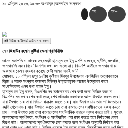
১০ এপ্রিল ২০২৩, ১০:৩৮ অপরাহ্ন
|
অনলাইন সংস্করণ
অ-
অ+
📸 নিউজ ফটোকার্ড ডাউনলোড করুন
মোঃ
জিয়াউর রহমান কুষ্টিয়া জেলা প্রতিনিধিঃ
জাসদ সভাপতি ও সাবেক তথ্যমন্ত্রী হাসানুল হক ইনু এমপি বলেছেন, দুর্নীতি, দলবাজি,
ক্ষমতাবাজি এসব নিয়ে বিএনপির কথা বলা সাজে না। বিএনপি অতীতে ক্ষমতায় থাকা
অবস্থায় কেমন ব্যবহার করেছে সেটা আমরা সবাই জানি।
সোমবার, ১০ এপ্রিল দুপুর ১২টায় কুষ্টিয়ার মিরপুর উপজেলায় এলজিডির তত্বাবধায়নে
ব্রিজ ও সড়ক সংস্কার কাজসহ বিভিন্ন উন্নয়নমূলক কাজের উদ্বোধন কালে
সাংবাদিকদের এসব কথা বলেন ইনু।
হাসানুল হক ইনু বলেন, বিএনপির সব সমালোচনার শেষ কথা হলো নির্বাচন করব না।
বিএনপির সব কথার শেষ কথা হচ্ছে শেখ হাসিনার সরকারকে আগে উৎখাত করতে হবে।
যারা উৎখাত চায় তারা নির্বাচন বানচাল করতে চায়। যারা উৎখাত চায় তারা পাকিস্তানের
বদলি খেলোয়াড়। যারা উৎখাত করতে চায় তারা বাংলাদেশের স্বাধীনতাকে ধ্বংস করতে
চায়। যারা উৎখাত চায় তারা বাংলাদেশের সাংবিধানিক ধারাকে ধ্বংস করতে চাই। সুতরাং
বাংলাদেশের স্বাধীনতা, সংবিধান ও সাংবিধানিক ধারা রক্ষা করতে হলে নির্বাচনের কোন
বিকল্প নাই। বাংলাদেশের স্বাধীনতাকে রক্ষা করতে হলে সংবিধান অনুযায়ী নির্বাচন করা
ছাড়া কোন পথ খোলা নাই। নির্বাচন প্রসঙ্গে ইনু আরো বলেন, বিদেশীদের কাছে ধর্ণা দিয়ে