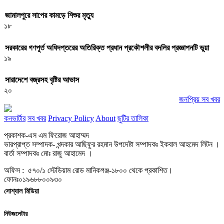
জামালপুরে সাপের কামড়ে শিশুর মৃত্যু
১৮
সরকারের গণপূর্ত অধিদপ্তরের অতিরিক্ত প্রধান প্রকৌশলীর বদলির প্রজ্ঞাপনটি ভুয়া
১৯
সারাদেশে বজ্রসহ বৃষ্টির আভাস
২০
জনপ্রিয় সব খবর
কনভার্টার
সব খবর
Privacy Policy
About
ছুটির তালিকা
প্রকাশক-এস এম ফিরোজ আহাম্মদ
ভারপ্রাপ্ত সম্পাদক- খন্দকার আছিফুর রহমান উপদেষ্টা সম্পাদকঃ ইকবাল আহমেদ লিটন ।
বার্তা সম্পাদকঃ মোঃ রাজু আহামেদ ।
অফিস : ৫৭০/১ স্টেডিয়াম রোড মানিকগঞ্জ-১৮০০ থেকে প্রকাশিত।
ফোনঃ০১৯৬৮৮০০৯৩০
সোশ্যাল মিডিয়া
নিউজলেটার