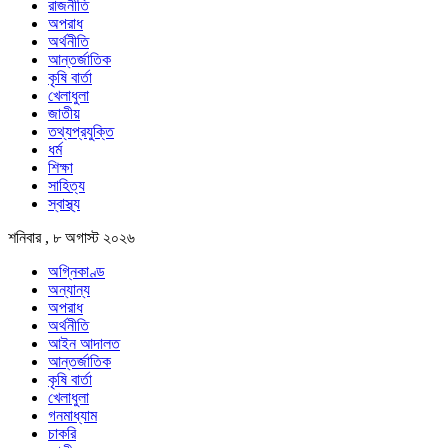
রাজনীতি
অপরাধ
অর্থনীতি
আন্তর্জাতিক
কৃষি বার্তা
খেলাধুলা
জাতীয়
তথ্যপ্রযুক্তি
ধর্ম
শিক্ষা
সাহিত্য
স্বাস্থ্য
শনিবার , ৮ অগাস্ট ২০২৬
অগ্নিকাণ্ড
অন্যান্য
অপরাধ
অর্থনীতি
আইন আদালত
আন্তর্জাতিক
কৃষি বার্তা
খেলাধুলা
গনমাধ্যাম
চাকরি