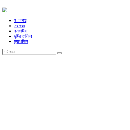
ই-পেপার
সব খবর
কনভার্টার
ছুটির তালিকা
ম্যাগাজিন