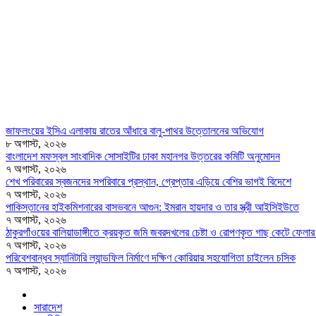
জাফলংয়ের ইসিএ এলাকায় রাতের আঁধারে বালু-পাথর উত্তোলনের অভিযোগ
৮ অগাস্ট, ২০২৬
বাংলাদেশ মফস্বল সাংবাদিক সোসাইটির ঢাকা মহানগর উত্তরের কমিটি অনুমোদন
৭ অগাস্ট, ২০২৬
শেখ পরিবারের স্বজনদের সপরিবারে প্রস্থান, গ্রেপ্তার এড়িয়ে বেশির ভাগই বিদেশে
৭ অগাস্ট, ২০২৬
পাকিস্তানের হাইকমিশনারের বাসভবনে আগুন: ইমরান হায়দার ও তার স্ত্রী আইসিইউতে
৭ অগাস্ট, ২০২৬
ঠাকুরগাঁওয়ের বালিয়াডাঙ্গীতে ক্রয়কৃত জমি জবরদখলের চেষ্টা ও রোপণকৃত গাছ কেটে ফে
৭ অগাস্ট, ২০২৬
পরিবেশবান্ধব স্যানিটারি ল্যান্ডফিল নির্মাণে দক্ষিণ কোরিয়ার সহযোগিতা চাইলেন চসিক
৭ অগাস্ট, ২০২৬
সারাদেশ