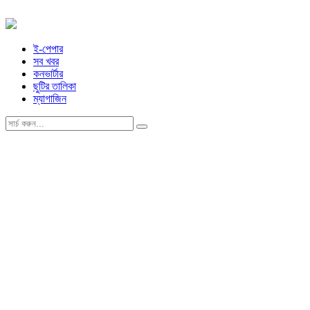
ই-পেপার
সব খবর
কনভার্টার
ছুটির তালিকা
ম্যাগাজিন