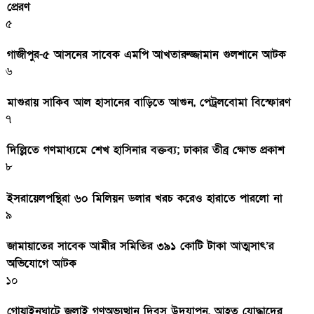
প্রেরণ
৫
গাজীপুর-৫ আসনের সাবেক এমপি আখতারুজ্জামান গুলশানে আটক
৬
মাগুরায় সাকিব আল হাসানের বাড়িতে আগুন, পেট্রলবোমা বিস্ফোরণ
৭
দিল্লিতে গণমাধ্যমে শেখ হাসিনার বক্তব্য; ঢাকার তীব্র ক্ষোভ প্রকাশ
৮
ইসরায়েলপন্থিরা ৬০ মিলিয়ন ডলার খরচ করেও হারাতে পারলো না
৯
জামায়াতের সাবেক আমীর সমিতির ৩৯১ কোটি টাকা আত্মসাৎ’র
অভিযোগে আটক
১০
গোয়াইনঘাটে জুলাই গণঅভ্যুত্থান দিবস উদযাপন, আহত যোদ্ধাদের