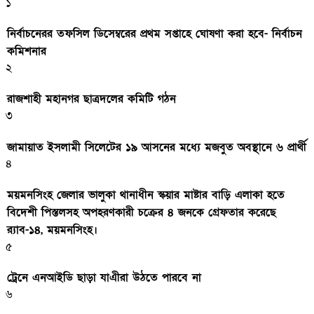
১
নির্বাচনেরর তফসিল ডিসেম্বরের প্রথম সপ্তাহে ঘোষণা করা হবে- নির্বাচন
কমিশনার
২
রাজশাহী মহানগর ছাত্রদলের কমিটি গঠন
৩
জামায়াত ইসলামী সিলেটের ১৯ আসনের মধ্যে মজবুত অবস্থানে ৬ প্রার্থী
৪
ময়মনসিংহ জেলার ভালুকা থানাধীন স্কয়ার মাষ্টার বাড়ি এলাকা হতে
বিদেশী পিস্তলসহ অপহরণকারী চক্রের ৪ জনকে গ্রেফতার করেছে
র‌্যাব-১৪, ময়মনসিংহ।
৫
ট্রেনে এনআইডি ছাড়া যাএীরা উঠতে পারবে না
৬