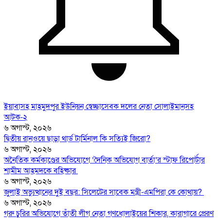
ইয়াবাসহ মাহমুদপুর ইউনিয়ন স্বেচ্ছাসেবক দলের নেতা সোলাইমানসহ
আটক-২
৬ অগাস্ট, ২০২৬
দ্বিতীয় রানওয়ে ছাড়া থার্ড টার্মিনাল কি সত্যিই জিরো?
৬ অগাস্ট, ২০২৬
অনৈতিক কর্মকাণ্ডের অভিযোগে ‘দৈনিক অভিযোগ বার্তা’র স্টাফ রিপোর্টার
শামীম আহমদকে বহিষ্কার
৬ অগাস্ট, ২০২৬
জুলাই অভ্যুত্থানের দুই বছর: সিলেটের সাবেক মন্ত্রী-এমপিরা কে কোথায়? ​
৬ অগাস্ট, ২০২৬
গরু চুরির অভিযোগে তাঁতী লীগ নেতা গণধোলাইয়ের শিকার, কারাগারে প্রেরণ