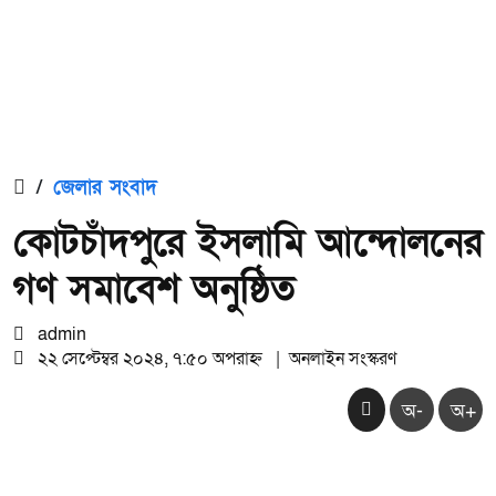
/
জেলার সংবাদ
কোটচাঁদপুরে ইসলামি আন্দোলনের
গণ সমাবেশ অনুষ্ঠিত
admin
২২ সেপ্টেম্বর ২০২৪, ৭:৫০ অপরাহ্ন
|
অনলাইন সংস্করণ
অ-
অ+