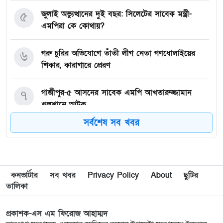
৫
জুলাই অভ্যুত্থানের দুই বছর: সিলেটের সাবেক মন্ত্রী-
এমপিরা কে কোথায়? ​
৬
গরু চুরির অভিযোগে তাঁতী লীগ নেতা গণধোলাইয়ের
শিকার, কারাগারে প্রেরণ
৭
গাজীপুর-৫ আসনের সাবেক এমপি আখতারুজ্জামান
গুলশানে আটক
সর্বশেষ সব খবর
৮
মাগুরায় সাকিব আল হাসানের বাড়িতে আগুন,
পেট্রলবোমা বিস্ফোরণ
৯
দিল্লিতে গণমাধ্যমে শেখ হাসিনার বক্তব্য; ঢাকার তীব্র
কনভার্টার
সব খবর
Privacy Policy
About
ছুটির
ক্ষোভ প্রকাশ
তালিকা
১০
ইসরায়েলপন্থিরা ৬০ মিলিয়ন ডলার খরচ করেও হারাতে
প্রকাশক-এস এম ফিরোজ আহাম্মদ
পারলো না