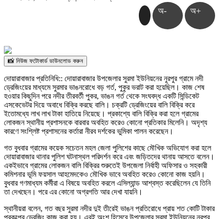
অ-
অ+
📸 নিউজ ফটোকার্ড ডাউনলোড করুন
দোয়ারাবাজার প্রতিনিধি:: দোয়ারাবাজার উপজেলার সুরমা ইউনিয়নের নুরপুর গ্রামে নদী
ড্রেজিংয়ের মাধ্যমে সুরমার ভাঙনরোধে বড় গর্ত, পুকুর ভরাট করা হয়েছিল। কাজ শেষ
হওয়ার কিছুদিন পরে নদীর তীরবর্তী পুকর, ভাঙন গর্ত থেকে সংঘবদ্ধ একটি সিন্ডিকেট
এসকেভেটর দিয়ে অবাধে বিক্রি করছে বালি। চক্রটি ড্রেজিংয়ের বালি বিক্রি করে
ইতোমধ্যে লাখ লাখ টাকা হাতিয়ে নিয়েছে। প্রকাশ্যে বালি বিক্রি করা হলে গ্রামের
লোকজন স্থানীয় প্রশাসনকে বারবার অবহিত করেও কোনো প্রতিকার মিলেনি। অদৃশ্য
কারণে সংশ্লিষ্ট প্রশাসনের কর্তারা নীরব দর্শকের ভুমিকা পালন করেছেন।
গত বুধবার গ্রামের কয়েক সচেতন মহল জেলা পুলিশের কাছে মৌখিক অভিযোগ করা হলে
দোয়ারাবাজার থানার পুলিশ ঘটনাস্থল পরিদর্শন করে এবং জড়িতদের থানায় আসতে বলেন।
একইভাবে গ্রামের লোকজন বালি বিক্রির শুরুতেই উপজেলা নির্বাহী অফিসার ও সহকারী
কমিশনার ভূমি ফয়সাল আহমেদকেও মৌখিক ভাবে অবহিত করেও কোনো কাজ হয়নি।
বুধবার গণমাধ্যম কর্মীরা এ বিষয়ে অবহিত করলে এসিল্যান্ড আশ্বস্ত করেছিলেন যে তিনি
তা দেখছেন। পরে এর কোনো অগ্রগতি আর দেখা যায়নি।
স্থানীয়রা বলেন, গত বছর সুরমা নদীর দুই তীরেই ভাঙন প্রতিরোধে প্রায় শত কোটি টাকার
প্রকল্পের ড্রেজিং কাজ করা হয়। এরই অংশ হিসেবে উপজেলার সুরমা ইউনিয়নের নুরপুর