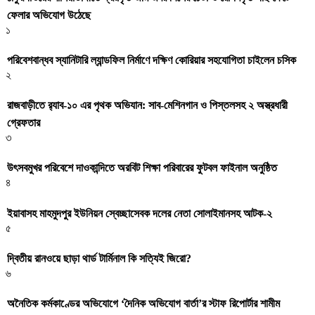
ফেলার অভিযোগ উঠেছে
১
পরিবেশবান্ধব স্যানিটারি ল্যান্ডফিল নির্মাণে দক্ষিণ কোরিয়ার সহযোগিতা চাইলেন চসিক
২
রাজবাড়ীতে র‍্যাব-১০ এর পৃথক অভিযান: সাব-মেশিনগান ও পিস্তলসহ ২ অস্ত্রধারী
গ্রেফতার
৩
উৎসবমুখর পরিবেশে দাওকান্দিতে অরবিট শিক্ষা পরিবারের ফুটবল ফাইনাল অনুষ্ঠিত
৪
ইয়াবাসহ মাহমুদপুর ইউনিয়ন স্বেচ্ছাসেবক দলের নেতা সোলাইমানসহ আটক-২
৫
দ্বিতীয় রানওয়ে ছাড়া থার্ড টার্মিনাল কি সত্যিই জিরো?
৬
অনৈতিক কর্মকাণ্ডের অভিযোগে ‘দৈনিক অভিযোগ বার্তা’র স্টাফ রিপোর্টার শামীম