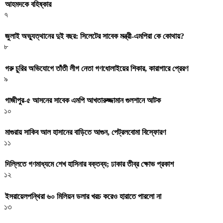
আহমদকে বহিষ্কার
৭
জুলাই অভ্যুত্থানের দুই বছর: সিলেটের সাবেক মন্ত্রী-এমপিরা কে কোথায়? ​
৮
গরু চুরির অভিযোগে তাঁতী লীগ নেতা গণধোলাইয়ের শিকার, কারাগারে প্রেরণ
৯
গাজীপুর-৫ আসনের সাবেক এমপি আখতারুজ্জামান গুলশানে আটক
১০
মাগুরায় সাকিব আল হাসানের বাড়িতে আগুন, পেট্রলবোমা বিস্ফোরণ
১১
দিল্লিতে গণমাধ্যমে শেখ হাসিনার বক্তব্য; ঢাকার তীব্র ক্ষোভ প্রকাশ
১২
ইসরায়েলপন্থিরা ৬০ মিলিয়ন ডলার খরচ করেও হারাতে পারলো না
১৩