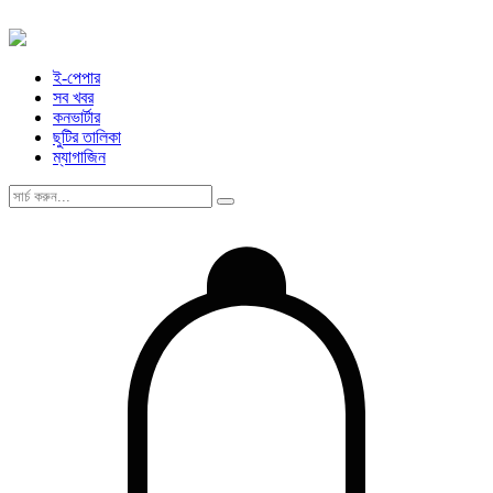
ই-পেপার
সব খবর
কনভার্টার
ছুটির তালিকা
ম্যাগাজিন