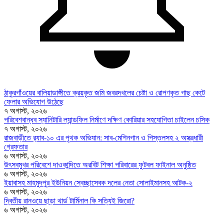
ঠাকুরগাঁওয়ের বালিয়াডাঙ্গীতে ক্রয়কৃত জমি জবরদখলের চেষ্টা ও রোপণকৃত গাছ কেটে
ফেলার অভিযোগ উঠেছে
৭ অগাস্ট, ২০২৬
পরিবেশবান্ধব স্যানিটারি ল্যান্ডফিল নির্মাণে দক্ষিণ কোরিয়ার সহযোগিতা চাইলেন চসিক
৭ অগাস্ট, ২০২৬
রাজবাড়ীতে র‍্যাব-১০ এর পৃথক অভিযান: সাব-মেশিনগান ও পিস্তলসহ ২ অস্ত্রধারী
গ্রেফতার
৬ অগাস্ট, ২০২৬
উৎসবমুখর পরিবেশে দাওকান্দিতে অরবিট শিক্ষা পরিবারের ফুটবল ফাইনাল অনুষ্ঠিত
৬ অগাস্ট, ২০২৬
ইয়াবাসহ মাহমুদপুর ইউনিয়ন স্বেচ্ছাসেবক দলের নেতা সোলাইমানসহ আটক-২
৬ অগাস্ট, ২০২৬
দ্বিতীয় রানওয়ে ছাড়া থার্ড টার্মিনাল কি সত্যিই জিরো?
৬ অগাস্ট, ২০২৬