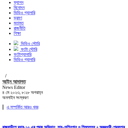
ফ্যাশন
বিনোদন
ভিডিও গ্যালারি
ভ্রমণ
মতামত
রাজনীতি
শিক্ষা
ভিডিও স্টোরি
ফটো স্টোরি
ফটোগ্যালারি
ভিডিও গ্যালারি
/
আইন আদালত
News Editor
৪ মে ২০২৩, ৮:২৮ অপরাহ্ন
অনলাইন সংস্করণ
এ সম্পর্কিত আরও খবর
রাজবাড়ীতে র‍্যাব-১০ এর পৃথক অভিযান: সাব-মেশিনগান ও পিস্তলসহ ২ অস্ত্রধারী গ্রেফতার