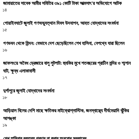
জামায়াতের সাবেক আমীর সমিতির ৩৯১ কোটি টাকা আত্মসাৎ’র অভিযোগে আটক
১৪
গোয়াইনঘাটে জুলাই গণঅভ্যুত্থান দিবস উদযাপন, আহত যোদ্ধাদের সংবর্ধনা
১৫
গণভবন থেকে হিন্দন: যেভাবে দেশ ছেড়েছিলেন শেখ হাসিনা, নেপথ্যে যারা ছিলেন
১৬
জাফলংয়ে অবৈধ ড্রেজারে বালু লুটপাট: হুমকির মুখে শতবছরের প্রাচীন মন্দির ও শ্মশান
ঘাট, ক্ষুব্ধ এলাকাবাসী
১৭
দুর্গাপুরে জুলাই যোদ্ধাদের সংবর্ধনা
১৮
আড়িয়াল বিলের দেশি মাছে ক্ষতিকর মাইক্রোপ্লাস্টিক, জনস্বাস্থ্যে দীর্ঘমেয়াদি ঝুঁকির
আশঙ্কা
১৯
শেখ হাসিনার বক্তব্য প্রচার না করার অনুরোধ সরকারের