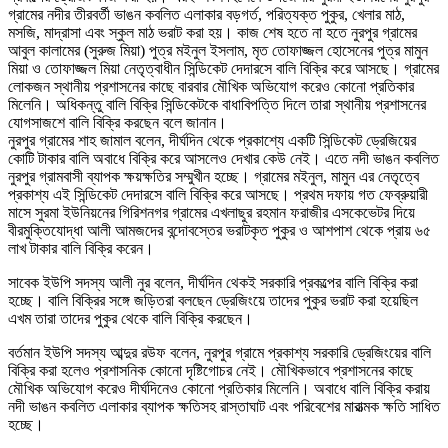
গ্রামের নদীর তীরবর্তী ভাঙন কবলিত এলাকার বড়গর্ত, পরিত্যক্ত পুকুর, খেলার মাঠ,
মসজি, মাদ্রাসা এবং স্কুল মাঠ ভরাট করা হয়। কাজ শেষ হতে না হতে নুরপুর গ্রামের
আবুল কালামের (সুরুজ মিয়া) পুত্র মইনুল ইসলাম, মৃত তোফাজ্জল হোসেনের পুত্র মামুন
মিয়া ও তোফাজ্জল মিয়া নেতৃত্বাধীন সিন্ডিকেট দেদারসে বালি বিক্রি করে আসছে। গ্রামের
লোকজন স্থানীয় প্রশাসনের কাছে বারবার মৌখিক অভিযোগ করেও কোনো প্রতিকার
মিলেনি। অধিকন্তু বালি বিক্রি সিন্ডিকেটকে বাধাবিপত্তি দিলে তারা স্থানীয় প্রশাসনের
যোগসাজশে বালি বিক্রি করছেন বলে জানান।
নুরপুর গ্রামের শাহ জামাল বলেন, দীর্ঘদিন থেকে প্রকাশ্যে একটি সিন্ডিকেট ড্রেজিয়ের
কোটি টাকার বালি অবাধে বিক্রি করে আসলেও দেখার কেউ নেই। এতে নদী ভাঙন কবলিত
নুরপুর গ্রামবাসী ব্যাপক ক্ষয়ক্ষতির সম্মুখীন হচ্ছে। গ্রামের মইনুল, মামুন এর নেতৃত্বে
প্রকাশ্য এই সিন্ডিকেট দেদারসে বালি বিক্রি করে আসছে। প্রথম দফায় গত ফেব্রুয়ারী
মাসে সুরমা ইউনিয়নের গিরিশনগর গ্রামের এখলাছুর রহমান ফরাজীর এসকেভেটর দিয়ে
বীরমুক্তিযোদ্ধা আলী আমজদের বন্দোবস্তের ভরাটকৃত পুকুর ও আশপাশ থেকে প্রায় ৬৫
লাখ টাকার বালি বিক্রি করেন।
সাবেক ইউপি সদস্য আলী নুর বলেন, দীর্ঘদিন থেকই সরকারি প্রকল্পের বালি বিক্রি করা
হচ্ছে। বালি বিক্রির সঙ্গে জড়িতরা বলছেন ড্রেজিংয়ে তাদের পুকুর ভরাট করা হয়েছিল
এখম তারা তাদের পুকুর থেকে বালি বিক্রি করছেন।
বর্তমান ইউপি সদস্য আব্দুর রউফ বলেন, নুরপুর গ্রামে প্রকাশ্য সরকারি ড্রেজিংয়ের বালি
বিক্রি করা হলেও প্রশাসনিক কোনো দৃষ্টিগোচর নেই। মৌখিকভাবে প্রশাসনের কাছে
মৌখিক অভিযোগ করেও দীর্ঘদিনেও কোনো প্রতিকার মিলেনি। অবাধে বালি বিক্রি করায়
নদী ভাঙন কবলিত এলাকার ব্যাপক ক্ষতিসহ রাস্তাঘাট এবং পরিবেশের মারাত্মক ক্ষতি সাধিত
হচ্ছে।