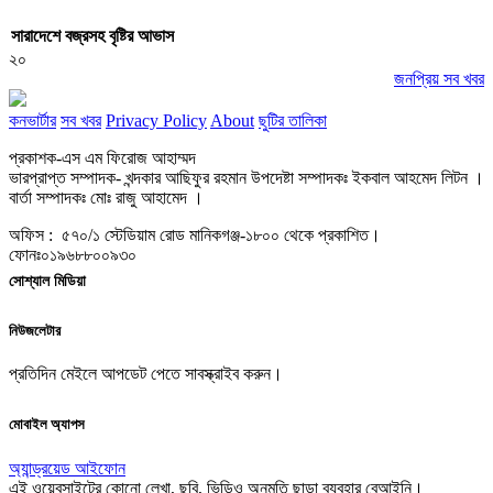
সারাদেশে বজ্রসহ বৃষ্টির আভাস
২০
জনপ্রিয় সব খবর
কনভার্টার
সব খবর
Privacy Policy
About
ছুটির তালিকা
প্রকাশক-এস এম ফিরোজ আহাম্মদ
ভারপ্রাপ্ত সম্পাদক- খন্দকার আছিফুর রহমান উপদেষ্টা সম্পাদকঃ ইকবাল আহমেদ লিটন ।
বার্তা সম্পাদকঃ মোঃ রাজু আহামেদ ।
অফিস : ৫৭০/১ স্টেডিয়াম রোড মানিকগঞ্জ-১৮০০ থেকে প্রকাশিত।
ফোনঃ০১৯৬৮৮০০৯৩০
সোশ্যাল মিডিয়া
নিউজলেটার
প্রতিদিন মেইলে আপডেট পেতে সাবস্ক্রাইব করুন।
মোবাইল অ্যাপস
অ্যান্ড্রয়েড
আইফোন
এই ওয়েবসাইটের কোনো লেখা, ছবি, ভিডিও অনুমতি ছাড়া ব্যবহার বেআইনি।