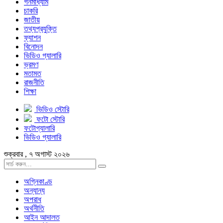
গনমাধ্যাম
চাকরি
জাতীয়
তথ্যপ্রযুক্তি
ফ্যাশন
বিনোদন
ভিডিও গ্যালারি
ভ্রমণ
মতামত
রাজনীতি
শিক্ষা
ভিডিও স্টোরি
ফটো স্টোরি
ফটোগ্যালারি
ভিডিও গ্যালারি
শুক্রবার , ৭ অগাস্ট ২০২৬
অগ্নিকাণ্ড
অন্যান্য
অপরাধ
অর্থনীতি
আইন আদালত