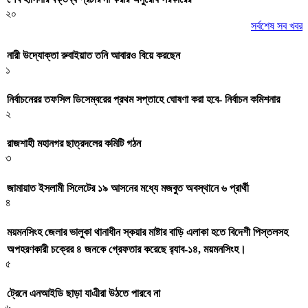
২০
সর্বশেষ সব খবর
নারী উদ্যোক্তা রুবাইয়াত তনি আবারও বিয়ে করছেন
১
নির্বাচনেরর তফসিল ডিসেম্বরের প্রথম সপ্তাহে ঘোষণা করা হবে- নির্বাচন কমিশনার
২
রাজশাহী মহানগর ছাত্রদলের কমিটি গঠন
৩
জামায়াত ইসলামী সিলেটের ১৯ আসনের মধ্যে মজবুত অবস্থানে ৬ প্রার্থী
৪
ময়মনসিংহ জেলার ভালুকা থানাধীন স্কয়ার মাষ্টার বাড়ি এলাকা হতে বিদেশী পিস্তলসহ
অপহরণকারী চক্রের ৪ জনকে গ্রেফতার করেছে র‌্যাব-১৪, ময়মনসিংহ।
৫
ট্রেনে এনআইডি ছাড়া যাএীরা উঠতে পারবে না
৬