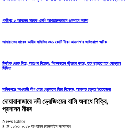
গাজীপুর-৫ আসনের সাবেক এমপি আখতারুজ্জামান গুলশানে আটক
জামায়াতের সাবেক আমীর সমিতির ৩৯১ কোটি টাকা আত্মসাৎ’র অভিযোগে আটক
টিকটক থেকে বিয়ে, অতঃপর বিচ্ছেদ: শিশুসন্তান জুঁইয়ের কাছে, তবে ছাড়তে হবে সোশ্যাল
মিডিয়া
মানিকগঞ্জে আওয়ামী লীগ নেতা গ্রেফতার ঘিরে বিক্ষোভ, আদালত চত্বরে উত্তেজনা
দোয়ারাবাজারে নদী ড্রেজিংয়ের বালি অবাধে বিক্রি,
প্রশাসন নীরব
News Editor
৪ মে ২০২৩, ৮:২৮ অপরাহ্ন
|
অনলাইন সংস্করণ