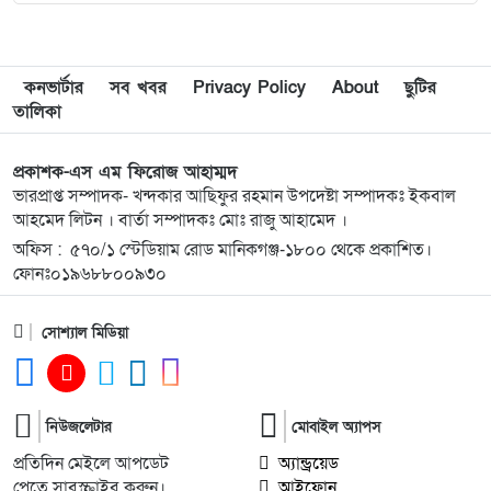
৮
পরিবারের ফুটবল ফাইনাল অনুষ্ঠিত
৯
ইয়াবাসহ মাহমুদপুর ইউনিয়ন স্বেচ্ছাসেবক দলের নেতা
কনভার্টার
সব খবর
Privacy Policy
About
ছুটির
তালিকা
সোলাইমানসহ আটক-২
প্রকাশক-এস এম ফিরোজ আহাম্মদ
১০
দ্বিতীয় রানওয়ে ছাড়া থার্ড টার্মিনাল কি সত্যিই জিরো?
ভারপ্রাপ্ত সম্পাদক- খন্দকার আছিফুর রহমান উপদেষ্টা সম্পাদকঃ ইকবাল
আহমেদ লিটন । বার্তা সম্পাদকঃ মোঃ রাজু আহামেদ ।
অফিস : ৫৭০/১ স্টেডিয়াম রোড মানিকগঞ্জ-১৮০০ থেকে প্রকাশিত।
১১
অনৈতিক কর্মকাণ্ডের অভিযোগে ‘দৈনিক অভিযোগ বার্তা’র
ফোনঃ০১৯৬৮৮০০৯৩০
স্টাফ রিপোর্টার শামীম আহমদকে বহিষ্কার
সোশ্যাল মিডিয়া
১২
জুলাই অভ্যুত্থানের দুই বছর: সিলেটের সাবেক মন্ত্রী-
এমপিরা কে কোথায়? ​
১৩
গরু চুরির অভিযোগে তাঁতী লীগ নেতা গণধোলাইয়ের
নিউজলেটার
মোবাইল অ্যাপস
শিকার, কারাগারে প্রেরণ
প্রতিদিন মেইলে আপডেট
অ্যান্ড্রয়েড
পেতে সাবস্ক্রাইব করুন।
আইফোন