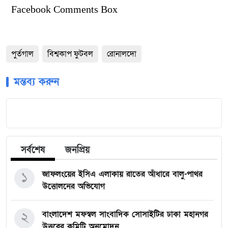
Facebook Comments Box
পুর্তগাল
বিশ্বকাপ ফুটবল
রোনালদো
মন্তব্য করুন
সর্বশেষ
জনপ্রিয়
১
জাফলংয়ের ইসিএ এলাকায় রাতের আঁধারে বালু-পাথর
উত্তোলনের অভিযোগ
২
বাংলাদেশ মফস্বল সাংবাদিক সোসাইটির ঢাকা মহানগর
উত্তরের কমিটি অনুমোদন