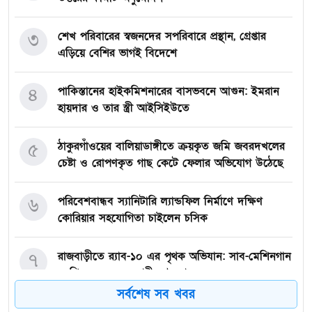
৩
শেখ পরিবারের স্বজনদের সপরিবারে প্রস্থান, গ্রেপ্তার
এড়িয়ে বেশির ভাগই বিদেশে
৪
পাকিস্তানের হাইকমিশনারের বাসভবনে আগুন: ইমরান
হায়দার ও তার স্ত্রী আইসিইউতে
৫
ঠাকুরগাঁওয়ের বালিয়াডাঙ্গীতে ক্রয়কৃত জমি জবরদখলের
চেষ্টা ও রোপণকৃত গাছ কেটে ফেলার অভিযোগ উঠেছে
৬
পরিবেশবান্ধব স্যানিটারি ল্যান্ডফিল নির্মাণে দক্ষিণ
কোরিয়ার সহযোগিতা চাইলেন চসিক
৭
রাজবাড়ীতে র‍্যাব-১০ এর পৃথক অভিযান: সাব-মেশিনগান
ও পিস্তলসহ ২ অস্ত্রধারী গ্রেফতার
সর্বশেষ সব খবর
উৎসবমুখর পরিবেশে দাওকান্দিতে অরবিট শিক্ষা