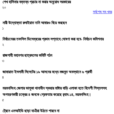
শেখ হাসিনার বক্তব্য প্রচার না করার অনুরোধ সরকারের
২০
সর্বশেষ সব খবর
নারী উদ্যোক্তা রুবাইয়াত তনি আবারও বিয়ে করছেন
১
নির্বাচনেরর তফসিল ডিসেম্বরের প্রথম সপ্তাহে ঘোষণা করা হবে- নির্বাচন কমিশনার
২
রাজশাহী মহানগর ছাত্রদলের কমিটি গঠন
৩
জামায়াত ইসলামী সিলেটের ১৯ আসনের মধ্যে মজবুত অবস্থানে ৬ প্রার্থী
৪
ময়মনসিংহ জেলার ভালুকা থানাধীন স্কয়ার মাষ্টার বাড়ি এলাকা হতে বিদেশী পিস্তলসহ
অপহরণকারী চক্রের ৪ জনকে গ্রেফতার করেছে র‌্যাব-১৪, ময়মনসিংহ।
৫
ট্রেনে এনআইডি ছাড়া যাএীরা উঠতে পারবে না