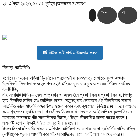
২৬ এপ্রিল ২০২৩, ১১:৩৫ পূর্বাহ্ন
|
অনলাইন সংস্করণ
অ-
অ+
📸 নিউজ ফটোকার্ড ডাউনলোড করুন
নিজস্ব প্রতিনিধিঃ
যশোরের নারকেল বাড়িয়া ক্লিনিকের প্রয়োজনীয় কাগজপত্র দেখাতে ব্যার্থ হওয়ায়
ক্লিনিকটি সিলগালা করেছেন গত ১২ই এপ্রিল বুধবার দুপুরে যশোরের সিভিল সার্জনের
একটি টিম,
এই সংবাদটি টিভি চ্যানেল, পত্রিকায় ও অনলাইনে প্রকাশ করায় প্রকাশ করায়, ক্ষিপ্ত
হয়ে ক্লিনিক মালিক ডাঃ জামিউল হাসান সেতুসহ তার লোকজন ওই ক্লিনিকের সামনে
আতর্কিত ভাবে সাংবাদিকদের উপর হামলা করেন এবং ক্যামেরা ছিনিয়ে নেয়। চলে যাওয়ার
সময় খুন,গুমের হুমকি দেন। পরবর্তীতে নিজেকে বাঁচাতে গত ১৩ই এপ্রিল বৃহস্পতিবারে
যশোরের আদালতে পাঁচ সাংবাদিকের বিরুদ্ধে মিথ্যা চাঁদাবাজির মামলা দায়ের করেন।
মামলাটি যশোর সিআইডি’তে তদন্তাধীন রয়েছেন।
উক্ত মিথ্যা চাঁদাবাজি মামলায় এশিয়ান টেলিভিশনের যশোর জেলা প্রতিনিধি নাসির উদ্দিন
(নাসিম)কে প্রধান আসামি করে পাঁচ সাংবাদিকের নামে একটি মামলা দায়ের করেন।