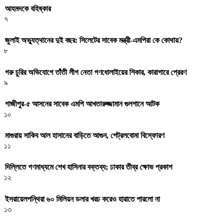
আহমদকে বহিষ্কার
৭
জুলাই অভ্যুত্থানের দুই বছর: সিলেটের সাবেক মন্ত্রী-এমপিরা কে কোথায়? ​
৮
গরু চুরির অভিযোগে তাঁতী লীগ নেতা গণধোলাইয়ের শিকার, কারাগারে প্রেরণ
৯
গাজীপুর-৫ আসনের সাবেক এমপি আখতারুজ্জামান গুলশানে আটক
১০
মাগুরায় সাকিব আল হাসানের বাড়িতে আগুন, পেট্রলবোমা বিস্ফোরণ
১১
দিল্লিতে গণমাধ্যমে শেখ হাসিনার বক্তব্য; ঢাকার তীব্র ক্ষোভ প্রকাশ
১২
ইসরায়েলপন্থিরা ৬০ মিলিয়ন ডলার খরচ করেও হারাতে পারলো না
১৩