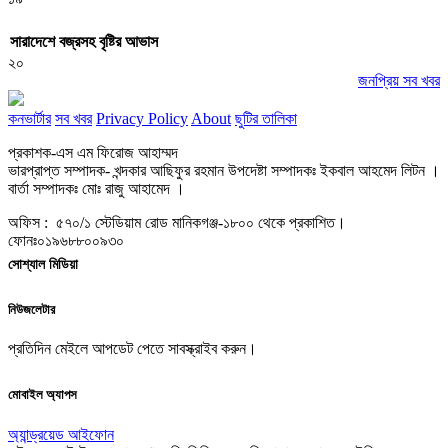
সারাদেশে বজ্রসহ বৃষ্টির আভাস
২০
জনপ্রিয় সব খবর
কনভার্টার
সব খবর
Privacy Policy
About
ছুটির তালিকা
প্রকাশক-এস এম ফিরোজ আহাম্মদ
ভারপ্রাপ্ত সম্পাদক- খন্দকার আছিফুর রহমান উপদেষ্টা সম্পাদকঃ ইকবাল আহমেদ লিটন ।
বার্তা সম্পাদকঃ মোঃ রাজু আহামেদ ।
অফিস : ৫৭০/১ স্টেডিয়াম রোড মানিকগঞ্জ-১৮০০ থেকে প্রকাশিত।
ফোনঃ০১৯৬৮৮০০৯৩০
সোশ্যাল মিডিয়া
নিউজলেটার
প্রতিদিন মেইলে আপডেট পেতে সাবস্ক্রাইব করুন।
মোবাইল অ্যাপস
অ্যান্ড্রয়েড
আইফোন