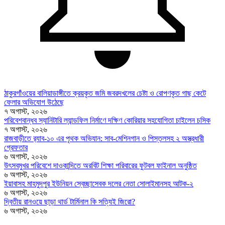
ঠাকুরগাঁওয়ের বালিয়াডাঙ্গীতে ক্রয়কৃত জমি জবরদখলের চেষ্টা ও রোপণকৃত গাছ কেটে
ফেলার অভিযোগ উঠেছে
৭ অগাস্ট, ২০২৬
পরিবেশবান্ধব স্যানিটারি ল্যান্ডফিল নির্মাণে দক্ষিণ কোরিয়ার সহযোগিতা চাইলেন চসিক
৭ অগাস্ট, ২০২৬
রাজবাড়ীতে র‍্যাব-১০ এর পৃথক অভিযান: সাব-মেশিনগান ও পিস্তলসহ ২ অস্ত্রধারী
গ্রেফতার
৬ অগাস্ট, ২০২৬
উৎসবমুখর পরিবেশে দাওকান্দিতে অরবিট শিক্ষা পরিবারের ফুটবল ফাইনাল অনুষ্ঠিত
৬ অগাস্ট, ২০২৬
ইয়াবাসহ মাহমুদপুর ইউনিয়ন স্বেচ্ছাসেবক দলের নেতা সোলাইমানসহ আটক-২
৬ অগাস্ট, ২০২৬
দ্বিতীয় রানওয়ে ছাড়া থার্ড টার্মিনাল কি সত্যিই জিরো?
৬ অগাস্ট, ২০২৬