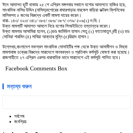
ঈদে আদালত ছুটি থাকায় ২৫ শে এপ্রিল মঙ্গলবার সকালে যশোর আদালতে হাজির হয়ে,
সাংবাদিক নাসির উদ্দিন (নাসিম)যশোরের বাঘারপাড়ার নারকেল বাড়িয়া ডক্টরস ক্লিনিকের
মালিকসহ ৫ জনের বিরুদ্ধে একটি মামলা দায়ের করেন।
ধারা- ১৪৩/ ৩২৩/ ৩৪১/ ৩৮৫/ ৩৮৬/ ৩৮৭/ ৩৭৯/ ৫০৬(২) দ:বি:।
উক্ত মামলাটি আদালত আমলে নিয়ে যশোর সিআইডিতে হস্তান্তর করেন।
উক্ত মামলার আসামিরা হলেন, (১)ডাঃ জামিউল হাসান সেতু (২) ফাতেমাতুল বন্হী (৩) ডাঃ
সোনিয়া শারমিন (৪) সাবিয়া আক্তার মুন্নি (৫)রিয়াদ হাসান।
উল্লেখ্য,বাংলাদেশ মফস্বল সাংবাদিক সোসাইটির পক্ষ থেকে উক্ত আসামীগন ও মিথ্যা
মামলাবাজ চক্রের বিরুদ্ধে সারাদেশে মানববন্ধন ও প্রতিবাদ কর্মসূচি ঘোষণা করা হয়েছে।
রাজশাহীতে ২৭ এপ্রিল এরপর ধারাবাহিক ভাবে সারাদেশে এই কর্মসূচি পালিত হবে।
Facebook Comments Box
মন্তব্য করুন
সর্বশেষ
জনপ্রিয়