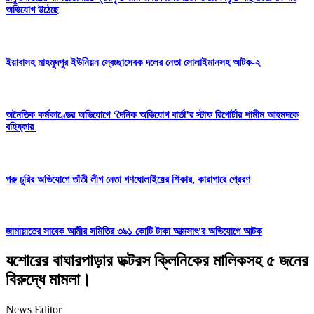
অভিযোগ উঠেছে
ইয়াবাসহ মাহমুদপুর ইউনিয়ন স্বেচ্ছাসেবক দলের নেতা সোলাইমানসহ আটক-২
অনৈতিক কর্মকাণ্ডের অভিযোগে ‘দৈনিক অভিযোগ বার্তা’র স্টাফ রিপোর্টার শামীম আহমদকে
বহিষ্কার
গরু চুরির অভিযোগে তাঁতী লীগ নেতা গণধোলাইয়ের শিকার, কারাগারে প্রেরণ
জামায়াতের সাবেক আমীর সমিতির ৩৯১ কোটি টাকা আত্মসাৎ’র অভিযোগে আটক
যশোরের বাঘারপাড়ার ডক্টরস ক্লিনিকের মালিকসহ ৫ জনের
বিরুদ্ধে মামলা।
News Editor