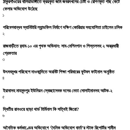
ঠাকুরগাঁওয়ের বালিয়াডাঙ্গীতে ক্রয়কৃত জমি জবরদখলের চেষ্টা ও রোপণকৃত গাছ কেটে
ফেলার অভিযোগ উঠেছে
১
পরিবেশবান্ধব স্যানিটারি ল্যান্ডফিল নির্মাণে দক্ষিণ কোরিয়ার সহযোগিতা চাইলেন চসিক
২
রাজবাড়ীতে র‍্যাব-১০ এর পৃথক অভিযান: সাব-মেশিনগান ও পিস্তলসহ ২ অস্ত্রধারী
গ্রেফতার
৩
উৎসবমুখর পরিবেশে দাওকান্দিতে অরবিট শিক্ষা পরিবারের ফুটবল ফাইনাল অনুষ্ঠিত
৪
ইয়াবাসহ মাহমুদপুর ইউনিয়ন স্বেচ্ছাসেবক দলের নেতা সোলাইমানসহ আটক-২
৫
দ্বিতীয় রানওয়ে ছাড়া থার্ড টার্মিনাল কি সত্যিই জিরো?
৬
অনৈতিক কর্মকাণ্ডের অভিযোগে ‘দৈনিক অভিযোগ বার্তা’র স্টাফ রিপোর্টার শামীম