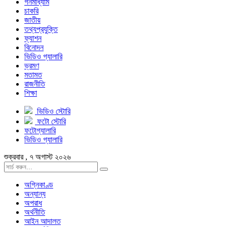
গনমাধ্যাম
চাকরি
জাতীয়
তথ্যপ্রযুক্তি
ফ্যাশন
বিনোদন
ভিডিও গ্যালারি
ভ্রমণ
মতামত
রাজনীতি
শিক্ষা
ভিডিও স্টোরি
ফটো স্টোরি
ফটোগ্যালারি
ভিডিও গ্যালারি
শুক্রবার , ৭ অগাস্ট ২০২৬
অগ্নিকাণ্ড
অন্যান্য
অপরাধ
অর্থনীতি
আইন আদালত