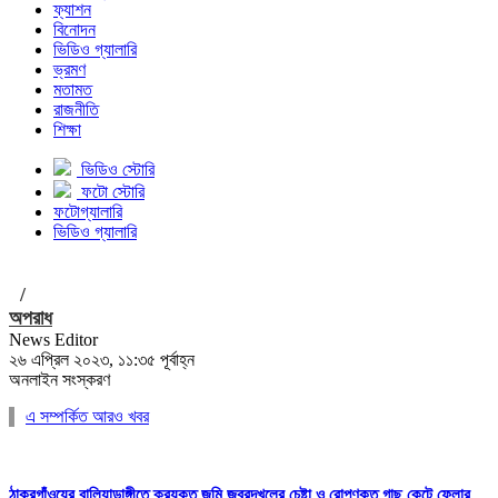
ফ্যাশন
বিনোদন
ভিডিও গ্যালারি
ভ্রমণ
মতামত
রাজনীতি
শিক্ষা
ভিডিও স্টোরি
ফটো স্টোরি
ফটোগ্যালারি
ভিডিও গ্যালারি
/
অপরাধ
News Editor
২৬ এপ্রিল ২০২৩, ১১:৩৫ পূর্বাহ্ন
অনলাইন সংস্করণ
এ সম্পর্কিত আরও খবর
ঠাকুরগাঁওয়ের বালিয়াডাঙ্গীতে ক্রয়কৃত জমি জবরদখলের চেষ্টা ও রোপণকৃত গাছ কেটে ফেলার