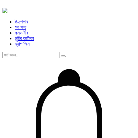
ই-পেপার
সব খবর
কনভার্টার
ছুটির তালিকা
ম্যাগাজিন