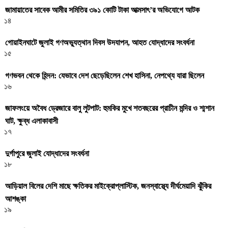
জামায়াতের সাবেক আমীর সমিতির ৩৯১ কোটি টাকা আত্মসাৎ’র অভিযোগে আটক
১৪
গোয়াইনঘাটে জুলাই গণঅভ্যুত্থান দিবস উদযাপন, আহত যোদ্ধাদের সংবর্ধনা
১৫
গণভবন থেকে হিন্দন: যেভাবে দেশ ছেড়েছিলেন শেখ হাসিনা, নেপথ্যে যারা ছিলেন
১৬
জাফলংয়ে অবৈধ ড্রেজারে বালু লুটপাট: হুমকির মুখে শতবছরের প্রাচীন মন্দির ও শ্মশান
ঘাট, ক্ষুব্ধ এলাকাবাসী
১৭
দুর্গাপুরে জুলাই যোদ্ধাদের সংবর্ধনা
১৮
আড়িয়াল বিলের দেশি মাছে ক্ষতিকর মাইক্রোপ্লাস্টিক, জনস্বাস্থ্যে দীর্ঘমেয়াদি ঝুঁকির
আশঙ্কা
১৯