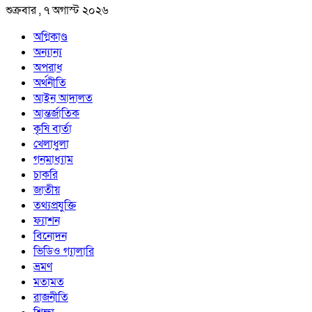
শুক্রবার , ৭ অগাস্ট ২০২৬
অগ্নিকাণ্ড
অন্যান্য
অপরাধ
অর্থনীতি
আইন আদালত
আন্তর্জাতিক
কৃষি বার্তা
খেলাধুলা
গনমাধ্যাম
চাকরি
জাতীয়
তথ্যপ্রযুক্তি
ফ্যাশন
বিনোদন
ভিডিও গ্যালারি
ভ্রমণ
মতামত
রাজনীতি