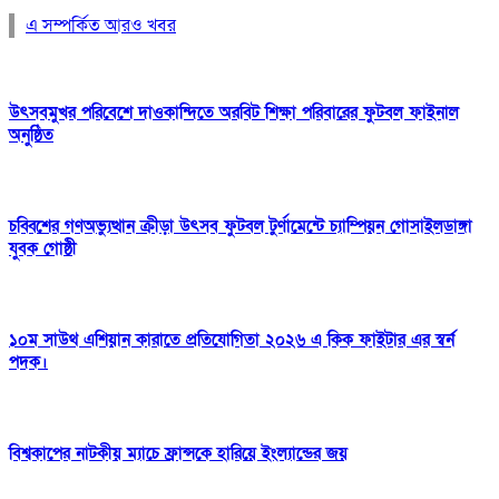
এ সম্পর্কিত আরও খবর
উৎসবমুখর পরিবেশে দাওকান্দিতে অরবিট শিক্ষা পরিবারের ফুটবল ফাইনাল
অনুষ্ঠিত
চব্বিশের গণঅভ্যুত্থান ক্রীড়া উৎসব ফুটবল টুর্ণামেন্টে চ্যাম্পিয়ন গোসাইলডাঙ্গা
যুবক গোষ্ঠী
১০ম সাউথ এশিয়ান কারাতে প্রতিযোগিতা ২০২৬ এ কিক ফাইটার এর স্বর্ন
পদক।
বিশ্বকাপের নাটকীয় ম্যাচে ফ্রান্সকে হারিয়ে ইংল্যান্ডের জয়