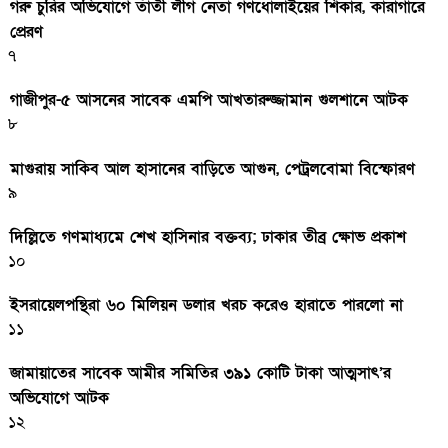
গরু চুরির অভিযোগে তাঁতী লীগ নেতা গণধোলাইয়ের শিকার, কারাগারে
প্রেরণ
৭
গাজীপুর-৫ আসনের সাবেক এমপি আখতারুজ্জামান গুলশানে আটক
৮
মাগুরায় সাকিব আল হাসানের বাড়িতে আগুন, পেট্রলবোমা বিস্ফোরণ
৯
দিল্লিতে গণমাধ্যমে শেখ হাসিনার বক্তব্য; ঢাকার তীব্র ক্ষোভ প্রকাশ
১০
ইসরায়েলপন্থিরা ৬০ মিলিয়ন ডলার খরচ করেও হারাতে পারলো না
১১
জামায়াতের সাবেক আমীর সমিতির ৩৯১ কোটি টাকা আত্মসাৎ’র
অভিযোগে আটক
১২