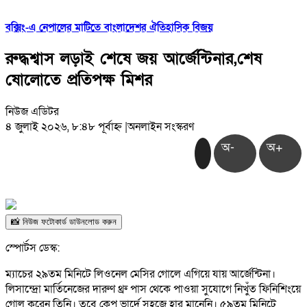
বক্সিং-এ নেপালের মাটিতে বাংলাদেশর ঐতিহাসিক বিজয়
রুদ্ধশ্বাস লড়াই শেষে জয় আর্জেন্টিনার,শেষ
ষোলোতে প্রতিপক্ষ মিশর
নিউজ এডিটর
৪ জুলাই ২০২৬, ৮:৪৮ পূর্বাহ্ন
|
অনলাইন সংস্করণ
অ-
অ+
📸 নিউজ ফটোকার্ড ডাউনলোড করুন
স্পোর্টস ডেস্ক:
ম্যাচের ২৯তম মিনিটে লিওনেল মেসির গোলে এগিয়ে যায় আর্জেন্টিনা।
লিসান্দ্রো মার্তিনেজের দারুণ থ্রু পাস থেকে পাওয়া সুযোগে নিখুঁত ফিনিশিংয়ে
গোল করেন তিনি। তবে কেপ ভার্দে সহজে হার মানেনি। ৫৯তম মিনিটে