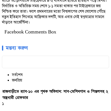
ম্যাচে অস্ট্রেলিয়াকে টাইব্রেকারে ৪-২ ব্যবধানে হারিয়ে ইতিহাস গড়ে মিশর।
নির্ধারিত ও অতিরিক্ত সময় শেষে ১-১ সমতা থাকার পর টাইব্রেকারে জয়
নিশ্চিত করে তারা। ফলে প্রথমবারের মতো বিশ্বকাপের শেষ ষোলোয় পৌঁছে
নতুন ইতিহাস লিখেছে আফ্রিকার দলটি, আর এবার সেই স্বপ্নযাত্রার সামনে
দাঁড়াবে আর্জেন্টিনা।
Facebook Comments Box
মন্তব্য করুন
সর্বশেষ
জনপ্রিয়
রাজবাড়ীতে র‍্যাব-১০ এর পৃথক অভিযান: সাব-মেশিনগান ও পিস্তলসহ ২
অস্ত্রধারী গ্রেফতার
১