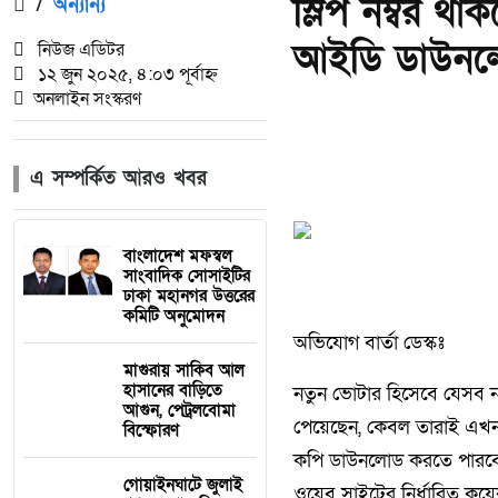
স্লিপ নম্বর 
/
অন্যান্য
আইডি ডাউনল
নিউজ এডিটর
১২ জুন ২০২৫, ৪:০৩ পূর্বাহ্ন
অনলাইন সংস্করণ
এ সম্পর্কিত আরও খবর
বাংলাদেশ মফস্বল
সাংবাদিক সোসাইটির
ঢাকা মহানগর উত্তরের
কমিটি অনুমোদন
অভিযোগ বার্তা ডেস্কঃ
মাগুরায় সাকিব আল
হাসানের বাড়িতে
নতুন ভোটার হিসেবে যেসব না
আগুন, পেট্রলবোমা
পেয়েছেন, কেবল তারাই এখন
বিস্ফোরণ
কপি ডাউনলোড করতে পারবেন
গোয়াইনঘাটে জুলাই
ওয়েব সাইটের নির্ধারিত কয়