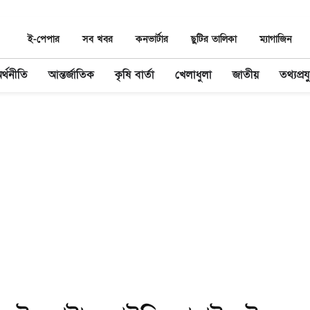
ই-পেপার
সব খবর
কনভার্টার
ছুটির তালিকা
ম্যাগাজিন
র্থনীতি
আন্তর্জাতিক
কৃষি বার্তা
খেলাধুলা
জাতীয়
তথ্যপ্রযু