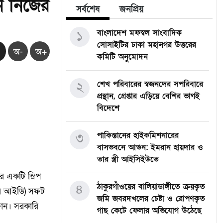
ন নিজের
সর্বশেষ
জনপ্রিয়
১
বাংলাদেশ মফস্বল সাংবাদিক
সোসাইটির ঢাকা মহানগর উত্তরের
অ-
অ+
কমিটি অনুমোদন
২
শেখ পরিবারের স্বজনদের সপরিবারে
প্রস্থান, গ্রেপ্তার এড়িয়ে বেশির ভাগই
বিদেশে
৩
পাকিস্তানের হাইকমিশনারের
বাসভবনে আগুন: ইমরান হায়দার ও
তার স্ত্রী আইসিইউতে
র একটি স্লিপ
৪
ঠাকুরগাঁওয়ের বালিয়াডাঙ্গীতে ক্রয়কৃত
ার আইডি) সফট
জমি জবরদখলের চেষ্টা ও রোপণকৃত
োন। সরকারি
গাছ কেটে ফেলার অভিযোগ উঠেছে