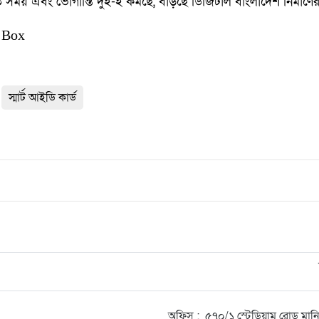
সময় এবং ভোগান্তি দুই-ই কমছে, বাড়ছে ডিজিটাল বাংলাদেশ নির্মাণের
 Box
স্মার্ট আইডি কার্ড
অফিস : ৫৭০/১ স্টেডিয়াম রোড মা