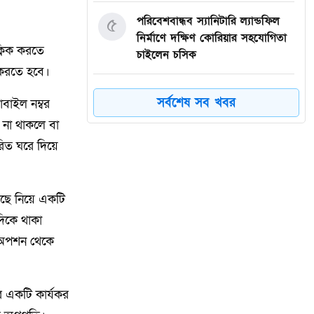
৫
পরিবেশবান্ধব স্যানিটারি ল্যান্ডফিল
নির্মাণে দক্ষিণ কোরিয়ার সহযোগিতা
্লিক করতে
চাইলেন চসিক
 করতে হবে।
৬
রাজবাড়ীতে র‍্যাব-১০ এর পৃথক
সর্বশেষ সব খবর
োবাইল নম্বর
অভিযান: সাব-মেশিনগান ও পিস্তলসহ
 না থাকলে বা
২ অস্ত্রধারী গ্রেফতার
রিত ঘরে দিয়ে
৭
উৎসবমুখর পরিবেশে দাওকান্দিতে
অরবিট শিক্ষা পরিবারের ফুটবল
েছে নিয়ে একটি
ফাইনাল অনুষ্ঠিত
 দিকে থাকা
৮
ইয়াবাসহ মাহমুদপুর ইউনিয়ন
’ অপশন থেকে
স্বেচ্ছাসেবক দলের নেতা
সোলাইমানসহ আটক-২
র একটি কার্যকর
দ্বিতীয় রানওয়ে ছাড়া থার্ড টার্মিনাল কি