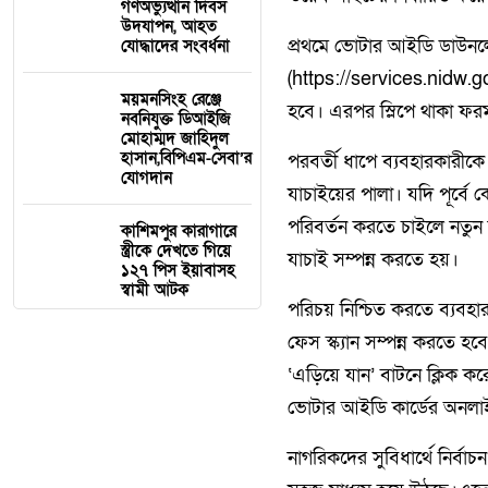
গণঅভ্যুত্থান দিবস
উদযাপন, আহত
প্রথমে ভোটার আইডি ডাউনল
যোদ্ধাদের সংবর্ধনা
(https://services.nidw.g
ময়মনসিংহ রেঞ্জে
হবে। এরপর স্লিপে থাকা ফরম
নবনিযুক্ত ডিআইজি
মোহাম্মদ জাহিদুল
হাসান,বিপিএম-সেবা’র
পরবর্তী ধাপে ব্যবহারকারীকে
যোগদান
যাচাইয়ের পালা। যদি পূর্বে
পরিবর্তন করতে চাইলে নতুন
কাশিমপুর কারাগারে
স্ত্রীকে দেখতে গিয়ে
যাচাই সম্পন্ন করতে হয়।
১২৭ পিস ইয়াবাসহ
স্বামী আটক
পরিচয় নিশ্চিত করতে ব্যবহ
ফেস স্ক্যান সম্পন্ন করতে হব
‘এড়িয়ে যান’ বাটনে ক্লিক ক
ভোটার আইডি কার্ডের অনলাই
নাগরিকদের সুবিধার্থে নির্