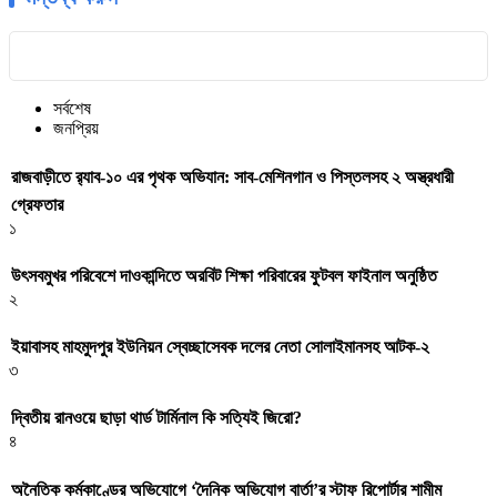
সর্বশেষ
জনপ্রিয়
রাজবাড়ীতে র‍্যাব-১০ এর পৃথক অভিযান: সাব-মেশিনগান ও পিস্তলসহ ২ অস্ত্রধারী
গ্রেফতার
১
উৎসবমুখর পরিবেশে দাওকান্দিতে অরবিট শিক্ষা পরিবারের ফুটবল ফাইনাল অনুষ্ঠিত
২
ইয়াবাসহ মাহমুদপুর ইউনিয়ন স্বেচ্ছাসেবক দলের নেতা সোলাইমানসহ আটক-২
৩
দ্বিতীয় রানওয়ে ছাড়া থার্ড টার্মিনাল কি সত্যিই জিরো?
৪
অনৈতিক কর্মকাণ্ডের অভিযোগে ‘দৈনিক অভিযোগ বার্তা’র স্টাফ রিপোর্টার শামীম