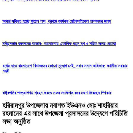
আবার সক্রিয় হচ্ছে ফুয়েল পাস, প্রথমে কার্যকর মোটরসাইকেল চালকদের জন্য
মন্ত্রিসভায় রদবদলের আভাস: আলোচনায় একাধিক নতুন মুখ ও শরিক দলের নেতারা
ধর্মের নামে বাংলাদেশে বিভাজনের কোনো সুযোগ নেই, সবার সমান অধিকার: স্থানীয় সরকার
মন্ত্রী
রাষ্ট্রপতির পদত্যাগপএ গ্রহন করতে সফর সংক্ষিপ্ত করে দেশে ফিরছেন স্পিকার
হরিরামপুর উপজেলায় নবাগত ইউএনও মোঃ শাহরিয়ার
রহমানের এর সাথে উপজেলা প্রসাসনের উদ্যেগে পরিচিতি
সভা অনুষ্ঠিত