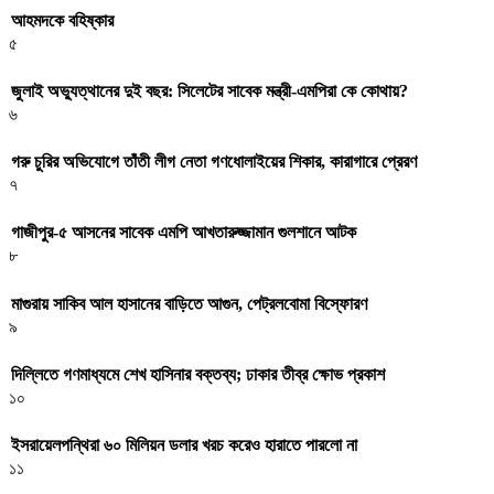
আহমদকে বহিষ্কার
৫
জুলাই অভ্যুত্থানের দুই বছর: সিলেটের সাবেক মন্ত্রী-এমপিরা কে কোথায়? ​
৬
গরু চুরির অভিযোগে তাঁতী লীগ নেতা গণধোলাইয়ের শিকার, কারাগারে প্রেরণ
৭
গাজীপুর-৫ আসনের সাবেক এমপি আখতারুজ্জামান গুলশানে আটক
৮
মাগুরায় সাকিব আল হাসানের বাড়িতে আগুন, পেট্রলবোমা বিস্ফোরণ
৯
দিল্লিতে গণমাধ্যমে শেখ হাসিনার বক্তব্য; ঢাকার তীব্র ক্ষোভ প্রকাশ
১০
ইসরায়েলপন্থিরা ৬০ মিলিয়ন ডলার খরচ করেও হারাতে পারলো না
১১