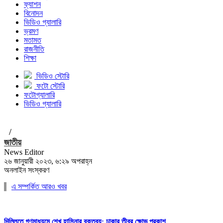
ফ্যাশন
বিনোদন
ভিডিও গ্যালারি
ভ্রমণ
মতামত
রাজনীতি
শিক্ষা
ভিডিও স্টোরি
ফটো স্টোরি
ফটোগ্যালারি
ভিডিও গ্যালারি
/
জাতীয়
News Editor
২৬ জানুয়ারী ২০২৩, ৬:২৯ অপরাহ্ন
অনলাইন সংস্করণ
এ সম্পর্কিত আরও খবর
দিল্লিতে গণমাধ্যমে শেখ হাসিনার বক্তব্য; ঢাকার তীব্র ক্ষোভ প্রকাশ