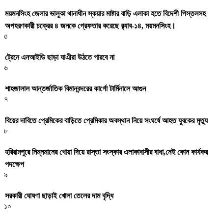
ময়মনসিংহ জেলার ভালুকা থানাধীন স্কয়ার মাষ্টার বাড়ি এলাকা হতে বিদেশী পিস্তলসহ
অপহরণকারী চক্রের ৪ জনকে গ্রেফতার করেছে র‌্যাব-১৪, ময়মনসিংহ।
৫
ট্রেনে এনআইডি ছাড়া যাএীরা উঠতে পারবে না
৬
শাহজালাল আন্তর্জাতিক বিমানবন্দরের কার্গো টার্মিনালে আগুন
৭
বিয়ের দাবিতে প্রেমিকের বাড়িতে প্রেমিকার অবস্থান নিয়ে সংঘর্ষে আহত যুবকের মৃত্যু
৮
হরিরামপুরে নিম্নমানের খোয়া দিয়ে রাস্তা সংস্কার এলাকাবাসীর বাধা,নেই কোন কার্যকর
পদক্ষেপ
৯
সরকারী ঘােষণা ছাড়াই খােলা তেলের দাম বৃদ্ধি
১০