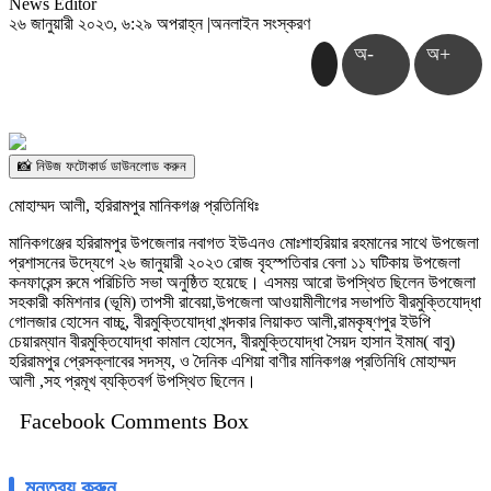
News Editor
২৬ জানুয়ারী ২০২৩, ৬:২৯ অপরাহ্ন
|
অনলাইন সংস্করণ
অ-
অ+
📸 নিউজ ফটোকার্ড ডাউনলোড করুন
মোহাম্মদ আলী, হরিরামপুর মানিকগঞ্জ প্রতিনিধিঃ
মানিকগঞ্জের হরিরামপুর উপজেলার নবাগত ইউএনও মোঃশাহরিয়ার রহমানের সাথে উপজেলা
প্রশাসনের উদ্যেগে ২৬ জানুয়ারী ২০২৩ রোজ বৃহস্পতিবার বেলা ১১ ঘটিকায় উপজেলা
কনফারেন্স রুমে পরিচিতি সভা অনুষ্ঠিত হয়েছে। এসময় আরো উপস্থিত ছিলেন উপজেলা
সহকারী কমিশনার (ভূমি) তাপসী রাবেয়া,উপজেলা আওয়ামীলীগের সভাপতি বীরমুক্তিযোদ্ধা
গোলজার হোসেন বাচ্চু, বীরমুক্তিযোদ্ধা খন্দকার লিয়াকত আলী,রামকৃষ্ণপুর ইউপি
চেয়ারম্যান বীরমুক্তিযোদ্ধা কামাল হোসেন, বীরমুক্তিযোদ্ধা সৈয়দ হাসান ইমাম( বাবু)
হরিরামপুর প্রেসক্লাবের সদস্য, ও দৈনিক এশিয়া বাণীর মানিকগঞ্জ প্রতিনিধি মোহাম্মদ
আলী ,সহ প্রমূখ ব্যক্তিবর্গ উপস্থিত ছিলেন।
Facebook Comments Box
মন্তব্য করুন