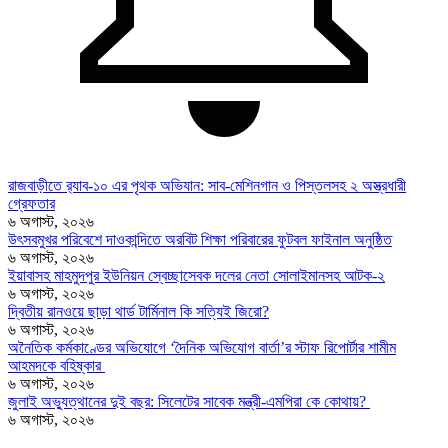
রাজবাড়ীতে র‍্যাব-১০ এর পৃথক অভিযান: সাব-মেশিনগান ও পিস্তলসহ ২ অস্ত্রধারী
গ্রেফতার
৬ অগাস্ট, ২০২৬
উৎসবমুখর পরিবেশে দাওকান্দিতে অরবিট শিক্ষা পরিবারের ফুটবল ফাইনাল অনুষ্ঠিত
৬ অগাস্ট, ২০২৬
ইয়াবাসহ মাহমুদপুর ইউনিয়ন স্বেচ্ছাসেবক দলের নেতা সোলাইমানসহ আটক-২
৬ অগাস্ট, ২০২৬
দ্বিতীয় রানওয়ে ছাড়া থার্ড টার্মিনাল কি সত্যিই জিরো?
৬ অগাস্ট, ২০২৬
অনৈতিক কর্মকাণ্ডের অভিযোগে ‘দৈনিক অভিযোগ বার্তা’র স্টাফ রিপোর্টার শামীম
আহমদকে বহিষ্কার
৬ অগাস্ট, ২০২৬
জুলাই অভ্যুত্থানের দুই বছর: সিলেটের সাবেক মন্ত্রী-এমপিরা কে কোথায়? ​
৬ অগাস্ট, ২০২৬