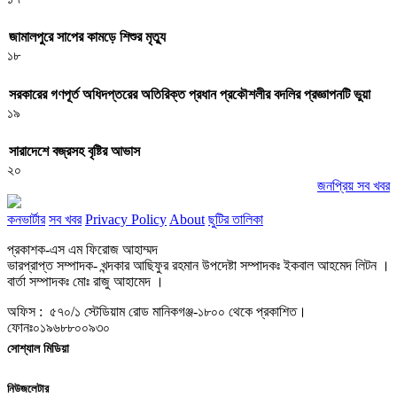
জামালপুরে সাপের কামড়ে শিশুর মৃত্যু
১৮
সরকারের গণপূর্ত অধিদপ্তরের অতিরিক্ত প্রধান প্রকৌশলীর বদলির প্রজ্ঞাপনটি ভুয়া
১৯
সারাদেশে বজ্রসহ বৃষ্টির আভাস
২০
জনপ্রিয় সব খবর
কনভার্টার
সব খবর
Privacy Policy
About
ছুটির তালিকা
প্রকাশক-এস এম ফিরোজ আহাম্মদ
ভারপ্রাপ্ত সম্পাদক- খন্দকার আছিফুর রহমান উপদেষ্টা সম্পাদকঃ ইকবাল আহমেদ লিটন ।
বার্তা সম্পাদকঃ মোঃ রাজু আহামেদ ।
অফিস : ৫৭০/১ স্টেডিয়াম রোড মানিকগঞ্জ-১৮০০ থেকে প্রকাশিত।
ফোনঃ০১৯৬৮৮০০৯৩০
সোশ্যাল মিডিয়া
নিউজলেটার