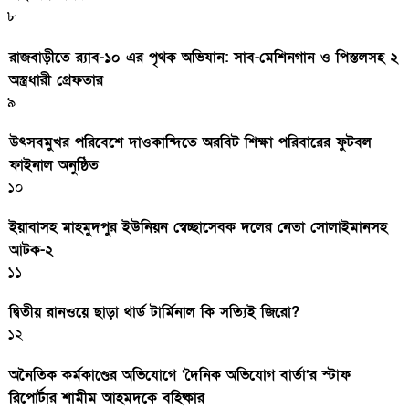
৮
রাজবাড়ীতে র‍্যাব-১০ এর পৃথক অভিযান: সাব-মেশিনগান ও পিস্তলসহ ২
অস্ত্রধারী গ্রেফতার
৯
উৎসবমুখর পরিবেশে দাওকান্দিতে অরবিট শিক্ষা পরিবারের ফুটবল
ফাইনাল অনুষ্ঠিত
১০
ইয়াবাসহ মাহমুদপুর ইউনিয়ন স্বেচ্ছাসেবক দলের নেতা সোলাইমানসহ
আটক-২
১১
দ্বিতীয় রানওয়ে ছাড়া থার্ড টার্মিনাল কি সত্যিই জিরো?
১২
অনৈতিক কর্মকাণ্ডের অভিযোগে ‘দৈনিক অভিযোগ বার্তা’র স্টাফ
রিপোর্টার শামীম আহমদকে বহিষ্কার