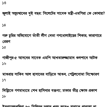
১৩
জুলাই অভ্যুত্থানের দুই বছর: সিলেটের সাবেক মন্ত্রী-এমপিরা কে কোথায়?
১৪
গরু চুরির অভিযোগে তাঁতী লীগ নেতা গণধোলাইয়ের শিকার, কারাগারে
প্রেরণ
১৫
গাজীপুর-৫ আসনের সাবেক এমপি আখতারুজ্জামান গুলশানে আটক
১৬
মাগুরায় সাকিব আল হাসানের বাড়িতে আগুন, পেট্রলবোমা বিস্ফোরণ
১৭
দিল্লিতে গণমাধ্যমে শেখ হাসিনার বক্তব্য; ঢাকার তীব্র ক্ষোভ প্রকাশ
১৮
ইসরায়েলপন্থিরা ৬০ মিলিয়ন ডলার খরচ করেও হারাতে পারলো না