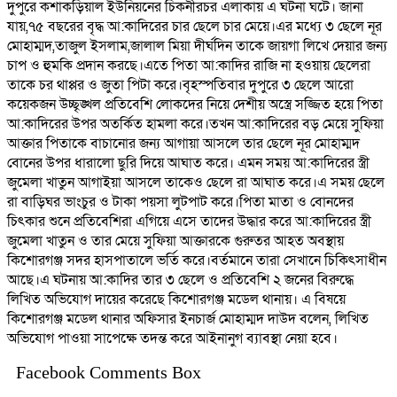
দুপুরে কর্শাকড়িয়াল ইউনিয়নের চিকনীরচর এলাকায় এ ঘটনা ঘটে। জানা
যায়,৭৫ বছরের বৃদ্ধ আ:কাদিরের চার ছেলে চার মেয়ে।এর মধ্যে ৩ ছেলে নূর
মোহাম্মদ,তাজুল ইসলাম,জালাল মিয়া দীর্ঘদিন তাকে জায়গা লিখে দেয়ার জন্য
চাপ ও হুমকি প্রদান করছে।এতে পিতা আ:কাদির রাজি না হওয়ায় ছেলেরা
তাকে চর থাপ্পর ও জুতা পিটা করে।বৃহস্পতিবার দুপুরে ৩ ছেলে আরো
কয়েকজন উচ্ছৃঙ্খল প্রতিবেশি লোকদের নিয়ে দেশীয় অস্ত্রে সজ্জিত হয়ে পিতা
আ:কাদিরের উপর অতর্কিত হামলা করে।তখন আ:কাদিরের বড় মেয়ে সুফিয়া
আক্তার পিতাকে বাচানোর জন্য আগায়া আসলে তার ছেলে নূর মোহাম্মদ
বোনের উপর ধারালো ছুরি দিয়ে আঘাত করে। এমন সময় আ:কাদিরের স্ত্রী
জুমেলা খাতুন আগাইয়া আসলে তাকেও ছেলে রা আঘাত করে।এ সময় ছেলে
রা বাড়িঘর ভাংচুর ও টাকা পয়সা লুটপাট করে।পিতা মাতা ও বোনদের
চিৎকার শুনে প্রতিবেশিরা এগিয়ে এসে তাদের উদ্ধার করে আ:কাদিরের স্ত্রী
জুমেলা খাতুন ও তার মেয়ে সুফিয়া আক্তারকে গুরুতর আহত অবস্থায়
কিশোরগঞ্জ সদর হাসপাতালে ভর্তি করে।বর্তমানে তারা সেখানে চিকিৎসাধীন
আছে।এ ঘটনায় আ:কাদির তার ৩ ছেলে ও প্রতিবেশি ২ জনের বিরুদ্ধে
লিখিত অভিযোগ দায়ের করেছে কিশোরগঞ্জ মডেল থানায়। এ বিষয়ে
কিশোরগঞ্জ মডেল থানার অফিসার ইনচার্জ মোহাম্মদ দাউদ বলেন, লিখিত
অভিযোগ পাওয়া সাপেক্ষে তদন্ত করে আইনানুগ ব্যাবস্থা নেয়া হবে।
Facebook Comments Box