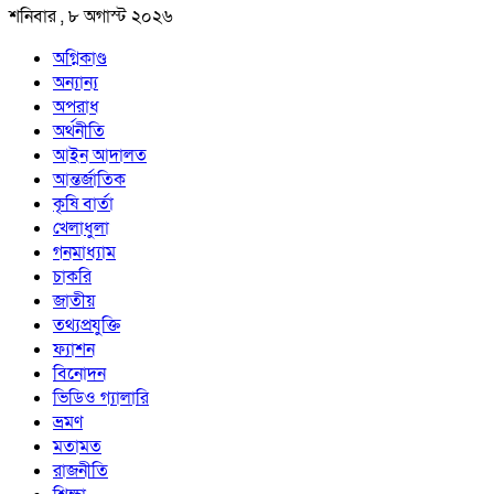
শনিবার , ৮ অগাস্ট ২০২৬
অগ্নিকাণ্ড
অন্যান্য
অপরাধ
অর্থনীতি
আইন আদালত
আন্তর্জাতিক
কৃষি বার্তা
খেলাধুলা
গনমাধ্যাম
চাকরি
জাতীয়
তথ্যপ্রযুক্তি
ফ্যাশন
বিনোদন
ভিডিও গ্যালারি
ভ্রমণ
মতামত
রাজনীতি