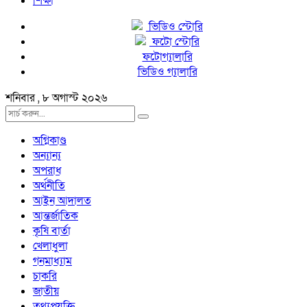
শিক্ষা
ভিডিও স্টোরি
ফটো স্টোরি
ফটোগ্যালারি
ভিডিও গ্যালারি
শনিবার , ৮ অগাস্ট ২০২৬
অগ্নিকাণ্ড
অন্যান্য
অপরাধ
অর্থনীতি
আইন আদালত
আন্তর্জাতিক
কৃষি বার্তা
খেলাধুলা
গনমাধ্যাম
চাকরি
জাতীয়
তথ্যপ্রযুক্তি