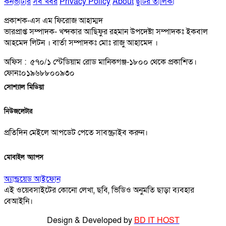
কনভার্টার
সব খবর
Privacy Policy
About
ছুটির তালিকা
প্রকাশক-এস এম ফিরোজ আহাম্মদ
ভারপ্রাপ্ত সম্পাদক- খন্দকার আছিফুর রহমান উপদেষ্টা সম্পাদকঃ ইকবাল
আহমেদ লিটন । বার্তা সম্পাদকঃ মোঃ রাজু আহামেদ ।
অফিস : ৫৭০/১ স্টেডিয়াম রোড মানিকগঞ্জ-১৮০০ থেকে প্রকাশিত।
ফোনঃ০১৯৬৮৮০০৯৩০
সোশ্যাল মিডিয়া
নিউজলেটার
প্রতিদিন মেইলে আপডেট পেতে সাবস্ক্রাইব করুন।
মোবাইল অ্যাপস
অ্যান্ড্রয়েড
আইফোন
এই ওয়েবসাইটের কোনো লেখা, ছবি, ভিডিও অনুমতি ছাড়া ব্যবহার
বেআইনি।
Design & Developed by
BD IT HOST