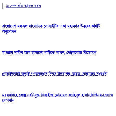
এ সম্পর্কিত আরও খবর
বাংলাদেশ মফস্বল সাংবাদিক সোসাইটির ঢাকা মহানগর উত্তরের কমিটি
অনুমোদন
মাগুরায় সাকিব আল হাসানের বাড়িতে আগুন, পেট্রলবোমা বিস্ফোরণ
গোয়াইনঘাটে জুলাই গণঅভ্যুত্থান দিবস উদযাপন, আহত যোদ্ধাদের সংবর্ধনা
ময়মনসিংহ রেঞ্জে নবনিযুক্ত ডিআইজি মোহাম্মদ জাহিদুল হাসান,বিপিএম-সেবা’র
যোগদান