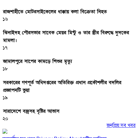
রাজশাহীতে মোটরসাইকেলের ধাক্কায় কলা বিক্রেতা নিহত
১৬
ঝিনাইদহ পৌরসভার সাবেক মেয়র মিন্টু ও তার স্ত্রীর বিরুদ্ধে দুদকের
মামলা।
১৭
জামালপুরে সাপের কামড়ে শিশুর মৃত্যু
১৮
সরকারের গণপূর্ত অধিদপ্তরের অতিরিক্ত প্রধান প্রকৌশলীর বদলির
প্রজ্ঞাপনটি ভুয়া
১৯
সারাদেশে বজ্রসহ বৃষ্টির আভাস
২০
জনপ্রিয় সব খবর