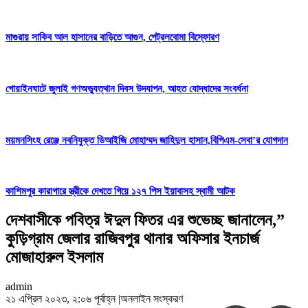
মাগুরায় সাকিব আল হাসানের বাড়িতে আগুন, পেট্রলবোমা বিস্ফোরণ
গোয়াইনঘাটে জুলাই গণঅভ্যুত্থান দিবস উদযাপন, আহত যোদ্ধাদের সংবর্ধনা
ময়মনসিংহ রেঞ্জে নবনিযুক্ত ডিআইজি মোহাম্মদ জাহিদুল হাসান,বিপিএম-সেবা’র যোগদান
কাশিমপুর কারাগারে স্ত্রীকে দেখতে গিয়ে ১২৭ পিস ইয়াবাসহ স্বামী আটক
দেশবাসীকে পবিত্র ঈদুল ফিতর এর শুভেচ্ছ জানালেন,”
কুড়িগ্রাম জেলার রাজিবপুর থানার অফিসার ইনচার্জ
মোজাহারুল ইসলাম
admin
২১ এপ্রিল ২০২৩, ২:০৬ পূর্বাহ্ন
|
অনলাইন সংস্করণ