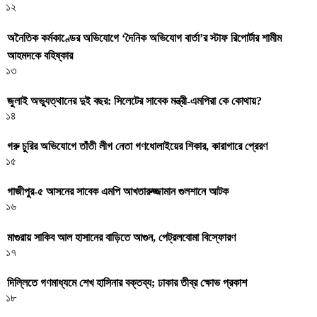
১২
অনৈতিক কর্মকাণ্ডের অভিযোগে ‘দৈনিক অভিযোগ বার্তা’র স্টাফ রিপোর্টার শামীম
আহমদকে বহিষ্কার
১৩
জুলাই অভ্যুত্থানের দুই বছর: সিলেটের সাবেক মন্ত্রী-এমপিরা কে কোথায়? ​
১৪
গরু চুরির অভিযোগে তাঁতী লীগ নেতা গণধোলাইয়ের শিকার, কারাগারে প্রেরণ
১৫
গাজীপুর-৫ আসনের সাবেক এমপি আখতারুজ্জামান গুলশানে আটক
১৬
মাগুরায় সাকিব আল হাসানের বাড়িতে আগুন, পেট্রলবোমা বিস্ফোরণ
১৭
দিল্লিতে গণমাধ্যমে শেখ হাসিনার বক্তব্য; ঢাকার তীব্র ক্ষোভ প্রকাশ
১৮