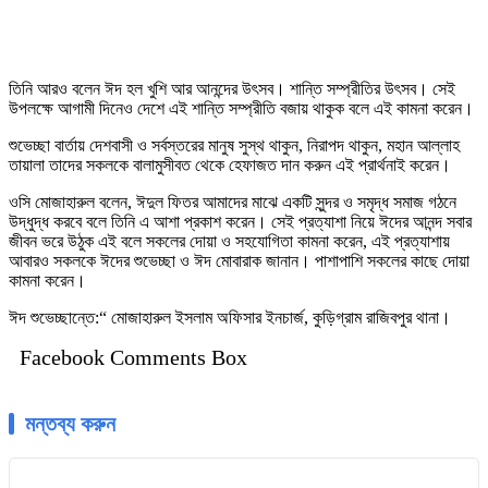
তিনি আরও বলেন ঈদ হল খুশি আর আনন্দের উৎসব। শান্তি সম্প্রীতির উৎসব। সেই
উপলক্ষে আগামী দিনেও দেশে এই শান্তি সম্প্রীতি বজায় থাকুক বলে এই কামনা করেন।
শুভেচ্ছা বার্তায় দেশবাসী ও সর্বস্তরের মানুষ সুস্থ থাকুন, নিরাপদ থাকুন, মহান আল্লাহ
তায়ালা তাদের সকলকে বালামুসীবত থেকে হেফাজত দান করুন এই প্রার্থনাই করেন।
ওসি মোজাহারুল বলেন, ঈদুল ফিতর আমাদের মাঝে একটি সুন্দর ও সমৃদ্ধ সমাজ গঠনে
উদ্ধুদ্ধ করবে বলে তিনি এ আশা প্রকাশ করেন। সেই প্রত্যাশা নিয়ে ঈদের আনন্দ সবার
জীবন ভরে উঠুক এই বলে সকলের দোয়া ও সহযোগিতা কামনা করেন, এই প্রত্যাশায়
আবারও সকলকে ঈদের শুভেচ্ছা ও ঈদ মোবারাক জানান। পাশাপাশি সকলের কাছে দোয়া
কামনা করেন।
ঈদ শুভেচ্ছান্তে:“ মোজাহারুল ইসলাম অফিসার ইনচার্জ, কুড়িগ্রাম রাজিবপুর থানা।
Facebook Comments Box
মন্তব্য করুন