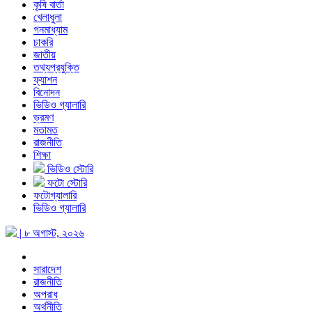
কৃষি বার্তা
খেলাধুলা
গনমাধ্যাম
চাকরি
জাতীয়
তথ্যপ্রযুক্তি
ফ্যাশন
বিনোদন
ভিডিও গ্যালারি
ভ্রমণ
মতামত
রাজনীতি
শিক্ষা
ভিডিও স্টোরি
ফটো স্টোরি
ফটোগ্যালারি
ভিডিও গ্যালারি
| ৮ অগাস্ট, ২০২৬
সারাদেশ
রাজনীতি
অপরাধ
অর্থনীতি