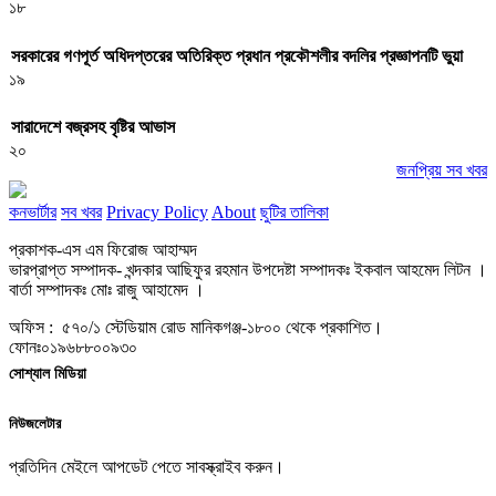
১৮
সরকারের গণপূর্ত অধিদপ্তরের অতিরিক্ত প্রধান প্রকৌশলীর বদলির প্রজ্ঞাপনটি ভুয়া
১৯
সারাদেশে বজ্রসহ বৃষ্টির আভাস
২০
জনপ্রিয় সব খবর
কনভার্টার
সব খবর
Privacy Policy
About
ছুটির তালিকা
প্রকাশক-এস এম ফিরোজ আহাম্মদ
ভারপ্রাপ্ত সম্পাদক- খন্দকার আছিফুর রহমান উপদেষ্টা সম্পাদকঃ ইকবাল আহমেদ লিটন ।
বার্তা সম্পাদকঃ মোঃ রাজু আহামেদ ।
অফিস : ৫৭০/১ স্টেডিয়াম রোড মানিকগঞ্জ-১৮০০ থেকে প্রকাশিত।
ফোনঃ০১৯৬৮৮০০৯৩০
সোশ্যাল মিডিয়া
নিউজলেটার
প্রতিদিন মেইলে আপডেট পেতে সাবস্ক্রাইব করুন।