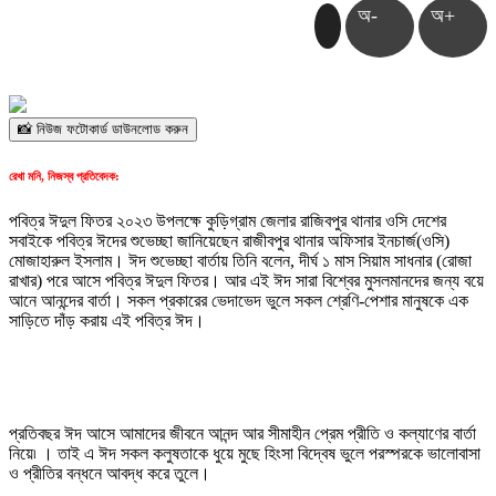
অ-
অ+
📸 নিউজ ফটোকার্ড ডাউনলোড করুন
রেখা মনি, নিজস্ব প্রতিবেদক:
পবিত্র ঈদুল ফিতর ২০২৩ উপলক্ষে কুড়িগ্রাম জেলার রাজিবপুর থানার ওসি দেশের
সবাইকে পবিত্র ঈদের শুভেচ্ছা জানিয়েছেন রাজীবপুর থানার অফিসার ইনচার্জ(ওসি)
মোজাহারুল ইসলাম। ঈদ শুভেচ্ছা বার্তায় তিনি বলেন, দীর্ঘ ১ মাস সিয়াম সাধনার (রোজা
রাখার) পরে আসে পবিত্র ঈদুল ফিতর। আর এই ঈদ সারা বিশ্বের মুসলমানদের জন্য বয়ে
আনে আনন্দের বার্তা। সকল প্রকারের ভেদাভেদ ভুলে সকল শ্রেণি-পেশার মানুষকে এক
সাড়িতে দাঁড় করায় এই পবিত্র ঈদ।
প্রতিবছর ঈদ আসে আমাদের জীবনে আনন্দ আর সীমাহীন প্রেম প্রীতি ও কল্যাণের বার্তা
নিয়ে৷ । তাই এ ঈদ সকল কলুষতাকে ধুয়ে মুছে হিংসা বিদ্বেষ ভুলে পরস্পরকে ভালোবাসা
ও প্রীতির বন্ধনে আবদ্ধ করে তুলে।