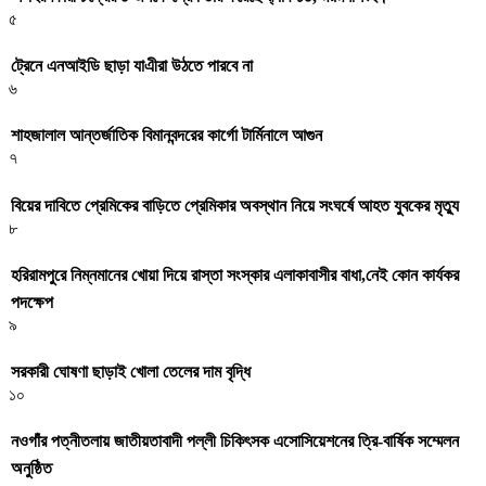
৫
ট্রেনে এনআইডি ছাড়া যাএীরা উঠতে পারবে না
৬
শাহজালাল আন্তর্জাতিক বিমানবন্দরের কার্গো টার্মিনালে আগুন
৭
বিয়ের দাবিতে প্রেমিকের বাড়িতে প্রেমিকার অবস্থান নিয়ে সংঘর্ষে আহত যুবকের মৃত্যু
৮
হরিরামপুরে নিম্নমানের খোয়া দিয়ে রাস্তা সংস্কার এলাকাবাসীর বাধা,নেই কোন কার্যকর
পদক্ষেপ
৯
সরকারী ঘােষণা ছাড়াই খােলা তেলের দাম বৃদ্ধি
১০
নওগাঁর পত্নীতলায় জাতীয়তাবাদী পল্লী চিকিৎসক এসোসিয়েশনের ত্রি-বার্ষিক সম্মেলন
অনুষ্ঠিত