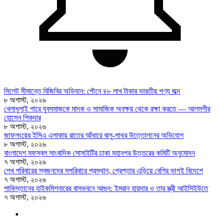
সিলেট সীমান্তে বিজিবির অভিযান: পৌনে ৪৮ লাখ টাকার ভারতীয় পণ্য জব্দ
৮ অগাস্ট, ২০২৬
খেলাধুলাই পারে যুবসমাজকে মাদক ও সামাজিক অবক্ষয় থেকে রক্ষা করতে — আলমগীর
হোসেন শিকদার
৮ অগাস্ট, ২০২৬
জাফলংয়ের ইসিএ এলাকায় রাতের আঁধারে বালু-পাথর উত্তোলনের অভিযোগ
৮ অগাস্ট, ২০২৬
বাংলাদেশ মফস্বল সাংবাদিক সোসাইটির ঢাকা মহানগর উত্তরের কমিটি অনুমোদন
৭ অগাস্ট, ২০২৬
শেখ পরিবারের স্বজনদের সপরিবারে প্রস্থান, গ্রেপ্তার এড়িয়ে বেশির ভাগই বিদেশে
৭ অগাস্ট, ২০২৬
পাকিস্তানের হাইকমিশনারের বাসভবনে আগুন: ইমরান হায়দার ও তার স্ত্রী আইসিইউতে
৭ অগাস্ট, ২০২৬