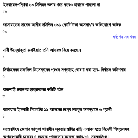
ইসরায়েলপন্থিরা ৬০ মিলিয়ন ডলার খরচ করেও হারাতে পারলো না
১৯
জামায়াতের সাবেক আমীর সমিতির ৩৯১ কোটি টাকা আত্মসাৎ’র অভিযোগে আটক
২০
সর্বশেষ সব খবর
নারী উদ্যোক্তা রুবাইয়াত তনি আবারও বিয়ে করছেন
১
নির্বাচনেরর তফসিল ডিসেম্বরের প্রথম সপ্তাহে ঘোষণা করা হবে- নির্বাচন কমিশনার
২
রাজশাহী মহানগর ছাত্রদলের কমিটি গঠন
৩
জামায়াত ইসলামী সিলেটের ১৯ আসনের মধ্যে মজবুত অবস্থানে ৬ প্রার্থী
৪
ময়মনসিংহ জেলার ভালুকা থানাধীন স্কয়ার মাষ্টার বাড়ি এলাকা হতে বিদেশী পিস্তলসহ
অপহরণকারী চক্রের ৪ জনকে গ্রেফতার করেছে র‌্যাব-১৪, ময়মনসিংহ।