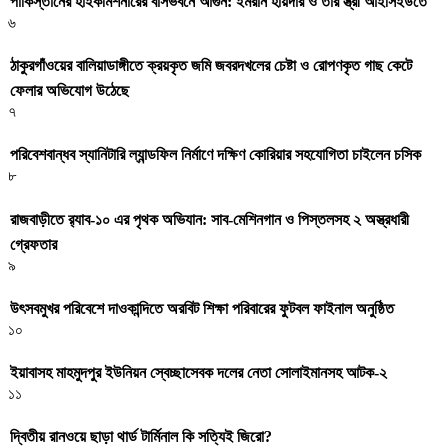
পাকিস্তানের হাইকমিশনারের বাসভবনে আগুন: ইমরান হায়দার ও তার স্ত্রী আইসিইউতে
৬
ঠাকুরগাঁওয়ের বালিয়াডাঙ্গীতে ক্রয়কৃত জমি জবরদখলের চেষ্টা ও রোপণকৃত গাছ কেটে
ফেলার অভিযোগ উঠেছে
৭
পরিবেশবান্ধব স্যানিটারি ল্যান্ডফিল নির্মাণে দক্ষিণ কোরিয়ার সহযোগিতা চাইলেন চসিক
৮
রাজবাড়ীতে র‍্যাব-১০ এর পৃথক অভিযান: সাব-মেশিনগান ও পিস্তলসহ ২ অস্ত্রধারী
গ্রেফতার
৯
উৎসবমুখর পরিবেশে দাওকান্দিতে অরবিট শিক্ষা পরিবারের ফুটবল ফাইনাল অনুষ্ঠিত
১০
ইয়াবাসহ মাহমুদপুর ইউনিয়ন স্বেচ্ছাসেবক দলের নেতা সোলাইমানসহ আটক-২
১১
দ্বিতীয় রানওয়ে ছাড়া থার্ড টার্মিনাল কি সত্যিই জিরো?