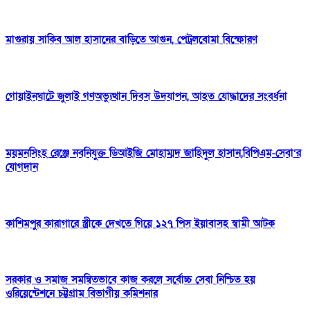
মাগুরায় সাকিব আল হাসানের বাড়িতে আগুন, পেট্রলবোমা বিস্ফোরণ
গোয়াইনঘাটে জুলাই গণঅভ্যুত্থান দিবস উদযাপন, আহত যোদ্ধাদের সংবর্ধনা
ময়মনসিংহ রেঞ্জে নবনিযুক্ত ডিআইজি মোহাম্মদ জাহিদুল হাসান,বিপিএম-সেবা’র
যোগদান
কাশিমপুর কারাগারে স্ত্রীকে দেখতে গিয়ে ১২৭ পিস ইয়াবাসহ স্বামী আটক
সরকার ও সমাজ সমন্বিতভাবে কাজ করলে সর্বোচ্চ সেবা নিশ্চিত হয়
ওরিয়েন্টেশনে চট্টগ্রাম বিভাগীয় কমিশনার