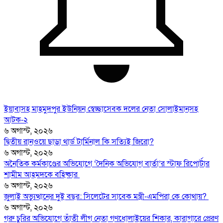
ইয়াবাসহ মাহমুদপুর ইউনিয়ন স্বেচ্ছাসেবক দলের নেতা সোলাইমানসহ
আটক-২
৬ অগাস্ট, ২০২৬
দ্বিতীয় রানওয়ে ছাড়া থার্ড টার্মিনাল কি সত্যিই জিরো?
৬ অগাস্ট, ২০২৬
অনৈতিক কর্মকাণ্ডের অভিযোগে ‘দৈনিক অভিযোগ বার্তা’র স্টাফ রিপোর্টার
শামীম আহমদকে বহিষ্কার
৬ অগাস্ট, ২০২৬
জুলাই অভ্যুত্থানের দুই বছর: সিলেটের সাবেক মন্ত্রী-এমপিরা কে কোথায়? ​
৬ অগাস্ট, ২০২৬
গরু চুরির অভিযোগে তাঁতী লীগ নেতা গণধোলাইয়ের শিকার, কারাগারে প্রেরণ