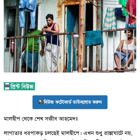
নিউজ ফটোকার্ড ডাউনলোড করুন
মালদ্বীপ থেকে শেখ সজীব আহমেদঃ
লাগাতার ধরপাকড় চলছেই মালদ্বীপে। এখন শুধু রাস্তাঘাটে নয়,