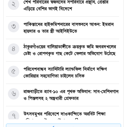
শেখ পরিবারের স্বজনদের সপরিবারে প্রস্থান, গ্রেপ্তার
২
এড়িয়ে বেশির ভাগই বিদেশে
পাকিস্তানের হাইকমিশনারের বাসভবনে আগুন: ইমরান
৩
হায়দার ও তার স্ত্রী আইসিইউতে
ঠাকুরগাঁওয়ের বালিয়াডাঙ্গীতে ক্রয়কৃত জমি জবরদখলের
৪
চেষ্টা ও রোপণকৃত গাছ কেটে ফেলার অভিযোগ উঠেছে
পরিবেশবান্ধব স্যানিটারি ল্যান্ডফিল নির্মাণে দক্ষিণ
৫
কোরিয়ার সহযোগিতা চাইলেন চসিক
রাজবাড়ীতে র‍্যাব-১০ এর পৃথক অভিযান: সাব-মেশিনগান
৬
ও পিস্তলসহ ২ অস্ত্রধারী গ্রেফতার
উৎসবমুখর পরিবেশে দাওকান্দিতে অরবিট শিক্ষা
৭
পরিবারের ফুটবল ফাইনাল অনুষ্ঠিত