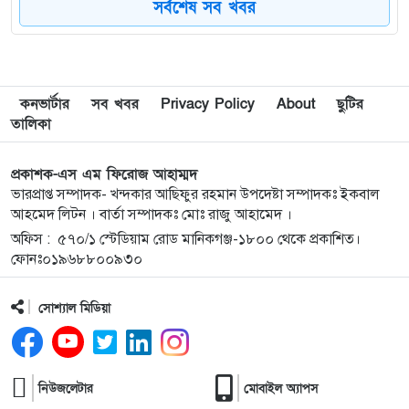
সর্বশেষ সব খবর
ইয়াবাসহ মাহমুদপুর ইউনিয়ন স্বেচ্ছাসেবক দলের নেতা
৮
সোলাইমানসহ আটক-২
দ্বিতীয় রানওয়ে ছাড়া থার্ড টার্মিনাল কি সত্যিই জিরো?
৯
কনভার্টার
সব খবর
Privacy Policy
About
ছুটির
তালিকা
অনৈতিক কর্মকাণ্ডের অভিযোগে ‘দৈনিক অভিযোগ বার্তা’র
১০
প্রকাশক-এস এম ফিরোজ আহাম্মদ
স্টাফ রিপোর্টার শামীম আহমদকে বহিষ্কার
ভারপ্রাপ্ত সম্পাদক- খন্দকার আছিফুর রহমান উপদেষ্টা সম্পাদকঃ ইকবাল
আহমেদ লিটন । বার্তা সম্পাদকঃ মোঃ রাজু আহামেদ ।
অফিস : ৫৭০/১ স্টেডিয়াম রোড মানিকগঞ্জ-১৮০০ থেকে প্রকাশিত।
জুলাই অভ্যুত্থানের দুই বছর: সিলেটের সাবেক মন্ত্রী-
১১
ফোনঃ০১৯৬৮৮০০৯৩০
এমপিরা কে কোথায়? ​
সোশ্যাল মিডিয়া
গরু চুরির অভিযোগে তাঁতী লীগ নেতা গণধোলাইয়ের
১২
শিকার, কারাগারে প্রেরণ
গাজীপুর-৫ আসনের সাবেক এমপি আখতারুজ্জামান
১৩
নিউজলেটার
মোবাইল অ্যাপস
গুলশানে আটক