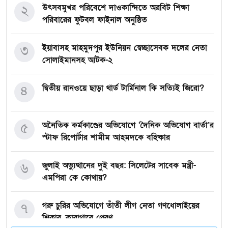
২
উৎসবমুখর পরিবেশে দাওকান্দিতে অরবিট শিক্ষা
পরিবারের ফুটবল ফাইনাল অনুষ্ঠিত
৩
ইয়াবাসহ মাহমুদপুর ইউনিয়ন স্বেচ্ছাসেবক দলের নেতা
সোলাইমানসহ আটক-২
৪
দ্বিতীয় রানওয়ে ছাড়া থার্ড টার্মিনাল কি সত্যিই জিরো?
৫
অনৈতিক কর্মকাণ্ডের অভিযোগে ‘দৈনিক অভিযোগ বার্তা’র
স্টাফ রিপোর্টার শামীম আহমদকে বহিষ্কার
৬
জুলাই অভ্যুত্থানের দুই বছর: সিলেটের সাবেক মন্ত্রী-
এমপিরা কে কোথায়? ​
৭
গরু চুরির অভিযোগে তাঁতী লীগ নেতা গণধোলাইয়ের
শিকার, কারাগারে প্রেরণ