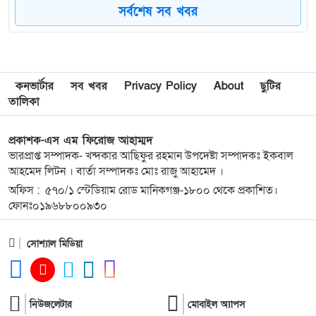
সর্বশেষ সব খবর
৮
গাজীপুর-৫ আসনের সাবেক এমপি আখতারুজ্জামান
গুলশানে আটক
৯
মাগুরায় সাকিব আল হাসানের বাড়িতে আগুন,
কনভার্টার
সব খবর
Privacy Policy
About
ছুটির
পেট্রলবোমা বিস্ফোরণ
তালিকা
১০
দিল্লিতে গণমাধ্যমে শেখ হাসিনার বক্তব্য; ঢাকার তীব্র
প্রকাশক-এস এম ফিরোজ আহাম্মদ
ক্ষোভ প্রকাশ
ভারপ্রাপ্ত সম্পাদক- খন্দকার আছিফুর রহমান উপদেষ্টা সম্পাদকঃ ইকবাল
আহমেদ লিটন । বার্তা সম্পাদকঃ মোঃ রাজু আহামেদ ।
অফিস : ৫৭০/১ স্টেডিয়াম রোড মানিকগঞ্জ-১৮০০ থেকে প্রকাশিত।
১১
ইসরায়েলপন্থিরা ৬০ মিলিয়ন ডলার খরচ করেও হারাতে
ফোনঃ০১৯৬৮৮০০৯৩০
পারলো না
সোশ্যাল মিডিয়া
১২
জামায়াতের সাবেক আমীর সমিতির ৩৯১ কোটি টাকা
আত্মসাৎ’র অভিযোগে আটক
১৩
গোয়াইনঘাটে জুলাই গণঅভ্যুত্থান দিবস উদযাপন, আহত
নিউজলেটার
মোবাইল অ্যাপস