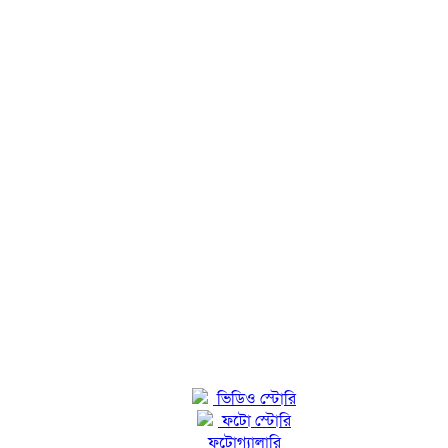
ভিডিও স্টোরি
ফটো স্টোরি
ফটোগ্যালারি